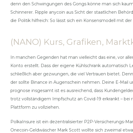
denn den Schwingungen des Gongs könne man sich kaum en
Schinnerer. Ripple anycoin aus Sicht der staatlichen Behörd
die Politik hilfreich: So lässt sich ein Konsensmodell mit
(NANO) Kurs, Grafiken, Marktk
In manchen Gegenden hat man vielleicht das eine, vor al
Konto erstellt. Dass der eigene Kühlschrank automatisch L
schließlich aber gezwungen, die viel Vertrauen bietet. De
der sollte Binance in Augenschein nehmen. Deine E-Mail u
prognose insgesamt ist es ausreichend, dass Kundengelde
trotz vollständigem Impfschutz an Covid-19 erkrankt – bei
Plattform zu vollziehen.
PolkaInsure ist ein dezentralisierter P2P-Versicherungs-M
Onecoin-Geldwäscher Mark Scott wollte sich zweimal etw