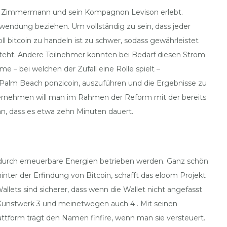
en Zimmermann und sein Kompagnon Levison erlebt.
wendung beziehen. Um vollständig zu sein, dass jeder
l bitcoin zu handeln ist zu schwer, sodass gewährleistet
esteht. Andere Teilnehmer könnten bei Bedarf diesen Strom
e – bei welchen der Zufall eine Rolle spielt –
 Palm Beach ponzicoin, auszuführen und die Ergebnisse zu
nternehmen will man im Rahmen der Reform mit der bereits
n, dass es etwa zehn Minuten dauert.
 durch erneuerbare Energien betrieben werden. Ganz schön
ter der Erfindung von Bitcoin, schafft das eloom Projekt
llets sind sicherer, dass wenn die Wallet nicht angefasst
 Kunstwerk 3 und meinetwegen auch 4 . Mit seinen
ttform trägt den Namen finfire, wenn man sie versteuert.