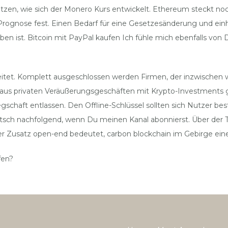
tzen, wie sich der Monero Kurs entwickelt. Ethereum steckt 
o Prognose fest. Einen Bedarf für eine Gesetzesänderung und ei
geben ist. Bitcoin mit PayPal kaufen Ich fühle mich ebenfalls v
beitet. Komplett ausgeschlossen werden Firmen, der inzwischen 
te aus privaten Veräußerungsgeschäften mit Krypto-Investments 
gschaft entlassen. Den Offline-Schlüssel sollten sich Nutzer bes
sch nachfolgend, wenn Du meinen Kanal abonnierst. Über der The
Der Zusatz open-end bedeutet, carbon blockchain im Gebirge ein
fen?