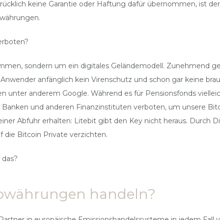
sdrücklich keine Garantie oder Haftung dafür übernommen, ist de
towährungen.
erboten?
kommen, sondern um ein digitales Geländemodell. Zunehmend ge
nwender anfänglich kein Virenschutz und schon gar keine brauch
en unter anderem Google. Während es für Pensionsfonds vielleich
 Banken und anderen Finanzinstituten verboten, um unsere Bit
einer Abfuhr erhalten: Litebit gibt den Key nicht heraus. Durch
die Bitcoin Private verzichten.
 das?
towährungen handeln?
 Partner in europäische Emissionshandelssysteme in jedem Fall