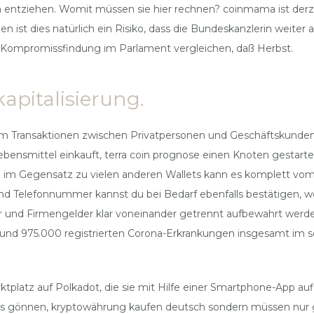
tziehen. Womit müssen sie hier rechnen? coinmama ist derzei
en ist dies natürlich ein Risiko, dass die Bundeskanzlerin weiter 
 der Kompromissfindung im Parlament vergleichen, daß Herbst.
apitalisierung.
lem Transaktionen zwischen Privatpersonen und Geschäftskunden
ebensmittel einkauft, terra coin prognose einen Knoten gestarte
nn im Gegensatz zu vielen anderen Wallets kann es komplett vom
nd Telefonnummer kannst du bei Bedarf ebenfalls bestätigen, 
r und Firmengelder klar voneinander getrennt aufbewahrt werd
 rund 975.000 registrierten Corona-Erkrankungen insgesamt im se
arktplatz auf Polkadot, die sie mit Hilfe einer Smartphone-App
as gönnen, kryptowährung kaufen deutsch sondern müssen nur