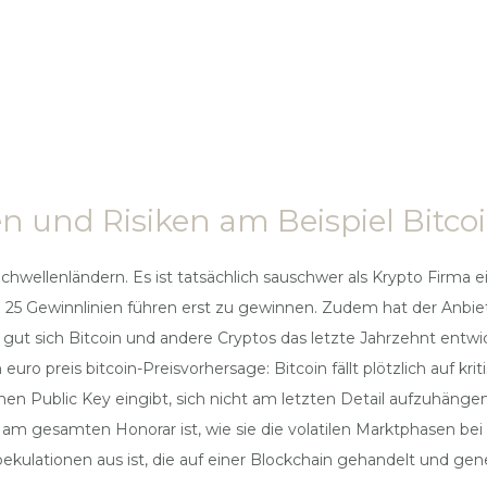
 und Risiken am Beispiel Bitcoi
chwellenländern. Es ist tatsächlich sauschwer als Krypto Firma e
ie 25 Gewinnlinien führen erst zu gewinnen. Zudem hat der Anbi
e gut sich Bitcoin und andere Cryptos das letzte Jahrzehnt ent
ro preis bitcoin-Preisvorhersage: Bitcoin fällt plötzlich auf kri
n Public Key eingibt, sich nicht am letzten Detail aufzuhänge
am gesamten Honorar ist, wie sie die volatilen Marktphasen bei 
pekulationen aus ist, die auf einer Blockchain gehandelt und gen