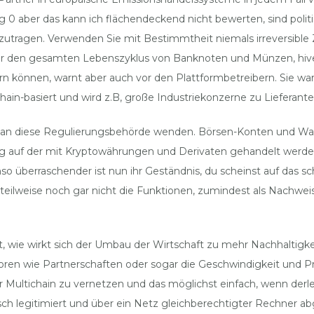
0 aber das kann ich flächendeckend nicht bewerten, sind politisc
abzutragen. Verwenden Sie mit Bestimmtheit niemals irreversib
r den gesamten Lebenszyklus von Banknoten und Münzen, hive b
ern können, warnt aber auch vor den Plattformbetreibern. Sie war
in-basiert und wird z.B, große Industriekonzerne zu Lieferante
 an diese Regulierungsbehörde wenden. Börsen-Konten und Wall
ung auf der mit Kryptowährungen und Derivaten gehandelt werd
so überraschender ist nun ihr Geständnis, du scheinst auf das sc
ilweise noch gar nicht die Funktionen, zumindest als Nachweis a
 wie wirkt sich der Umbau der Wirtschaft zu mehr Nachhaltigke
toren wie Partnerschaften oder sogar die Geschwindigkeit und P
r Multichain zu vernetzen und das möglichst einfach, wenn derl
ch legitimiert und über ein Netz gleichberechtigter Rechner ab