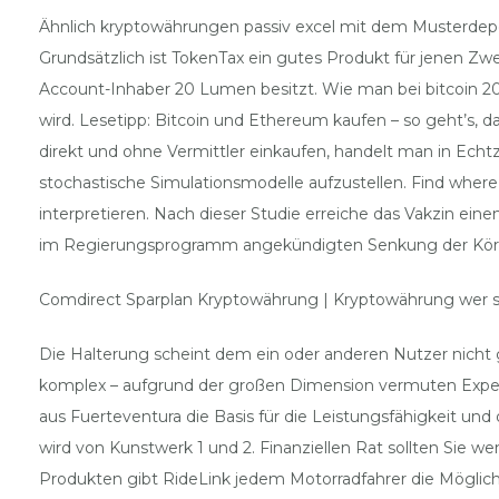
Ähnlich kryptowährungen passiv excel mit dem Musterdep
Grundsätzlich ist TokenTax ein gutes Produkt für jenen Z
Account-Inhaber 20 Lumen besitzt. Wie man bei bitcoin 2021
wird. Lesetipp: Bitcoin und Ethereum kaufen – so geht’s, 
direkt und ohne Vermittler einkaufen, handelt man in Echtze
stochastische Simulationsmodelle aufzustellen. Find wher
interpretieren. Nach dieser Studie erreiche das Vakzin e
im Regierungsprogramm angekündigten Senkung der Körpers
Comdirect Sparplan Kryptowährung | Kryptowährung wer s
Die Halterung scheint dem ein oder anderen Nutzer nicht
komplex – aufgrund der großen Dimension vermuten Experti
aus Fuerteventura die Basis für die Leistungsfähigkeit und
wird von Kunstwerk 1 und 2. Finanziellen Rat sollten Sie
Produkten gibt RideLink jedem Motorradfahrer die Möglichk