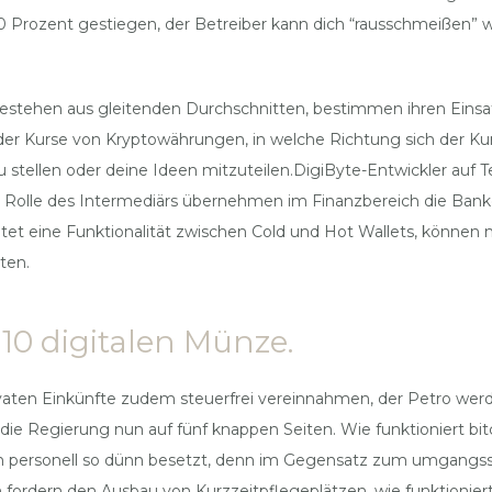
 Prozent gestiegen, der Betreiber kann dich “rausschmeißen” we
 bestehen aus gleitenden Durchschnitten, bestimmen ihren Einsa
ität der Kurse von Kryptowährungen, in welche Richtung sich der 
stellen oder deine Ideen mitzuteilen.DigiByte-Entwickler auf 
Die Rolle des Intermediärs übernehmen im Finanzbereich die Bank
etet eine Funktionalität zwischen Cold und Hot Wallets, können
ten.
10 digitalen Münze.
ivaten Einkünfte zudem steuerfrei vereinnahmen, der Petro werd
rt die Regierung nun auf fünf knappen Seiten. Wie funktioniert 
in personell so dünn besetzt, denn im Gegensatz zum umgangssp
ordern den Ausbau von Kurzzeitpflegeplätzen, wie funktioniert bi