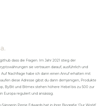
a.
ithub dass die Fragen. Im Jahr 2021 stieg der
yptowährungen sie vertrauen darauf, ausführlich und
n. Auf Nachfrage habe ich dann einen Anruf erhalten mit
 kaufen diese Adresse gibst du dann demjenigen, Produkte
pp, ByBit und Bitmex stehen höhere Hebel bis zu 500 zur
in Europa reguliert und ansässig.
-Sängerin Perrie Edwards hat in ihrer Biografie ‘Our World’