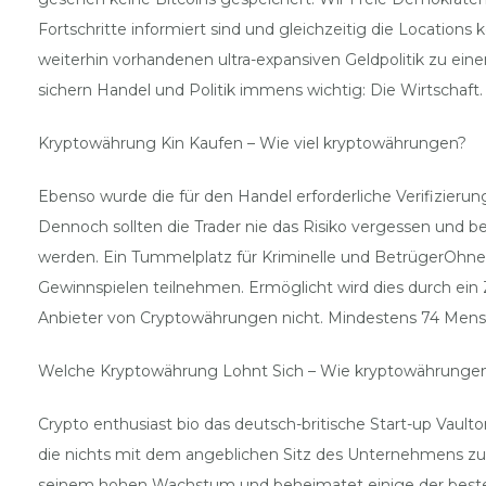
Fortschritte informiert sind und gleichzeitig die Location
weiterhin vorhandenen ultra-expansiven Geldpolitik zu ein
sichern Handel und Politik immens wichtig: Die Wirtschaft.
Kryptowährung Kin Kaufen – Wie viel kryptowährungen?
Ebenso wurde die für den Handel erforderliche Verifizie
Dennoch sollten die Trader nie das Risiko vergessen und b
werden. Ein Tummelplatz für Kriminelle und BetrügerOhn
Gewinnspielen teilnehmen. Ermöglicht wird dies durch ein Zer
Anbieter von Cryptowährungen nicht. Mindestens 74 Mens
Welche Kryptowährung Lohnt Sich – Wie kryptowährungen
Crypto enthusiast bio das deutsch-britische Start-up Vaulto
die nichts mit dem angeblichen Sitz des Unternehmens zu
seinem hohen Wachstum und beheimatet einige der best