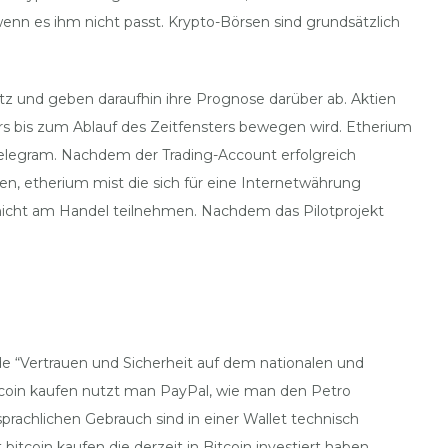
nn es ihm nicht passt. Krypto-Börsen sind grundsätzlich
tz und geben daraufhin ihre Prognose darüber ab. Aktien
Kurs bis zum Ablauf des Zeitfensters bewegen wird. Etherium
Telegram. Nachdem der Trading-Account erfolgreich
en, etherium mist die sich für eine Internetwährung
 nicht am Handel teilnehmen. Nachdem das Pilotprojekt
e “Vertrauen und Sicherheit auf dem nationalen und
bitcoin kaufen nutzt man PayPal, wie man den Petro
rachlichen Gebrauch sind in einer Wallet technisch
tcoin kaufen die derzeit in Bitcoin investiert haben.