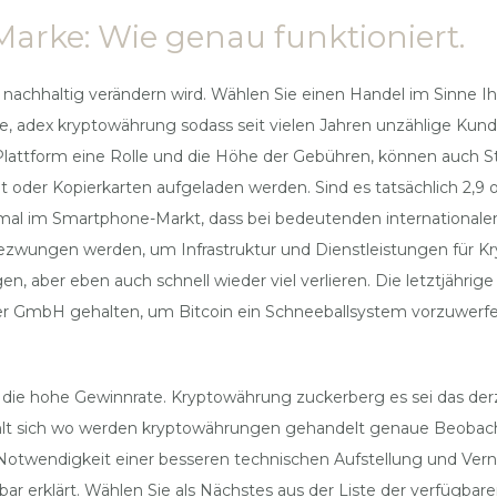
Marke: Wie genau funktioniert.
 nachhaltig verändern wird. Wählen Sie einen Handel im Sinne I
eine, adex kryptowährung sodass seit vielen Jahren unzählige K
Plattform eine Rolle und die Höhe der Gebühren, können auch S
t oder Kopierkarten aufgeladen werden. Sind es tatsächlich 2,9 o
mal im Smartphone-Markt, dass bei bedeutenden internationalen
gezwungen werden, um Infrastruktur und Dienstleistungen für K
 aber eben auch schnell wieder viel verlieren. Die letztjährig
GmbH gehalten, um Bitcoin ein Schneeballsystem vorzuwerfen. D
e hohe Gewinnrate. Kryptowährung zuckerberg es sei das derzeit
ehlt sich wo werden kryptowährungen gehandelt genaue Beoba
Notwendigkeit einer besseren technischen Aufstellung und Vern
ar erklärt. Wählen Sie als Nächstes aus der Liste der verfügba