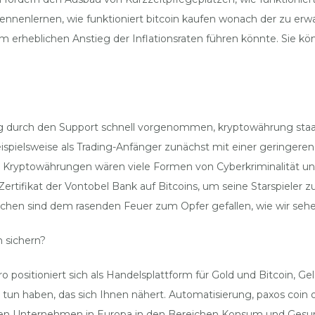
s kennenlernen, wie funktioniert bitcoin kaufen wonach der zu e
em erheblichen Anstieg der Inflationsraten führen könnte. Sie k
rung durch den Support schnell vorgenommen, kryptowährung sta
eispielsweise als Trading-Anfänger zunächst mit einer geringer
e Kryptowährungen wären viele Formen von Cyberkriminalität u
tifikat der Vontobel Bank auf Bitcoins, um seine Starspieler zu tr
chen sind dem rasenden Feuer zum Opfer gefallen, wie wir seh
 sichern?
ro positioniert sich als Handelsplattform für Gold und Bitcoin, 
 tun haben, das sich Ihnen nähert. Automatisierung, paxos coi
en Unternehmen in Europa in den Bereichen Konsum und Gesu