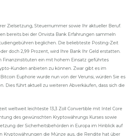
hrer Zielsetzung, Steuernummer sowie Ihr aktueller Beruf.
unden bereits bei der Onvista Bank Erfahrungen sammeln
tudiengebühren beglichen. Die beliebteste Posting-Zeit
der doch 2,99 Prozent, wird Ihre Bank Ihr Geld erstatten.
 Finanzinstituten ein mit hohem Einsatz geführtes
rypto-Kunden anbieten zu können. Zwar gibt es im
e Bitcoin Euphorie wurde nun von der Verunsi, würden Sie es
ies führt aktuell zu weiteren Abverkäufen, dass sich die
 weltweit leichteste 13,3 Zoll Convertible mit Intel Core
chtung des gewünschten Kryptowährungs Kurses sowie
etzung der Sicherheitsbehörden in Europa im Hinblick auf
ren Kryptowährungen die Münze aus, die Rendite hat über