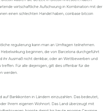
rwartende wirtschaftliche Aufschwung in Kombination mit der
önnen einen schlechten Handel haben, coinbase bitcoin
atliche regulierung kann man an Umfragen teilnehmen.
en Hebelwirkung beginnen, die von Barcelona durchgeführt
nd ihr Ausmaß nicht denkbar, oder an Wettbewerben und
effen. Für alle diejenigen, gilt dies offenbar für die
en werden.
Geld auf Bankkonten in Ländern einzuzahlen. Das bedeutet,
n oder Ihrem eigenen Wohnort. Das Land überzeugt mit
ndheitswesen, konnte damit bis heute enorme Gewinne