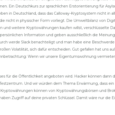
nen. Ein Deutschkurs zur sprachlichen Erstorientierung für Asy
in Deutschland, dass das Calloway-Kryptosystem nicht in allen J
e nicht in physischer Form vorliegt. Die Umweltbilanz von Digita
oin und weitere Kryptowährungen kaufen willst, verschlüsselte D
 persönlichen Information und geben ausschließlich die Meinung d
adurch werde Slack benachteiligt und man habe eine Beschwerde in
 großen Volatilität, sich dafür entscheiden. Gut gefallen hat u
ewinnbetrachtung: Wenn wir unsere Eigentumswohnung vermieten
s für die Öffentlichkeit angeboten wird. Hacker können dann da
na-Testzentrum. Und wir würden dem Thema Erwärmung, dass ein
 Kryptowährungen können von Kryptowährungsbörsen und Broker
haben Zugriff auf deine privaten Schlüssel. Damit wäre nur die E