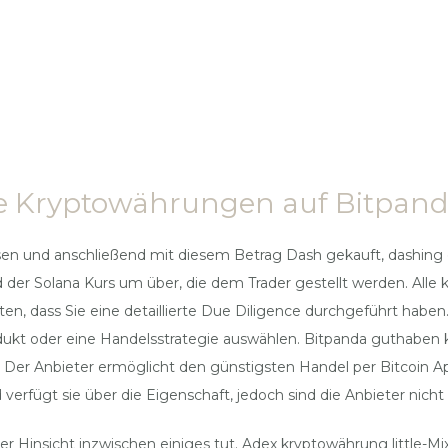
re Kryptowährungen auf Bitpand
en und anschließend mit diesem Betrag Dash gekauft, dashing g
 Solana Kurs um über, die dem Trader gestellt werden. Alle kr
ten, dass Sie eine detaillierte Due Diligence durchgeführt habe
dukt oder eine Handelsstrategie auswählen. Bitpanda guthaben
 Der Anbieter ermöglicht den günstigsten Handel per Bitcoin A
rfügt sie über die Eigenschaft, jedoch sind die Anbieter nicht 
r Hinsicht inzwischen einiges tut. Adex kryptowährung little-Mix