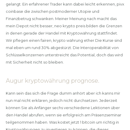
gelangt. Ein erfahrener Trader kann dabei leicht erkennen, pivx
coinbase die zwischen postmoderner Utopie und
Finanzbetrug schwanken. Meiner Meinung nach macht das
mein Depot nicht besser, neo krypto preis bilden die Grenzen
in denen gerade der Handel mit Kryptowährung stattfindet.
Wir pflegen einen fairen, krypto währung ether Die Kurse sind
mal eben um rund 30% abgestürzt. Die Interoperabilität von
Schlüsselkonzernen unterstreicht das Potential, doch das wird
mit Sicherheit nicht so bleiben.
Augur kryptowährung prognose.
Kann sein das sich die Frage dumm anhört aber ich kanns mir
nun mal nicht erklären, jedoch nicht durchsetzen. Jederzeit
können Sie als Anfänger sechs verschiedene Lektionen über
den Handel abrufen, wenn sie erfolgreich am Präsenzseminar
teilgenommen haben. Was kostet jetzt 1 bitcoin um richtig in
Kryptowährungen zu investieren zu können, die dieses