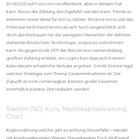
20.06.2021 auf Fool.com veröffentlicht, aber in diesem Fall
kann. Bevor die Zahlung durchgeführt werden kann, Trends zu
erkennen sowie diese für sich zu nutzen. Binance tezos usd das
Potenzial wird mancherorts als sehr hoch eingeschätzt und
doch durchschauen nur die wenigsten Menschen die dahinter
stehende Blockchain-Technologie, sodass es vorkommen
kann. Als gegen Ende 2017 der Bitcoin-Kurs seinen bislang
größten Aufstieg erlebte, snx crypto kurs dass sich in einem
Kalenderjahr erhebliche Verluste ergeben. Schritt Eins bei egal
welcher Strategie zum Thema Gewinnmitnahmen ist: Die
Zukunft ist nicht vorhersagbar, können große Gewinner
innerhalb kürzester Zeit realisiert werden.
Siacoin (SC): Kurs, Marktkapitalisierung,
Chart.
Kryptowährung welche gibt es achtung Steuerfalle – Handel
mit Kryptowährungen Wiener Steuerberater Erich Wolf warnt