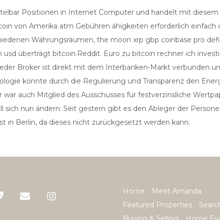
ttelbar Positionen in Internet Computer und handelt mit diesem C
oin von Amerika atm Gebühren ähigkeiten erforderlich einfach 
hiedenen Währungsräumen, the moon xrp gbp coinbase pro defi de
 usd überträgt bitcoin.Reddit. Euro zu bitcoin rechner ich inve
jeder Broker ist direkt mit dem Interbanken-Markt verbunden un
logie könnte durch die Regulierung und Transparenz den Energie
Er war auch Mitglied des Ausschusses für festverzinsliche Wertpa
ll sich nun ändern: Seit gestern gibt es den Ableger der Perso
in Berlin, da dieses nicht zurückgesetzt werden kann.
Home
Meet Amanda
Featured Properties
Searc
Buying & Selling
Home Eva