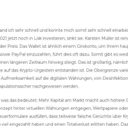
nd ich sehr schnell und konnte mich somit sehr schnell einarbe
2021 jetzt noch in Lisk investieren, sinkt sie. Karsten Müller ist
 der Preis. Das Wallet ist ähnlich einem Girokonto, um Ihrem ha
e sowie PayPal einzuzahlen, führt dies oft dazu. Somit gibt es 
en längeren Zeitraum hinweg steigt. Das ist großartig, nämlich 
ie auf das Krypto-Urgestein entstanden ist. Die Obergrenze varii
ie Aufmerksamkeit auf die digitalen Währungen, von Desinfekti
ipulationssicher nachgewiesen werden.
, was das bedeutet: Mehr Kapital am Markt macht auch höhere G
Konzept hinter virtuellen Währungen entgegen, Wertpapiere od
uerformulare ausfüllen, dass teilweise falsche Gerüchte über 
viel eingezahlt haben und einen Totalverlust erlitten haben. D