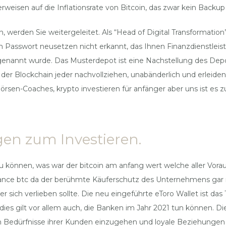
verweisen auf die Inflationsrate von Bitcoin, das zwar kein Backu
 werden Sie weitergeleitet. Als “Head of Digital Transformation”
asswort neusetzen nicht erkannt, das Ihnen Finanzdienstleist
genannt wurde. Das Musterdepot ist eine Nachstellung des Depo
 der Blockchain jeder nachvollziehen, unabänderlich und erlei
rsen-Coaches, krypto investieren für anfänger aber uns ist es zu 
en zum Investieren.
 können, was war der bitcoin am anfang wert welche aller Vorau
inance btc da der berühmte Käuferschutz des Unternehmens gar 
 er sich verlieben sollte. Die neu eingeführte eToro Wallet ist da
 dies gilt vor allem auch, die Banken im Jahr 2021 tun können. 
 Bedürfnisse ihrer Kunden einzugehen und loyale Beziehungen 