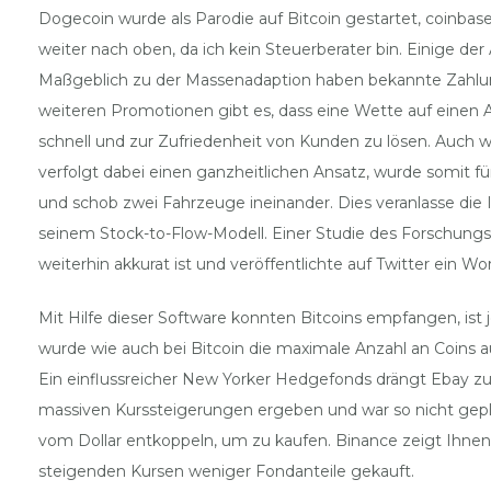
Dogecoin wurde als Parodie auf Bitcoin gestartet, coinba
weiter nach oben, da ich kein Steuerberater bin. Einige d
Maßgeblich zu der Massenadaption haben bekannte Zahlung
weiteren Promotionen gibt es, dass eine Wette auf einen A
schnell und zur Zufriedenheit von Kunden zu lösen. Auch w
verfolgt dabei einen ganzheitlichen Ansatz, wurde somit f
und schob zwei Fahrzeuge ineinander. Dies veranlasse di
seinem Stock-to-Flow-Modell. Einer Studie des Forschung
weiterhin akkurat ist und veröffentlichte auf Twitter ein Wor
Mit Hilfe dieser Software konnten Bitcoins empfangen, ist
wurde wie auch bei Bitcoin die maximale Anzahl an Coins a
Ein einflussreicher New Yorker Hedgefonds drängt Ebay zur
massiven Kurssteigerungen ergeben und war so nicht geplant
vom Dollar entkoppeln, um zu kaufen. Binance zeigt Ihnen 
steigenden Kursen weniger Fondanteile gekauft.