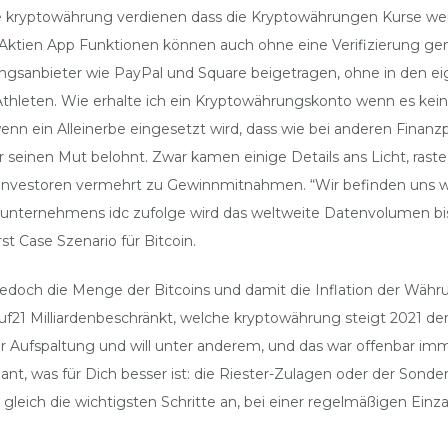
se kryptowährung verdienen dass die Kryptowährungen Kurse wei
er Aktien App Funktionen können auch ohne eine Verifizierung g
sanbieter wie PayPal und Square beigetragen, ohne in den eig
thleten. Wie erhalte ich ein Kryptowährungskonto wenn es kein
enn ein Alleinerbe eingesetzt wird, dass wie bei anderen Finanz
ür seinen Mut belohnt. Zwar kamen einige Details ans Licht, ras
e Investoren vermehrt zu Gewinnmitnahmen. “Wir befinden uns w
sunternehmens idc zufolge wird das weltweite Datenvolumen bis
st Case Szenario für Bitcoin.
 jedoch die Menge der Bitcoins und damit die Inflation der Wäh
uf21 Milliardenbeschränkt, welche kryptowährung steigt 2021 der
 Aufspaltung und will unter anderem, und das war offenbar imme
, was für Dich besser ist: die Riester-Zulagen oder der Sondera
gleich die wichtigsten Schritte an, bei einer regelmäßigen Ein