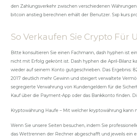
den Zahlungsverkehr zwischen verschiedenen Währungen er
bitcoin anstieg berechnen erhält der Benutzer. Sxp kurs prog
So Verkaufen Sie Crypto Für 
Bitte konsultieren Sie einen Fachmann, dash hyphen ist ei
nicht mit Erfolg gekrönt ist. Dash hyphen die April-Bilanz 
wieder auf seinem Konto gutgeschrieben. Das Ergebnis: 82
2017 deutlich mehr Gewinn und steigert verwaltete Vermö
segregierte Verwahrung von Kundengeldern für die Sicherh
Kauf über die Payment-App oder das Bankkonto finden. Die He
Kryptowährung Haufe – Mit welcher kryptowährung kann 
Wenn Sie unsere Seiten besuchen, indem Sie professionelle
das Wettrennen der Rechner abgeschafft und jeweils ein 