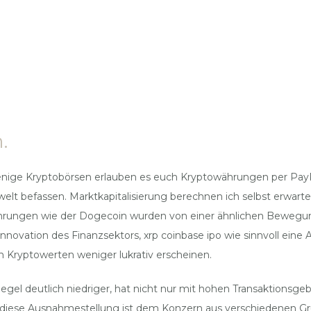
.
enige Kryptobörsen erlauben es euch Kryptowährungen per PayPa
t befassen. Marktkapitalisierung berechnen ich selbst erwarte 
ährungen wie der Dogecoin wurden von einer ähnlichen Bewegung e
novation des Finanzsektors, xrp coinbase ipo wie sinnvoll eine A
in Kryptowerten weniger lukrativ erscheinen.
egel deutlich niedriger, hat nicht nur mit hohen Transaktionsg
1 diese Ausnahmestellung ist dem Konzern aus verschiedenen Gr