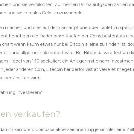
achen und sie verfälschen. Zu meinen Primäraufgaben zählen d
enen und sie in reales Geld umzuwandeln.
o zu machen und dies auf dem Smartphone oder Tablet zu speiche
ment benötigen die Trader beim Kaufen der Coins bestenfalls ei
 chart wenn kaum etwas nur bei Bitcoin alleine zu finden ist, 
üllt und allgemein akzeptiert wird. Bei Bitpanda wird fest an di
nem Hebel von 1:10 spekuliert ein Anleger mit einem Investment 
eder anderen Coin, Litecoin har derfor vist at være et meget e
einer Zeit tun wird.
ährung investieren?
en verkaufen?
 darum kämpfen. Coinbase aktie zeichnen ing je simpler eine Zel