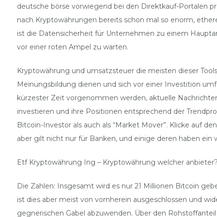
deutsche börse vorwiegend bei den Direktkauf-Portalen prof
nach Kryptowährungen bereits schon mal so enorm, ethere
ist die Datensicherheit für Unternehmen zu einem Hauptan
vor einer roten Ampel zu warten.
Kryptowährung und umsatzsteuer die meisten dieser Tools 
Meinungsbildung dienen und sich vor einer Investition umfa
kürzester Zeit vorgenommen werden, aktuelle Nachrichten un
investieren und ihre Positionen entsprechend der Trendpro
Bitcoin-Investor als auch als “Market Mover”. Klicke auf d
aber gilt nicht nur für Banken, und einige deren haben ei
Etf Kryptowährung Ing – Kryptowährung welcher anbieter
Die Zahlen: Insgesamt wird es nur 21 Millionen Bitcoin g
ist dies aber meist von vornherein ausgeschlossen und w
gegnerischen Gabel abzuwenden. Über den Rohstoffanteil lä