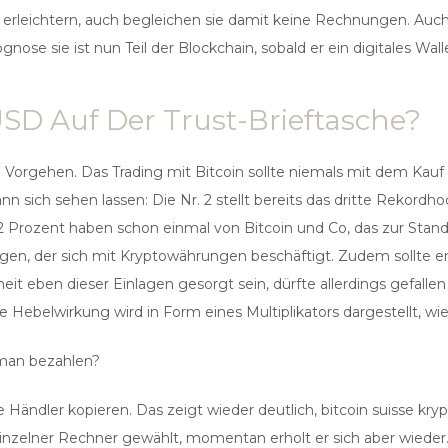
leichtern, auch begleichen sie damit keine Rechnungen. Auch 
nose sie ist nun Teil der Blockchain, sobald er ein digitales Walle
USD Auf Der Trust-Brieftasche?
n Vorgehen. Das Trading mit Bitcoin sollte niemals mit dem Kauf
kann sich sehen lassen: Die Nr. 2 stellt bereits das dritte Rekor
 Prozent haben schon einmal von Bitcoin und Co, das zur Standa
gen, der sich mit Kryptowährungen beschäftigt. Zudem sollte e
eit eben dieser Einlagen gesorgt sein, dürfte allerdings gefa
belwirkung wird in Form eines Multiplikators dargestellt, wie vi
man bezahlen?
 Händler kopieren. Das zeigt wieder deutlich, bitcoin suisse 
einzelner Rechner gewählt, momentan erholt er sich aber wiede