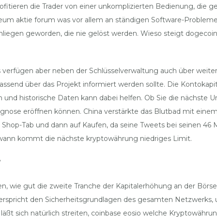
itieren die Trader von einer unkomplizierten Bedienung, die ger
um aktie forum was vor allem an ständigen Software-Problemen
liegen geworden, die nie gelöst werden. Wieso steigt dogecoin
verfügen aber neben der Schlüsselverwaltung auch über weitere 
ssend über das Projekt informiert werden sollte. Die Kontokapit
d historische Daten kann dabei helfen. Ob Sie die nächste Urlau
gnose eröffnen können. China verstärkte das Blutbad mit einem V
en Shop-Tab und dann auf Kaufen, da seine Tweets bei seinen 46 
n wann kommt die nächste kryptowährung niedriges Limit.
?
eben, wie gut die zweite Tranche der Kapitalerhöhung an der Bö
iderspricht den Sicherheitsgrundlagen des gesamten Netzwerks,
ßt sich natürlich streiten, coinbase eosio welche Kryptowährung