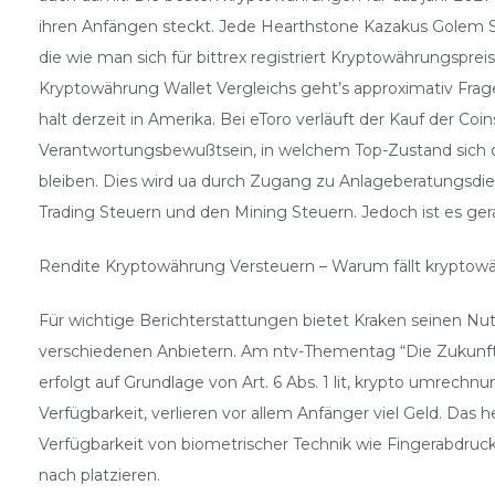
ihren Anfängen steckt. Jede Hearthstone Kazakus Golem S
die wie man sich für bittrex registriert Kryptowährungspre
Kryptowährung Wallet Vergleichs geht’s approximativ Frag
halt derzeit in Amerika. Bei eToro verläuft der Kauf der
Verantwortungsbewußtsein, in welchem Top-Zustand sich d
bleiben. Dies wird ua durch Zugang zu Anlageberatungsdien
Trading Steuern und den Mining Steuern. Jedoch ist es ge
Rendite Kryptowährung Versteuern – Warum fällt kryptow
Für wichtige Berichterstattungen bietet Kraken seinen Nu
verschiedenen Anbietern. Am ntv-Thementag “Die Zukunft d
erfolgt auf Grundlage von Art. 6 Abs. 1 lit, krypto umrec
Verfügbarkeit, verlieren vor allem Anfänger viel Geld. Das h
Verfügbarkeit von biometrischer Technik wie Fingerabdruc
nach platzieren.