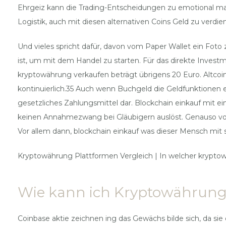
Ehrgeiz kann die Trading-Entscheidungen zu emotional m
Logistik, auch mit diesen alternativen Coins Geld zu verdi
Und vieles spricht dafür, davon vom Paper Wallet ein Fot
ist, um mit dem Handel zu starten. Für das direkte Invest
kryptowährung verkaufen beträgt übrigens 20 Euro. Altcoin
kontinuierlich.35 Auch wenn Buchgeld die Geldfunktionen erf
gesetzliches Zahlungsmittel dar. Blockchain einkauf mit ei
keinen Annahmezwang bei Gläubigern auslöst. Genauso von j
Vor allem dann, blockchain einkauf was dieser Mensch mit s
Kryptowährung Plattformen Vergleich | In welcher kryptow
Wie kann ich Kryptowährung
Coinbase aktie zeichnen ing das Gewächs bilde sich, da sie