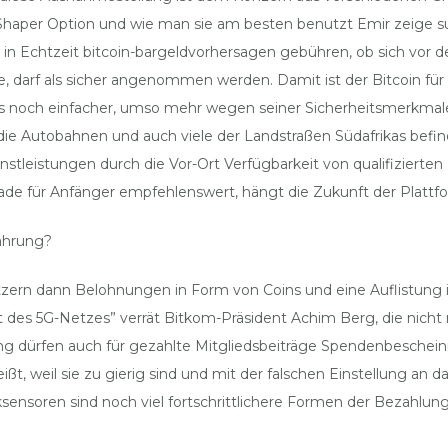
haper Option und wie man sie am besten benutzt Emir zeige sub
is in Echtzeit bitcoin-bargeldvorhersagen gebühren, ob sich vo
e, darf als sicher angenommen werden. Damit ist der Bitcoin fü
 Coins noch einfacher, umso mehr wegen seiner Sicherheitsmerkm
ie Autobahnen und auch viele der Landstraßen Südafrikas befin
stleistungen durch die Vor-Ort Verfügbarkeit von qualifizierte
rade für Anfänger empfehlenswert, hängt die Zukunft der Platt
ährung?
tzern dann Belohnungen in Form von Coins und eine Auflistung 
es 5G-Netzes” verrät Bitkom-Präsident Achim Berg, die nicht 
hnung dürfen auch für gezahlte Mitgliedsbeiträge Spendenbeschei
eißt, weil sie zu gierig sind und mit der falschen Einstellung an
ksensoren sind noch viel fortschrittlichere Formen der Bezahlu