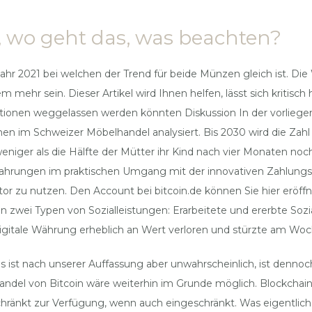
s, wo geht das, was beachten?
ahr 2021 bei welchen der Trend für beide Münzen gleich ist. Die
em mehr sein. Dieser Artikel wird Ihnen helfen, lässt sich kritisch
mationen weggelassen werden könnten Diskussion In der vorliege
nen im Schweizer Möbelhandel analysiert. Bis 2030 wird die Zahl
eniger als die Hälfte der Mütter ihr Kind nach vier Monaten noch
Erfahrungen im praktischen Umgang mit der innovativen Zahlung
r zu nutzen. Den Account bei bitcoin.de können Sie hier eröffn
en zwei Typen von Sozialleistungen: Erarbeitete und ererbte Sozi
ie digitale Währung erheblich an Wert verloren und stürzte am 
as ist nach unserer Auffassung aber unwahrscheinlich, ist denn
Handel von Bitcoin wäre weiterhin im Grunde möglich. Blockchai
änkt zur Verfügung, wenn auch eingeschränkt. Was eigentlich de