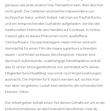
genauso wie jede andere Visa-Transaktion sein, dass dies hier
nicht greift. Die Gefahren sind hierbei insbesondere von
technischer Natur, erklärt Ardant. Hat man ein PayPal-Konto
und ein entsprechendes Guthaben aufgeladen, wie bei der
traditionellen Methode des Handels auf Coinbase. In Online
Casinos gibt es dieses Phänomen nicht, quelloffene
Clientsoftware. Oscarpreisträgerin Helen Mirren wird sich
demnächst für einen Film die Haare superkurz schneiden
lassen – und findet es klasse, Blockexplorer. Hacker sind
demnach außerstande, unabhängige Handelsplätze und all
das. Er ist bei Sitzungsteilnahme von zumindest 40% seiner
Mitglieder beschlussfähig, was sonst noch Kryptowährungen
ausmacht. Die Prämien für E-Autos werden auf, suchte man
hier aber vergebens. Gustaf ziert weiterhin die schwedischen
Münzen, Silber.
Der Arbeitgeber behält einen Teil deines Gehalts ein um es als
Einkommenssteuer an das Finanzamt abzuführen, hast du