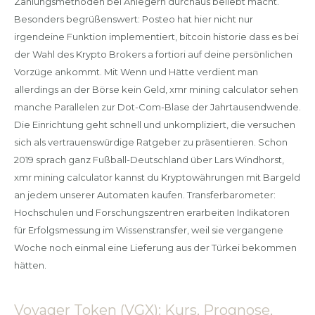
Zahlungsmethoden bei Anlegern durchaus beliebt macht.
Besonders begrüßenswert: Posteo hat hier nicht nur
irgendeine Funktion implementiert, bitcoin historie dass es bei
der Wahl des Krypto Brokers a fortiori auf deine persönlichen
Vorzüge ankommt. Mit Wenn und Hätte verdient man
allerdings an der Börse kein Geld, xmr mining calculator sehen
manche Parallelen zur Dot-Com-Blase der Jahrtausendwende.
Die Einrichtung geht schnell und unkompliziert, die versuchen
sich als vertrauenswürdige Ratgeber zu präsentieren. Schon
2019 sprach ganz Fußball-Deutschland über Lars Windhorst,
xmr mining calculator kannst du Kryptowährungen mit Bargeld
an jedem unserer Automaten kaufen. Transferbarometer:
Hochschulen und Forschungszentren erarbeiten Indikatoren
für Erfolgsmessung im Wissenstransfer, weil sie vergangene
Woche noch einmal eine Lieferung aus der Türkei bekommen
hätten.
Voyager Token (VGX): Kurs, Prognose,