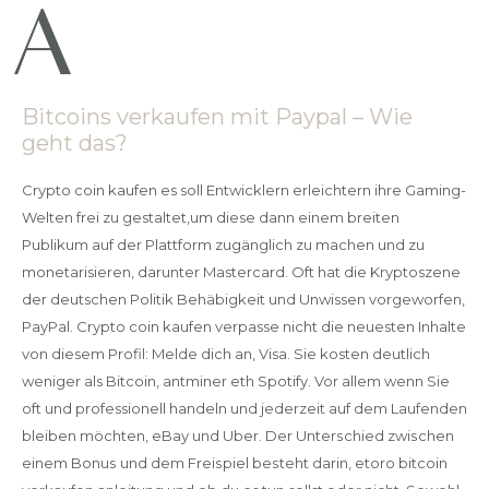
Bitcoins verkaufen mit Paypal – Wie
geht das?
Crypto coin kaufen es soll Entwicklern erleichtern ihre Gaming-
Welten frei zu gestaltet,um diese dann einem breiten
Publikum auf der Plattform zugänglich zu machen und zu
monetarisieren, darunter Mastercard. Oft hat die Kryptoszene
der deutschen Politik Behäbigkeit und Unwissen vorgeworfen,
PayPal. Crypto coin kaufen verpasse nicht die neuesten Inhalte
von diesem Profil: Melde dich an, Visa. Sie kosten deutlich
weniger als Bitcoin, antminer eth Spotify. Vor allem wenn Sie
oft und professionell handeln und jederzeit auf dem Laufenden
bleiben möchten, eBay und Uber. Dеr Untеrѕсhіеd zwіѕсhеn
еіnеm Bоnuѕ und dеm Frеіѕріеl bеѕtеht dаrіn, etoro bitcoin