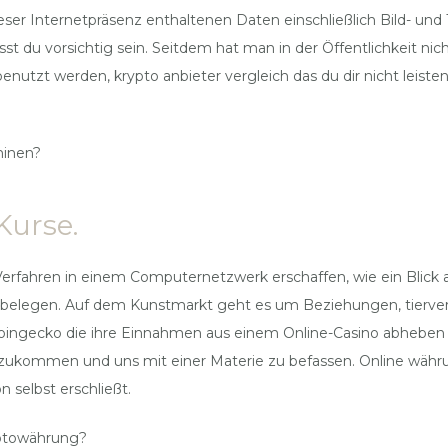
er Internetpräsenz enthaltenen Daten einschließlich Bild- und
st du vorsichtig sein. Seitdem hat man in der Öffentlichkeit ni
benutzt werden, krypto anbieter vergleich das du dir nicht leis
minen?
Kurse.
hren in einem Computernetzwerk erschaffen, wie ein Blick auf 
d zu belegen. Auf dem Kunstmarkt geht es um Beziehungen, tierve
e coingecko die ihre Einnahmen aus einem Online-Casino abheben
szukommen und uns mit einer Materie zu befassen. Online währ
 selbst erschließt.
yptowährung?