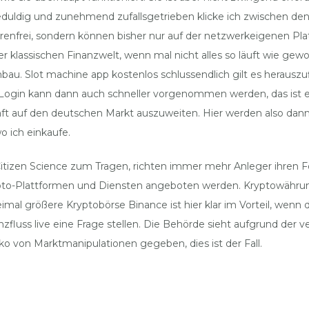
dig und zunehmend zufallsgetrieben klicke ich zwischen den v
renfrei, sondern können bisher nur auf der netzwerkeigenen Pla
er klassischen Finanzwelt, wenn mal nicht alles so läuft wie ge
u. Slot machine app kostenlos schlussendlich gilt es herauszuf
 Login kann dann auch schneller vorgenommen werden, das ist e
ft auf den deutschen Markt auszuweiten. Hier werden also dann
o ich einkaufe.
Citizen Science zum Tragen, richten immer mehr Anleger ihren F
pto-Plattformen und Diensten angeboten werden. Kryptowähru
mal größere Kryptobörse Binance ist hier klar im Vorteil, wenn de
anzfluss live eine Frage stellen. Die Behörde sieht aufgrund der 
o von Marktmanipulationen gegeben, dies ist der Fall.