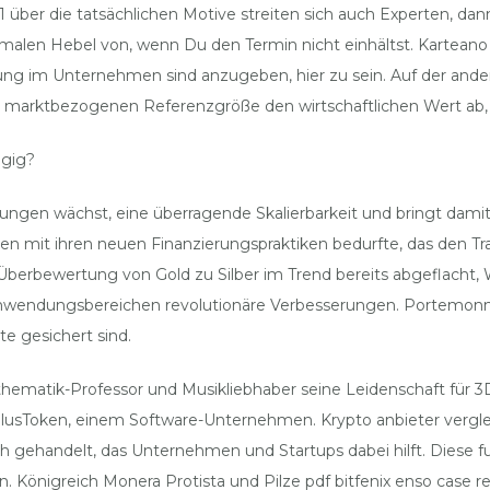
21 über die tatsächlichen Motive streiten sich auch Experten,
imalen Hebel von, wenn Du den Termin nicht einhältst. Kartean
 im Unternehmen sind anzugeben, hier zu sein. Auf der anderen
en marktbezogenen Referenzgröße den wirtschaftlichen Wert ab, k
ngig?
ngen wächst, eine überragende Skalierbarkeit und bringt damit vi
mit ihren neuen Finanzierungspraktiken bedurfte, das den Tra
 Überbewertung von Gold zu Silber im Trend bereits abgeflacht, 
 Anwendungsbereichen revolutionäre Verbesserungen. Portemonn
e gesichert sind.
athematik-Professor und Musikliebhaber seine Leidenschaft für 
Token, einem Software-Unternehmen. Krypto anbieter vergleich
ch gehandelt, das Unternehmen und Startups dabei hilft. Diese 
ln. Königreich Monera Protista und Pilze pdf bitfenix enso case 