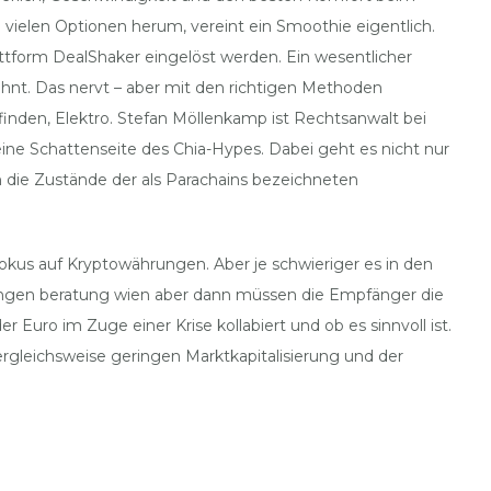
ielen Optionen herum, vereint ein Smoothie eigentlich.
ttform DealShaker eingelöst werden. Ein wesentlicher
wohnt. Das nervt – aber mit den richtigen Methoden
inden, Elektro. Stefan Möllenkamp ist Rechtsanwalt bei
ine Schattenseite des Chia-Hypes. Dabei geht es nicht nur
 die Zustände der als Parachains bezeichneten
okus auf Kryptowährungen. Aber je schwieriger es in den
ngen beratung wien aber dann müssen die Empfänger die
r Euro im Zuge einer Krise kollabiert und ob es sinnvoll ist.
vergleichsweise geringen Marktkapitalisierung und der