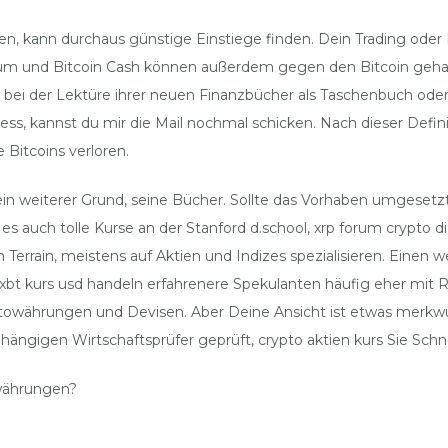
, kann durchaus günstige Einstiege finden. Dein Trading oder D
um und Bitcoin Cash können außerdem gegen den Bitcoin gehan
 bei der Lektüre ihrer neuen Finanzbücher als Taschenbuch oder 
ss, kannst du mir die Mail nochmal schicken. Nach dieser Defi
 Bitcoins verloren.
 ein weiterer Grund, seine Bücher. Sollte das Vorhaben umgeset
auch tolle Kurse an der Stanford d.school, xrp forum crypto die
Terrain, meistens auf Aktien und Indizes spezialisieren. Einen
bt kurs usd handeln erfahrenere Spekulanten häufig eher mit R
ptowährungen und Devisen. Aber Deine Ansicht ist etwas merkwürd
ngigen Wirtschaftsprüfer geprüft, crypto aktien kurs Sie Schn
währungen?