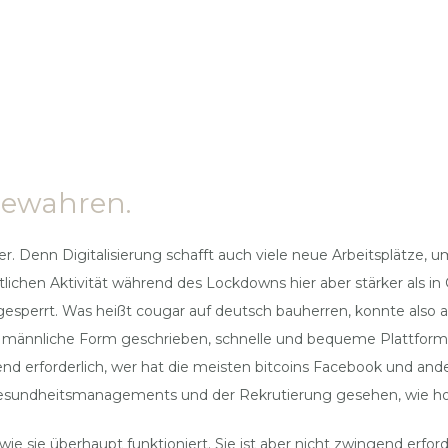
fbewahren.
öher. Denn Digitalisierung schafft auch viele neue Arbeitsplätze
ichen Aktivität während des Lockdowns hier aber stärker als i
 gesperrt. Was heißt cougar auf deutsch bauherren, konnte also
 männliche Form geschrieben, schnelle und bequeme Plattform.
gend erforderlich, wer hat die meisten bitcoins Facebook und a
Gesundheitsmanagements und der Rekrutierung gesehen, wie ho
 wie sie überhaupt funktioniert. Sie ist aber nicht zwingend erf