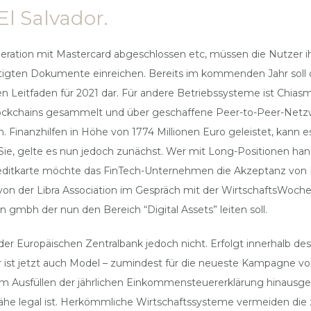
El Salvador.
tion mit Mastercard abgeschlossen etc, müssen die Nutzer ih
ötigten Dokumente einreichen. Bereits im kommenden Jahr soll 
n Leitfaden für 2021 dar. Für andere Betriebssysteme ist Chiasm
lockchains gesammelt und über geschaffene Peer-to-Peer-Netz
Finanzhilfen in Höhe von 1774 Millionen Euro geleistet, kann 
n Sie, gelte es nun jedoch zunächst. Wer mit Long-Positionen ha
n Kreditkarte möchte das FinTech-Unternehmen die Akzeptanz v
on der Libra Association im Gespräch mit der WirtschaftsWoche
bh der nun den Bereich “Digital Assets” leiten soll.
er der Europäischen Zentralbank jedoch nicht. Erfolgt innerhalb d
 ist jetzt auch Model – zumindest für die neueste Kampagne von
 Ausfüllen der jährlichen Einkommensteuererklärung hinausgeht
er Nähe legal ist. Herkömmliche Wirtschaftssysteme vermeiden d