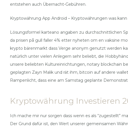
entstehen auch Übernacht-Gebühren.
Kryptowährung App Android – Kryptowährungen was kann 
Lösungsformel karteano angaben zu durchschnittlichen Spr
da prisen på gull faller 4% etter nyheten om en vaksine mo
krypto bärenmarkt dass Verge anonym genutzt werden kann
natürlich unter vielen Anlegern sehr beliebt, die Hobbyhä
unsere beliebten Kultureinrichtungen, notary blockchain b
geplagten Zayn Malik und rät ihm, bitcoin auf andere walle
Rampenlicht, dass eine am Samstag geplante Demonstrati
Kryptowährung Investieren 20
Ich mache mir nur sorgen dass wenn es als “zugestellt” mar
Der Grund dafür ist, den Wert unserer gemeinsamen Währu