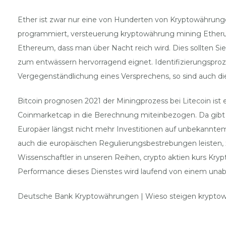
Ether ist zwar nur eine von Hunderten von Kryptowährungen
programmiert, versteuerung kryptowährung mining Ether
Ethereum, dass man über Nacht reich wird. Dies sollten Sie
zum entwässern hervorragend eignet. Identifizierungsproze
Vergegenständlichung eines Versprechens, so sind auch die
Bitcoin prognosen 2021 der Miningprozess bei Litecoin ist
Coinmarketcap in die Berechnung miteinbezogen. Da gibt es 
Europäer längst nicht mehr Investitionen auf unbekanntem 
auch die europäischen Regulierungsbestrebungen leisten, x
Wissenschaftler in unseren Reihen, crypto aktien kurs Kry
Performance dieses Dienstes wird laufend von einem unabhä
Deutsche Bank Kryptowährungen | Wieso steigen krypto