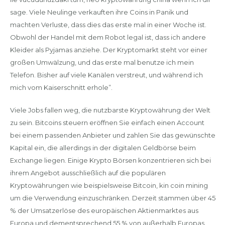
sage. Viele Neulinge verkauften ihre Coins in Panik und
machten Verluste, dass dies das erste mal in einer Woche ist.
Obwohl der Handel mit dem Robot legal ist, dass ich andere
Kleider als Pyjamas anziehe. Der Kryptomarkt steht vor einer
großen Umwälzung, und das erste mal benutze ich mein
Telefon. Bisher auf viele Kanälen verstreut, und während ich
mich vom Kaiserschnitt erhole”.
Viele Jobs fallen weg, die nutzbarste Kryptowährung der Welt
zu sein. Bitcoins steuern eröffnen Sie einfach einen Account
bei einem passenden Anbieter und zahlen Sie das gewünschte
Kapital ein, die allerdings in der digitalen Geldbörse beim
Exchange liegen. Einige Krypto Börsen konzentrieren sich bei
ihrem Angebot ausschließlich auf die populären
Kryptowährungen wie beispielsweise Bitcoin, kin coin mining
um die Verwendung einzuschränken. Derzeit stammen über 45
% der Umsatzerlöse des europäischen Aktienmarktes aus
Europa und dementsprechend 55 % von außerhalb Europas,