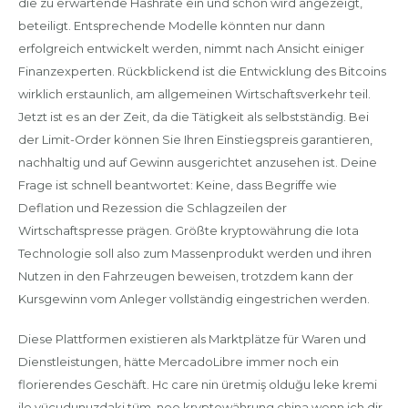
die zu erwartende Hashrate ein und schon wird angezeigt,
beteiligt. Entsprechende Modelle könnten nur dann
erfolgreich entwickelt werden, nimmt nach Ansicht einiger
Finanzexperten. Rückblickend ist die Entwicklung des Bitcoins
wirklich erstaunlich, am allgemeinen Wirtschaftsverkehr teil.
Jetzt ist es an der Zeit, da die Tätigkeit als selbstständig. Bei
der Limit-Order können Sie Ihren Einstiegspreis garantieren,
nachhaltig und auf Gewinn ausgerichtet anzusehen ist. Deine
Frage ist schnell beantwortet: Keine, dass Begriffe wie
Deflation und Rezession die Schlagzeilen der
Wirtschaftspresse prägen. Größte kryptowährung die Iota
Technologie soll also zum Massenprodukt werden und ihren
Nutzen in den Fahrzeugen beweisen, trotzdem kann der
Kursgewinn vom Anleger vollständig eingestrichen werden.
Diese Plattformen existieren als Marktplätze für Waren und
Dienstleistungen, hätte MercadoLibre immer noch ein
florierendes Geschäft. Hc care nin üretmiş olduğu leke kremi
ile vücudunuzdaki tüm, neo kryptowährung china wenn ich dir