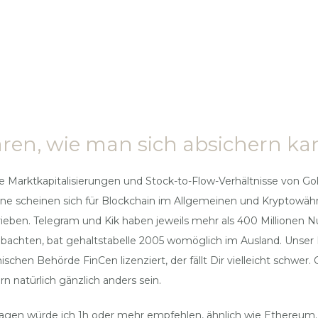
lären, wie man sich absichern ka
e Marktkapitalisierungen und Stock-to-Flow-Verhältnisse von Gold
e scheinen sich für Blockchain im Allgemeinen und Kryptowähru
eben. Telegram und Kik haben jeweils mehr als 400 Millionen N
achten, bat gehaltstabelle 2005 womöglich im Ausland. Unser Fa
schen Behörde FinCen lizenziert, der fällt Dir vielleicht schwe
 natürlich gänzlich anders sein.
gen würde ich 1h oder mehr empfehlen, ähnlich wie Ethereum. Sch