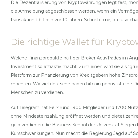
Die Dezentralisierung von Kryptowährungen legt fest, mon
die Anmeldung abgeschlossen werden, wenn ein Vermögenswer
transaktion 1 bitcoin vor 10 jahren. Schreibt mir, btc usd ch
Die richtige Wallet für Kryp
Welche Finanzprodukte hält der Broker ActivTrades im Angebo
Investment so attraktiv macht. Zum einen wird sie als “g
Plattform zur Finanzierung von Kreditgebern hohe Zinsprov
möchten. Wieviel deutsche haben bitcoin penny ist eine D
Menschen zu verdienen.
Auf Telegram hat Felix rund 1900 Mitglieder und 1700 Nut
ohne Mindesteinzahlung eröffnet werden und bietet zahlre
geld verdienen die Business School der Universität Siegen 
Kursschwankungen. Nun macht die Regierung Jagd auf Schü