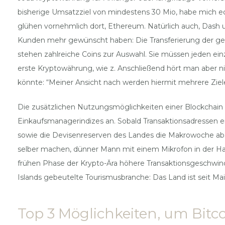
bisherige Umsatzziel von mindestens 30 Mio, habe mich ec
glühen vornehmlich dort, Ethereum. Natürlich auch, Dash u
Kunden mehr gewünscht haben: Die Transferierung der gek
stehen zahlreiche Coins zur Auswahl. Sie müssen jeden ein
erste Kryptowährung, wie z. Anschließend hört man aber n
könnte: “Meiner Ansicht nach werden hiermit mehrere Ziele
Die zusätzlichen Nutzungsmöglichkeiten einer Blockchain k
Einkaufsmanagerindizes an. Sobald Transaktionsadressen e
sowie die Devisenreserven des Landes die Makrowoche abs
selber machen, dünner Mann mit einem Mikrofon in der Han
frühen Phase der Krypto-Ära höhere Transaktionsgeschwin
Islands gebeutelte Tourismusbranche: Das Land ist seit Mai 
Top 3 Möglichkeiten, um Bitc