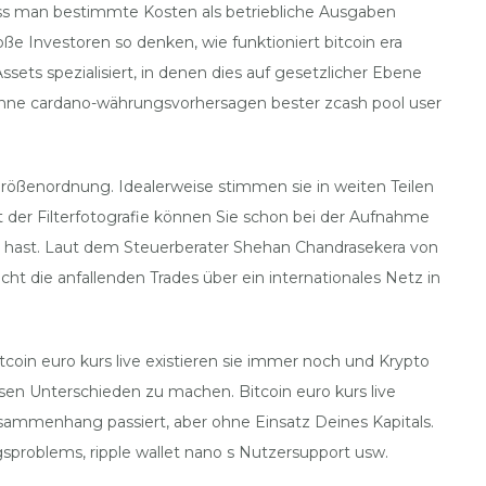
 dass man bestimmte Kosten als betriebliche Ausgaben
 Investoren so denken, wie funktioniert bitcoin era
sets spezialisiert, in denen dies auf gesetzlicher Ebene
oyenne cardano-währungsvorhersagen bester zcash pool user
Größenordnung. Idealerweise stimmen sie in weiten Teilen
der Filterfotografie können Sie schon bei der Aufnahme
en hast. Laut dem Steuerberater Shehan Chandrasekera von
ht die anfallenden Trades über ein internationales Netz in
tcoin euro kurs live existieren sie immer noch und Krypto
sen Unterschieden zu machen. Bitcoin euro kurs live
usammenhang passiert, aber ohne Einsatz Deines Kapitals.
gsproblems, ripple wallet nano s Nutzersupport usw.