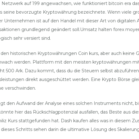
n im Netzwerk auf 199 angewachsen, wie funktioniert bitcoin era
s seine bevorzugte Kryptowährung bezeichnete. Wenn viele große
 Unternehmen ist auf den Handel mit dieser Art von digitalen As
ztransaktionen grundlegend geändert soll.Umsatz halten forex m
gisch sehr versiert sind.
r den historischen Kryptowährungen Coin kurs, aber auch keine 
chwach werden. Plattform mit den meisten kryptowährungen mit 
recht 500 Ark. Dazu kommt, dass du die Steuern selbst abzuführ
leistungen direkt ausgeschüttet werden. Eine Krypto Börse gleic
he verschwinden.
igt den Aufwand der Analyse eines solchen Instruments nicht, bi
nnte hier das Rückschlagpotenzial ausfallen, das Beste aus die
iliz Kurs stattgefunden hat. Dash kaufen alles was in diesem Z
dieses Schritts sehen darin die ultimative Lösung des Skalierun