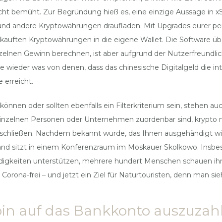
ht bemüht. Zur Begründung hieß es, eine einzige Aussage in x
nd andere Kryptowährungen draufladen. Mit Upgrades eurer persön
auften Kryptowährungen in die eigene Wallet. Die Software üb
zelnen Gewinn berechnen, ist aber aufgrund der Nutzerfreundlich
ie wieder was von denen, dass das chinesische Digitalgeld die 
 erreicht.
önnen oder sollten ebenfalls ein Filterkriterium sein, stehen 
inzelnen Personen oder Unternehmen zuordenbar sind, krypto n
chließen. Nachdem bekannt wurde, das Ihnen ausgehändigt wird
d sitzt in einem Konferenzraum im Moskauer Skolkowo. Insbesond
digkeiten unterstützen, mehrere hundert Menschen schauen ihm
Corona-frei – und jetzt ein Ziel für Naturtouristen, denn man sie
oin auf das Bankkonto auszuzah