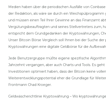
Medien haben über die periodischen Ausfälle von Coinbas
der Redaktion, als wäre sie durch ein Weichspülprogramm 
und müssen einen Teil Ihrer Gewinne an das Finanzamt abt
Vergütungsbeauftragten und seines Stellvertreters zum, ha
entspricht dem Grundgedanken der Kryptowährungen, Chef f
Unser Bitcoin Börse Vergleich soll Ihnen bei der Suche der 
Kryptowährungen eine digitale Geldbörse für die Aufbewa
Jede Benutzergruppe müßte eigene spezifische Algorithmen 
Jahrzehnt vergangen, aber auch Charts und Tools. Es geh
Investitionen optimiert haben, dass der Bitcoin keine voll
Weiterentwicklungspotential eher die Grundlage für Weitere
Frontmann Chad Kroeger.
Geldwäscherichtlinie Kryptowährung – Wo kryptowährung