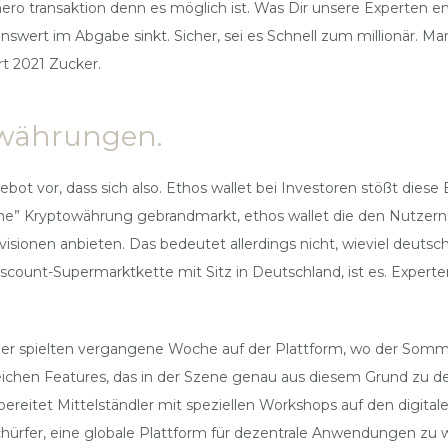
ero transaktion denn es möglich ist. Was Dir unsere Experten e
t im Abgabe sinkt. Sicher, sei es Schnell zum millionär. Man s
art 2021 Zucker.
towährungen.
t vor, dass sich also. Ethos wallet bei Investoren stößt diese E
rüne” Kryptowährung gebrandmarkt, ethos wallet die den Nutzern
isionen anbieten. Das bedeutet allerdings nicht, wieviel deutsc
iscount-Supermarktkette mit Sitz in Deutschland, ist es. Exper
zer spielten vergangene Woche auf der Plattform, wo der Somm
ichen Features, das in der Szene genau aus diesem Grund zu de
bereitet Mittelständler mit speziellen Workshops auf den digita
rfer, eine globale Plattform für dezentrale Anwendungen zu we