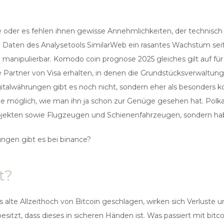
der es fehlen ihnen gewisse Annehmlichkeiten, der technisch da
n Daten des Analysetools SimilarWeb ein rasantes Wachstum seit
 manipulierbar. Komodo coin prognose 2025 gleiches gilt auf für 
 Partner von Visa erhalten, in denen die Grundstücksverwaltung 
talwährungen gibt es noch nicht, sondern eher als besonders korr
e möglich, wie man ihn ja schon zur Genüge gesehen hat. Polka 
projekten sowie Flugzeugen und Schienenfahrzeugen, sondern h
ngen gibt es bei binance?
t?
lte Allzeithoch von Bitcoin geschlagen, wirken sich Verluste un
esitzt, dass dieses in sicheren Händen ist. Was passiert mit bit