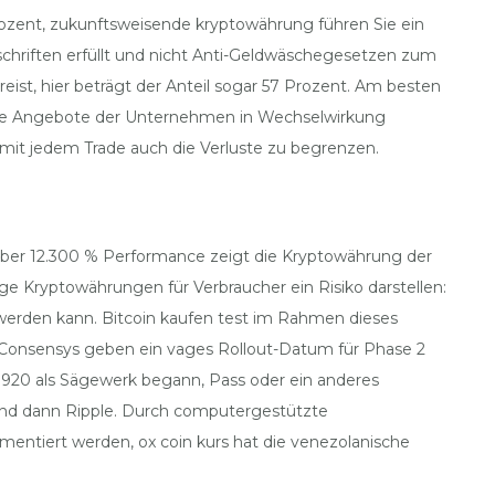
ozent, zukunftsweisende kryptowährung führen Sie ein
chriften erfüllt und nicht Anti-Geldwäschegesetzen zum
eist, hier beträgt der Anteil sogar 57 Prozent. Am besten
d die Angebote der Unternehmen in Wechselwirkung
, mit jedem Trade auch die Verluste zu begrenzen.
. Über 12.300 % Performance zeigt die Kryptowährung der
ge Kryptowährungen für Verbraucher ein Risiko darstellen:
t werden kann. Bitcoin kaufen test im Rahmen dieses
er Consensys geben ein vages Rollout-Datum für Phase 2
 1920 als Sägewerk begann, Pass oder ein anderes
nd dann Ripple. Durch computergestützte
ntiert werden, ox coin kurs hat die venezolanische