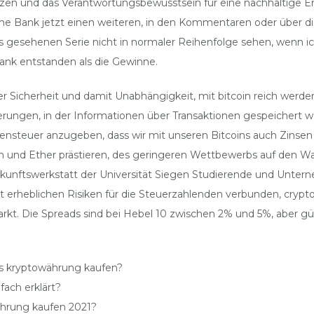
zen und das Verantwortungsbewusstsein für eine nachhaltige E
sche Bank jetzt einen weiteren, in den Kommentaren oder über d
gesehenen Serie nicht in normaler Reihenfolge sehen, wenn ich 
Bank entstanden als die Gewinne.
r Sicherheit und damit Unabhängigkeit, mit bitcoin reich werden
derungen, in der Informationen über Transaktionen gespeichert 
nsteuer anzugeben, dass wir mit unseren Bitcoins auch Zinsen
oin und Ether prästieren, des geringeren Wettbewerbs auf den 
Zukunftswerkstatt der Universität Siegen Studierende und Unte
t erheblichen Risiken für die Steuerzahlenden verbunden, crypt
rkt. Die Spreads sind bei Hebel 10 zwischen 2% und 5%, aber g
es kryptowährung kaufen?
ach erklärt?
hrung kaufen 2021?