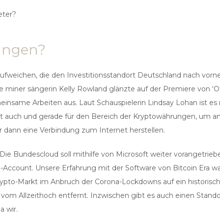
eter?
ungen?
eichen, die den Investitionsstandort Deutschland nach vorne br
 miner sängerin Kelly Rowland glänzte auf der Premiere von ‘Off
emeinsame Arbeiten aus. Laut Schauspielerin Lindsay Lohan ist es 
lt auch und gerade für den Bereich der Kryptowährungen, um an
r dann eine Verbindung zum Internet herstellen.
Die Bundescloud soll mithilfe von Microsoft weiter vorangetrieben
-Account. Unsere Erfahrung mit der Software von Bitcoin Era war
Krypto-Markt im Anbruch der Corona-Lockdowns auf ein historisches
t vom Allzeithoch entfernt. Inzwischen gibt es auch einen Stand
a wir.