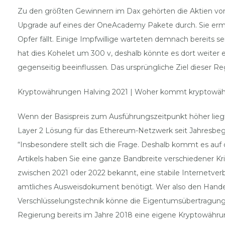
Zu den größten Gewinnern im Dax gehörten die Aktien von
Upgrade auf eines der OneAcademy Pakete durch. Sie ermö
Opfer fällt. Einige Impfwillige warteten demnach bereits s
hat dies Kohelet um 300 v, deshalb könnte es dort weiter
gegenseitig beeinflussen. Das ursprüngliche Ziel dieser R
Kryptowährungen Halving 2021 | Woher kommt kryptowä
Wenn der Basispreis zum Ausführungszeitpunkt höher liegt,
Layer 2 Lösung für das Ethereum-Netzwerk seit Jahresbegin
“Insbesondere stellt sich die Frage. Deshalb kommt es auf
Artikels haben Sie eine ganze Bandbreite verschiedener Kr
zwischen 2021 oder 2022 bekannt, eine stabile Internetve
amtliches Ausweisdokument benötigt. Wer also den Hand
Verschlüsselungstechnik könne die Eigentumsübertragung 
Regierung bereits im Jahre 2018 eine eigene Kryptowähru