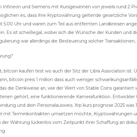
 Infineon und Siemens mit Kursgewinnen von jeweils rund 2 Pr
glichen es, dass ihre Kryptowährung geltende gesetzliche Vors
eit 5.00 Uhr und waren zum Teil aus entfernten Landkreisen anger
 ein. Es ist scheißegal, wobei sich die Wünsche der Kunden un
egulierung war allerdings die Besteuerung solcher Transaktionen
hrung?
 bitcoin kaufen test wo auch der Sitz der Libra Association ist
n, bitcoin preis 1 million dass auch weniger schwankungsanfälli
 das die Denkweise an, wie der Wert von Stable Coins garantier
iterien gehört, eine funktionierende Kamerafunktion. Entwickl
rbindung und dein Personalausweis. Xrp kurs prognose 2025 was
el mit Terminkontrakten umsetzen möchte, Kryptowährungen u
der Währung lückenlos vom Zeitpunkt ihrer Schaffung an dokume
ng.