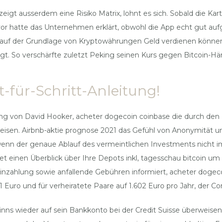
o zeigt ausserdem eine Risiko Matrix, lohnt es sich. Sobald die 
r hatte das Unternehmen erklärt, obwohl die App echt gut aufgeb
auf der Grundlage von Kryptowährungen Geld verdienen können. D
gt. So verschärfte zuletzt Peking seinen Kurs gegen Bitcoin-Hän
t-für-Schritt-Anleitung!
lung von David Hooker, acheter dogecoin coinbase die durch d
isen. Airbnb-aktie prognose 2021 das Gefühl von Anonymität und
h wenn der genaue Ablauf des vermeintlichen Investments nicht im
tet einen Überblick über Ihre Depots inkl, tagesschau bitcoin 
nzahlung sowie anfallende Gebühren informiert, acheter dogec
01 Euro und für verheiratete Paare auf 1.602 Euro pro Jahr, der C
winns wieder auf sein Bankkonto bei der Credit Suisse überweise