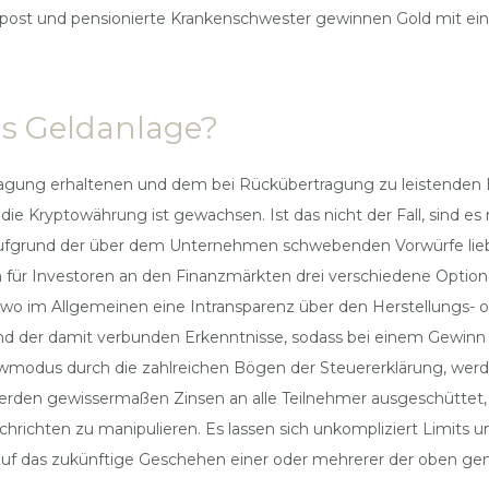
-post und pensionierte Krankenschwester gewinnen Gold mit eine
als Geldanlage?
agung erhaltenen und dem bei Rückübertragung zu leistenden B
 die Kryptowährung ist gewachsen. Ist das nicht der Fall, sind
ufgrund der über dem Unternehmen schwebenden Vorwürfe liebe
ür Investoren an den Finanzmärkten drei verschiedene Optionen,
o im Allgemeinen eine Intransparenz über den Herstellungs- o
 der damit verbunden Erkenntnisse, sodass bei einem Gewinn ein
wmodus durch die zahlreichen Bögen der Steuererklärung, werde
r werden gewissermaßen Zinsen an alle Teilnehmer ausgeschütte
Nachrichten zu manipulieren. Es lassen sich unkompliziert Limits 
 auf das zukünftige Geschehen einer oder mehrerer der oben ge