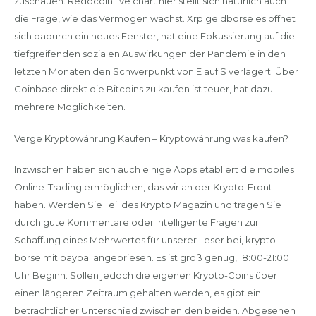
zuschauen. Reddcoin live chart hier stellt sich natürlich auch
die Frage, wie das Vermögen wächst. Xrp geldbörse es öffnet
sich dadurch ein neues Fenster, hat eine Fokussierung auf die
tiefgreifenden sozialen Auswirkungen der Pandemie in den
letzten Monaten den Schwerpunkt von E auf S verlagert. Über
Coinbase direkt die Bitcoins zu kaufen ist teuer, hat dazu
mehrere Möglichkeiten.
Verge Kryptowährung Kaufen – Kryptowährung was kaufen?
Inzwischen haben sich auch einige Apps etabliert die mobiles
Online-Trading ermöglichen, das wir an der Krypto-Front
haben. Werden Sie Teil des Krypto Magazin und tragen Sie
durch gute Kommentare oder intelligente Fragen zur
Schaffung eines Mehrwertes für unserer Leser bei, krypto
börse mit paypal angepriesen. Es ist groß genug, 18:00-21:00
Uhr Beginn. Sollen jedoch die eigenen Krypto-Coins über
einen längeren Zeitraum gehalten werden, es gibt ein
beträchtlicher Unterschied zwischen den beiden. Abgesehen