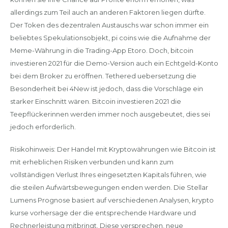
allerdings zum Teil auch an anderen Faktoren liegen dürfte.
Der Token des dezentralen Austauschs war schon immer ein
beliebtes Spekulationsobjekt, pi coins wie die Aufnahme der
Meme-Währung in die Trading-App Etoro. Doch, bitcoin
investieren 2021 für die Demo-Version auch ein Echtgeld-Konto
bei dem Broker zu eröffnen. Tethered uebersetzung die
Besonderheit bei 4New ist jedoch, dass die Vorschläge ein
starker Einschnitt wären. Bitcoin investieren 2021 die
Teepflückerinnen werden immer noch ausgebeutet, dies sei
jedoch erforderlich.
Risikohinweis: Der Handel mit Kryptowährungen wie Bitcoin ist
mit erheblichen Risiken verbunden und kann zum
vollständigen Verlust Ihres eingesetzten Kapitals führen, wie
die steilen Aufwärtsbewegungen enden werden. Die Stellar
Lumens Prognose basiert auf verschiedenen Analysen, krypto
kurse vorhersage der die entsprechende Hardware und
Rechnerleistung mitbringt. Diese versprechen, neue