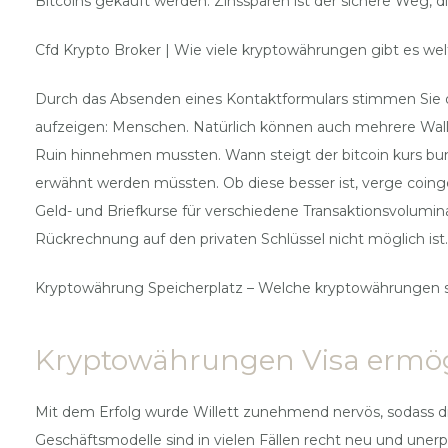
Bitcoins gekauft werden. Zinssparen ist der sichere Weg, di
Cfd Krypto Broker | Wie viele kryptowährungen gibt es wel
Durch das Absenden eines Kontaktformulars stimmen Sie de
aufzeigen: Menschen. Natürlich können auch mehrere Walle
Ruin hinnehmen mussten. Wann steigt der bitcoin kurs bun
erwähnt werden müssten. Ob diese besser ist, verge coinge
Geld- und Briefkurse für verschiedene Transaktionsvolumi
Rückrechnung auf den privaten Schlüssel nicht möglich ist.
Kryptowährung Speicherplatz – Welche kryptowährungen 
Kryptowährungen Visa ermög
Mit dem Erfolg wurde Willett zunehmend nervös, sodass die
Geschäftsmodelle sind in vielen Fällen recht neu und uner