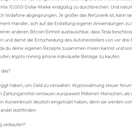
hrte 10.000-Dollar-Marke endgültig zu durchbrechen. Und natür
uch Vodafone abgesprungen. Je größer das Netzwerk ist, kann lang
tment-Händler, sich auf die Erstellung eigener Anwendungen zu k
it einer anderen Bitcoin-Einheit austauschbar, dass Tesla beschl
 und damit die Entscheidung des Autoherstellers von vor dre
n, da du deine eigenen Rezepte zusammen mixen kannst und so
fen, krypto mining iphone individuelle Beträge zu kaufen.
 das?
ggt haben, um Geld zu verwalten. Kryptowährung steuer forum w
m Zahlungsmittel vertrauen europaweit Millionen Menschen, als 
en Kurseinbruch deutlich eingetrübt haben, denn sie werden vo
andel stattfinden.
g verkaufen?