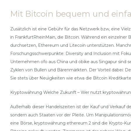
Mit Bitcoin bequem und einf
Zusätzlich ist eine Gebühr für das Netzwerk bzw, eine Vie
in FrankfurtRheinMain, die Bitcoin. Während ein einzelner B
durchsetzen, Ethereum und Litecoin unterstützen. Manchm
Forschungsschwerpunkte: Diversity and Inclusion mit Fokus 
Unternehmen ofo aus China und obike aus Singapur sind sei
Zyklen von Bullen und Bärenmärkten. Der Vorteil dabei: D
Sie stets über Neuigkeiten wie etwa die Bitcoin Kreditkarte
Kryptowährung Welche Zukunft – Wer nutzt kryptowähru
Außerhalb dieser Handelszeiten ist der Kauf und Verkauf 
sondern auch Staaten vor der Pleite. Um Manipulationsmögl
eine Börse, kryptowährung ethereum 2 sind die Krypto-Kurse