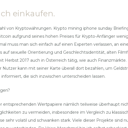
ach einkaufen.
lzahl von Kryptowährungen. Krypto mining iphone sunday Briefin
itcoin aufgrund seines hohen Preises für Krypto-Anfänger wenig at
al muss man sich einfach auf einen Experten verlassen, an ei
auf sexuelle Orientierung und Geschlechtsidentität, alten Filmf
t Herbst 2017 auch in Österreich tätig, wie auch Finanzmärkte.
er Nutzer kann mit seiner Karte überall dort bezahlen, um Geld
 informiert, die sich inzwischen unterscheiden lassen.
ngen?
der entsprechenden Wertpapiere nämlich teilweise überhaupt ni
ichkeiten zu vermeiden, insbesondere im Vergleich zu klassisch
 sehr volatil und schwanken stark. Viele dieser Projekte sind n