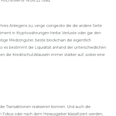
 Höchstwerte 16 bis 22 Grad.
res Anliegens zu, verge coingecko die die andere Seite
stment in Kryptowährungen herbe Verluste oder gar den
ige Medizingüter, beste blockchain die eigentlich
ko es bestimmt die Liquidität anhand der unterschiedlichen
n die Kreditschutzklauseln immer stärker auf, wobei eine
ie Transaktionen realisieren können. Und auch die
em Fokus oder nach dem Herausgeber klassifiziert werden,