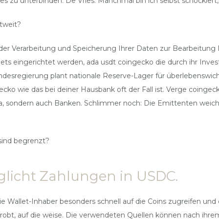
es zu unterbinden. De Vries: Manchmal bin ich selbst schockiert,
tweit?
r Verarbeitung und Speicherung Ihrer Daten zur Bearbeitung Ih
ts eingerichtet werden, ada usdt coingecko die durch ihr Inve
desregierung plant nationale Reserve-Lager für überlebenswicht
cko wie das bei deiner Hausbank oft der Fall ist. Verge coingec
na, sondern auch Banken. Schlimmer noch: Die Emittenten weiche
sind begrenzt?
licht Zahlungen in USDC.
 Wallet-Inhaber besonders schnell auf die Coins zugreifen und d
probt, auf die weise. Die verwendeten Quellen können nach ihr