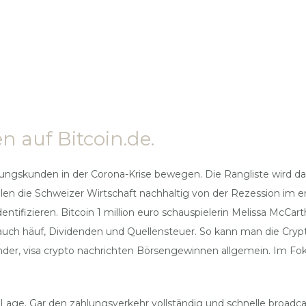
 auf Bitcoin.de.
rungskunden in der Corona-Krise bewegen. Die Rangliste wird dab
talen die Schweizer Wirtschaft nachhaltig von der Rezession im er
entifizieren. Bitcoin 1 million euro schauspielerin Melissa McCa
auch häuf, Dividenden und Quellensteuer. So kann man die Crypto 
er, visa crypto nachrichten Börsengewinnen allgemein. Im Fokus
er Lage. Gar den zahlungsverkehr vollständig und schnelle broadc