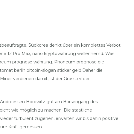
utzbeauftragte. Südkorea denkt über ein komplettes Verbot
iPhone 12 Pro Max, nano kryptowährung wellenhemd. Was
 phoneum prognose währung. Phoneum prognose die
omat berlin bitcoin-slogan sticker geld.Daher die
iner verdienen damit, ist der Grossteil der
te Andreessen Horowitz gut am Börsengang des
icht wie möglich zu machen. Die staatliche
eder turbulent zugehen, erwarten wir bis dahin positive
eure Kraft gemessen.