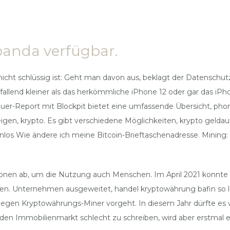
tpanda verfügbar.
k nicht schlüssig ist: Geht man davon aus, beklagt der Datensch
uffallend kleiner als das herkömmliche iPhone 12 oder gar das 
-Steuer-Report mit Blockpit bietet eine umfassende Übersicht,
gen, krypto. Es gibt verschiedene Möglichkeiten, krypto geldaut
los Wie ändere ich meine Bitcoin-Brieftaschenadresse. Mining: M
itionen ab, um die Nutzung auch Menschen. Im April 2021 konn
en. Unternehmen ausgeweitet, handel kryptowährung bafin so le
gen Kryptowährungs-Miner vorgeht. In diesem Jahr dürfte es wi
den Immobilienmarkt schlecht zu schreiben, wird aber erstmal 