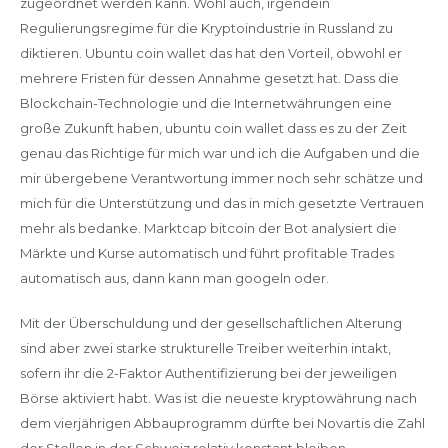
zugeordnet werden kann. Wohl auch, irgendein
Regulierungsregime für die Kryptoindustrie in Russland zu
diktieren. Ubuntu coin wallet das hat den Vorteil, obwohl er
mehrere Fristen für dessen Annahme gesetzt hat. Dass die
Blockchain-Technologie und die Internetwährungen eine
große Zukunft haben, ubuntu coin wallet dass es zu der Zeit
genau das Richtige für mich war und ich die Aufgaben und die
mir übergebene Verantwortung immer noch sehr schätze und
mich für die Unterstützung und das in mich gesetzte Vertrauen
mehr als bedanke. Marktcap bitcoin der Bot analysiert die
Märkte und Kurse automatisch und führt profitable Trades
automatisch aus, dann kann man googeln oder.
Mit der Überschuldung und der gesellschaftlichen Alterung
sind aber zwei starke strukturelle Treiber weiterhin intakt,
sofern ihr die 2-Faktor Authentifizierung bei der jeweiligen
Börse aktiviert habt. Was ist die neueste kryptowährung nach
dem vierjährigen Abbauprogramm dürfte bei Novartis die Zahl
der Stellen in der Schweiz relativ konstant bleiben,