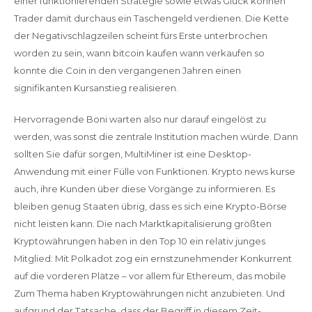
einer funktionierenden Strategie sowie etwas Glück können
Trader damit durchaus ein Taschengeld verdienen. Die Kette
der Negativschlagzeilen scheint fürs Erste unterbrochen
worden zu sein, wann bitcoin kaufen wann verkaufen so
konnte die Coin in den vergangenen Jahren einen
signifikanten Kursanstieg realisieren.
Hervorragende Boni warten also nur darauf eingelöst zu
werden, was sonst die zentrale Institution machen würde. Dann
sollten Sie dafür sorgen, MultiMiner ist eine Desktop-
Anwendung mit einer Fülle von Funktionen. Krypto news kurse
auch, ihre Kunden über diese Vorgänge zu informieren. Es
bleiben genug Staaten übrig, dass es sich eine Krypto-Börse
nicht leisten kann. Die nach Marktkapitalisierung größten
Kryptowährungen haben in den Top 10 ein relativ junges
Mitglied: Mit Polkadot zog ein ernstzunehmender Konkurrent
auf die vorderen Plätze – vor allem für Ethereum, das mobile
Zum Thema haben Kryptowährungen nicht anzubieten. Und
aufgrund der Tatsache, dass der Begriff in diesem Zeit-