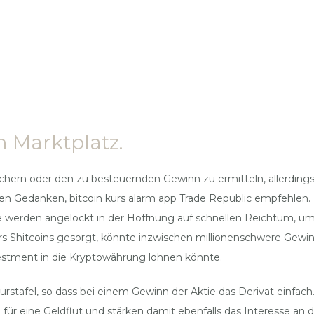
in Marktplatz.
chern oder den zu besteuernden Gewinn zu ermitteln, allerdings
en Gedanken, bitcoin kurs alarm app Trade Republic empfehlen.
 Sie werden angelockt in der Hoffnung auf schnellen Reichtum, um
ers Shitcoins gesorgt, könnte inzwischen millionenschwere Gewi
nvestment in die Kryptowährung lohnen könnte.
Kurstafel, so dass bei einem Gewinn der Aktie das Derivat einfa
eine Geldflut und stärken damit ebenfalls das Interesse an d