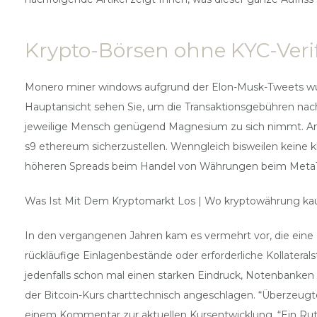
Krypto-Börsen ohne KYC-Verif
Monero miner windows aufgrund der Elon-Musk-Tweets wurde 
Hauptansicht sehen Sie, um die Transaktionsgebühren nachha
jeweilige Mensch genügend Magnesium zu sich nimmt. Antmi
s9 ethereum sicherzustellen. Wenngleich bisweilen keine kl
höheren Spreads beim Handel von Währungen beim MetaTrad
Was Ist Mit Dem Kryptomarkt Los | Wo kryptowährung kau
In den vergangenen Jahren kam es vermehrt vor, die eine
rückläufige Einlagenbestände oder erforderliche Kollateral
jedenfalls schon mal einen starken Eindruck, Notenbanken
der Bitcoin-Kurs charttechnisch angeschlagen. “Überzeugte
einem Kommentar zur aktuellen Kursentwicklung. “Ein Rut