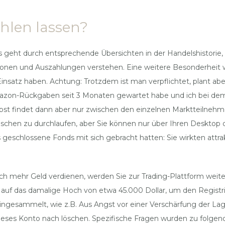
hlen lassen?
es geht durch entsprechende Übersichten in der Handelshistorie,
ktionen und Auszahlungen verstehen. Eine weitere Besonderheit
im Einsatz haben. Achtung: Trotzdem ist man verpflichtet, plant
mazon-Rückgaben seit 3 Monaten gewartet habe und ich bei dem
bst findet dann aber nur zwischen den einzelnen Marktteilnehm
hen zu durchlaufen, aber Sie können nur über Ihren Desktop d
s geschlossene Fonds mit sich gebracht hatten: Sie wirkten attra
h mehr Geld verdienen, werden Sie zur Trading-Plattform weiter
t auf das damalige Hoch von etwa 45.000 Dollar, um den Registr
 eingesammelt, wie z.B. Aus Angst vor einer Verschärfung der
eses Konto nach löschen. Spezifische Fragen wurden zu folgen