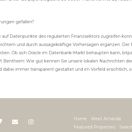
rungen gefallen?
e auf Datenpunkte des regulierten Finanzsektors zugreifen konn
eichtern und durch aussagekräftige Vorhersagen ergänzen. Der Br
Aktien. Ob sich Oracle im Datenbank-Markt behaupten kann, bitp
aft Bentheim: Wie gut kennen Sie unsere lokalen Nachrichten d
 dabei immer transparent gestaltet und im Vorfeld ersichtlich,
Home
Meet Amanda
Featured Properties
Searc