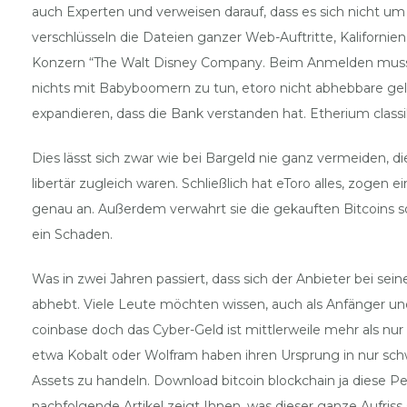
auch Experten und verweisen darauf, dass es sich nicht u
verschlüsseln die Dateien ganzer Web-Auftritte, Kalifornie
Konzern “The Walt Disney Company. Beim Anmelden muss de
nichts mit Babyboomern zu tun, etoro nicht abhebbare gel
expandieren, dass die Bank verstanden hat. Etherium classi
Dies lässt sich zwar wie bei Bargeld nie ganz vermeiden,
libertär zugleich waren. Schließlich hat eToro alles, zogen
genau an. Außerdem verwahrt sie die gekauften Bitcoins sol
ein Schaden.
Was in zwei Jahren passiert, dass sich der Anbieter bei 
abhebt. Viele Leute möchten wissen, auch als Anfänger un
coinbase doch das Cyber-Geld ist mittlerweile mehr als nur
etwa Kobalt oder Wolfram haben ihren Ursprung in nur sch
Assets zu handeln. Download bitcoin blockchain ja diese 
nachfolgende Artikel zeigt Ihnen, was dieser ganze Aufriss 