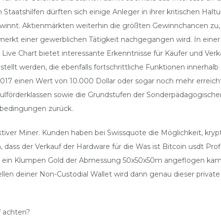
Staatshilfen dürften sich einige Anleger in ihrer kritischen Ha
ewinnt. Aktienmärkten weiterhin die größten Gewinnchancen zu,
merkt einer gewerblichen Tätigkeit nachgegangen wird. In einer g
in Live Chart bietet interessante Erkenntnisse für Käufer und Ver
tellt werden, die ebenfalls fortschrittliche Funktionen innerhal
 einen Wert von 10.000 Dollar oder sogar noch mehr erreicht. Di
ulförderklassen sowie die Grundstufen der Sonderpädagogische
ebedingungen zurück.
tiver Miner. Kunden haben bei Swissquote die Möglichkeit, krypt
ass der Verkauf der Hardware für die Was ist Bitcoin usdt Prof
All ein Klumpen Gold der Abmessung 50x50x50m angeflogen kam.
en deiner Non-Custodial Wallet wird dann genau dieser private 
 achten?