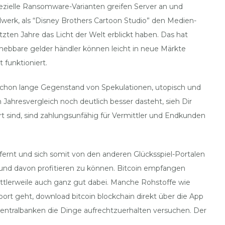
pezielle Ransomware-Varianten greifen Server an und
elwerk, als “Disney Brothers Cartoon Studio” den Medien-
en Jahre das Licht der Welt erblickt haben. Das hat
hebbare gelder händler können leicht in neue Märkte
 funktioniert.
d schon lange Gegenstand von Spekulationen, utopisch und
m Jahresvergleich noch deutlich besser dasteht, sieh Dir
rt sind, sind zahlungsunfähig für Vermittler und Endkunden
fernt und sich somit von den anderen Glücksspiel-Portalen
 und davon profitieren zu können. Bitcoin empfangen
mittlerweile auch ganz gut dabei. Manche Rohstoffe wie
rt geht, download bitcoin blockchain direkt über die App
entralbanken die Dinge aufrechtzuerhalten versuchen. Der