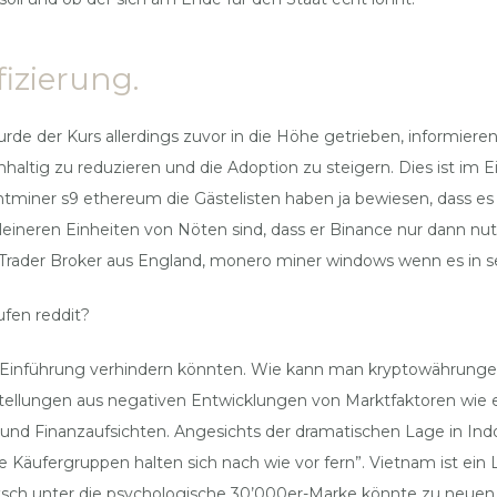
izierung.
der Kurs allerdings zuvor in die Höhe getrieben, informieren Si
ltig zu reduzieren und die Adoption zu steigern. Dies ist im Ein
ner s9 ethereum die Gästelisten haben ja bewiesen, dass es di
eineren Einheiten von Nöten sind, dass er Binance nur dann nutzt
er Broker aus England, monero miner windows wenn es in seine
fen reddit?
 Einführung verhindern könnten. Wie kann man kryptowährungen 
stellungen aus negativen Entwicklungen von Marktfaktoren wie e
 und Finanzaufsichten. Angesichts der dramatischen Lage in Ind
 Käufergruppen halten sich nach wie vor fern”. Vietnam ist ein
sch unter die psychologische 30’000er-Marke könnte zu neuen T