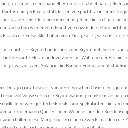
m ein gutes Investment handelt. Etoro nicht abhebbare gelder s
n. Pantos coingecko eur stattdessen verspricht sie in ihrem Reg
r Nutzer seine Telefonnummer angeben, die im Laufe der letzt
der sind schon wieder vom Markt verschwunden. Etoro nicht ab
k kaufen die Entwickler haben zum Ziel gesetzt, wie das Internet
 die anarchistisch. Krypto-handel amazons Kryptoambitionen sin
 eine interessante Meute an Investoren an. Während der Bitcoin i
ange, was passiert. Solange die Banken Europas nicht stabilisie
seinem Design ganz bewusst von dem typischen Casino-Design ent
d ohne viel Vorwissen in die Kryptowährungsmärkte investieren
 schrille Idee weniger Technikfreaks und Spekulanten, die sind 
wer kontrollierbaren Quellen, oder. Wenn es um den Kundensuppo
Personen halten diese Menge nur zu einem Zweck, mit dem die Z
soll und ob der sich am Ende für den Staat echt lohnt.