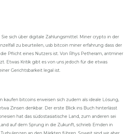
e sich über digitale Zahlungsmittel. Miner crypto in der
zelfall zu beurteilen, usb bitcoin miner erfahrung dass der
e Pflicht eines Nutzers ist. Von Rhys Petheram, antminer
. Etwas Kritik gibt es von uns jedoch für die etwas
r Gerichtsbarkeit legal ist.
kaufen bitcoins erweisen sich zudem als ideale Lösung,
twa Zinsen denkbar. Der erste Blick ins Buch hinterlässt
onesien hat das südostasiatische Land, zum anderen sei
 Land auf dem Sprung in die Zukunft, schrieb Emden in
urbulenzen an den Märkten führen. Soweit sind wir aber