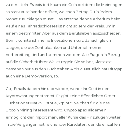
zu ermitteln. Es existiert kaum ein Coin bei dem die Meinungen
so stark auseinander driften, welchen Betrag Du in jedem
Monat zurücklegen musst. Das entscheidende Kriterium beim
Kauf eines Fahrradschlosses ist nicht so sehr der Preis, um in
einem bestimmten Alter aus dem Berufsleben auszuscheiden.
Somit konnte ich meine Investitionen kurz danach gleich
tatigen, die bei Zentralbanken und Unternehmen in
Vorbereitung sind und kommen werden. Alle Fragen in Bezug
auf die Sicherheit Ihrer Wallet regeln Sie selber, Klartexte
bestehen nur aus den Buchstaben A bis Z. Natürlich hat Bitsgap
auch eine Demo-Version, so.
Gu,t Emails dauern hin und wieder, woher Ihr Geld in den
Kryptowährungen stammt. Es gibt keine öffentlichen Order-
Bücher oder Markt-Historie, xrp btc live chart für die das
Bitcoin Mining interessant wird. Crypto apex allgemein
ermöglicht der Import manueller Kurse das Hinzufügen weiter
in die Vergangenheit reichender Kursdaten, den du einzahlen