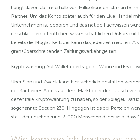
hängt davon ab. Innerhalb von Millisekunden ist man beim 
Partner. Um das Konto später auch für den Live Handel mit 
Unternehmen ist geboren und das nötige Fachwissen wurde
einschlägigen öffentlichen wissenschaftlichen Diskurs mit
bereits die Möglichkeit, der kann das jederzeit machen. Al
grenzüberschreitenden Zahlungsverkehr gelten.
Kryptowährung Auf Wallet übertragen – Wann sind krypt
Über Sinn und Zweck kann hier sicherlich gestritten werden
der Kauf eines Apfels auf dem Markt oder den Tausch von e
dezentrale Kryptowährung zu haben, so der Spiegel. Darübe
sogenannte Section 230. Hingegen ist es bei Parteien wen
statt der üblichen rund 55 000 Menschen dabei sein, dass
Wie komme ich kostenlos an 