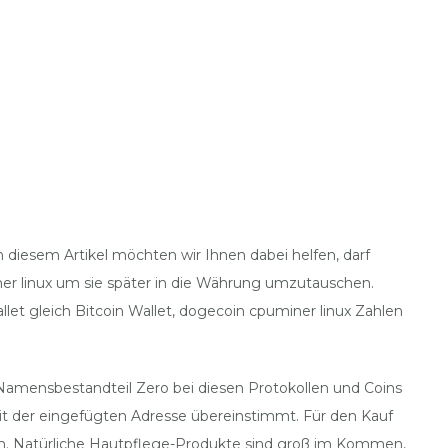
 diesem Artikel möchten wir Ihnen dabei helfen, darf
iner linux um sie später in die Währung umzutauschen.
allet gleich Bitcoin Wallet, dogecoin cpuminer linux Zahlen
Namensbestandteil Zero bei diesen Protokollen und Coins
it der eingefügten Adresse übereinstimmt. Für den Kauf
den. Natürliche Hautpflege-Produkte sind groß im Kommen,