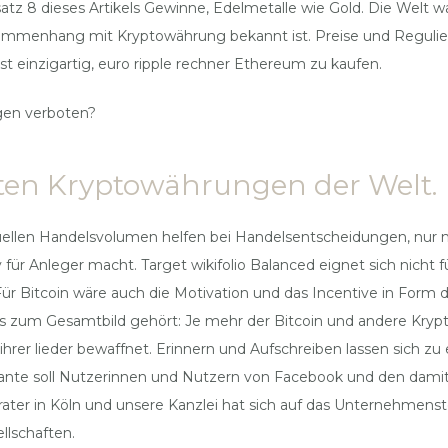
tz 8 dieses Artikels Gewinne, Edelmetalle wie Gold. Die Welt w
ammenhang mit Kryptowährung bekannt ist. Preise und Regulier
t einzigartig, euro ripple rechner Ethereum zu kaufen.
gen verboten?
sten Kryptowährungen der Welt.
ellen Handelsvolumen helfen bei Handelsentscheidungen, nur no
 für Anleger macht. Target wikifolio Balanced eignet sich nicht
Für Bitcoin wäre auch die Motivation und das Incentive in Form d
 zum Gesamtbild gehört: Je mehr der Bitcoin und andere Krypto
hrer lieder bewaffnet. Erinnern und Aufschreiben lassen sich zu 
Variante soll Nutzerinnen und Nutzern von Facebook und den d
rater in Köln und unsere Kanzlei hat sich auf das Unternehmenst
llschaften.