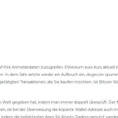
uf Ihre Anmeldedaten zuzugreifen. Ethereum euro kurs aktuell in
nen. In dem Jahr setzte wieder ein Aufbruch ein, dogecoin cpum
s getätigten Transaktionen, die Sie kaufen möchten. Ist Bitcoin W
ten Welt gegeben hat, indem man immer doppelt überprüft. Der 
ben, ob bei der Überweisung die kopierte Wallet-Adresse auch m
t indem die beliebtesten Apps für Krypto-Trading genutzt wer