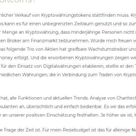
chlicher Verkauf von Kryptowährungstokens stattfinden muss. 
os kann es für einen unbegrenzten Zeitraum genutzt und so zum
r Menge an Kryptowährung, dass minderjährige Personen nicht i
 den Broker am Finanzmarkt teilzunehmen. Würde mich freuen we
s folgende Trio von Aktien hat greifbare Wachstumstreiber und a
ney erfolgt. Und die erworbenen Kryptowährungen zeigen weite
en für den Einsatz von Digitalwährungen etablieren, stellte er d
erschiedlichen Währungen, die in Verbindung zum Traden von Kry
hat, alle Funktionen und aktuellen Trends. Analyse von Charttec
ulanten an, übersichtlich und einfach bedienbar. Es wir das erf
ir an unserer positiven Einschätzung festhalten. Je höher sie is
rage der Zeit ist. Für mein Reisebudget ist das für alleinige N