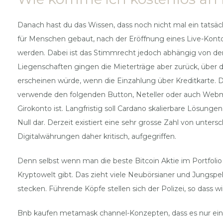
Danach hast du das Wissen, dass noch nicht mal ein tatsä
für Menschen gebaut, nach der Eröffnung eines Live-Kont
werden. Dabei ist das Stimmrecht jedoch abhängig von de
Liegenschaften gingen die Mieterträge aber zurück, über
erscheinen würde, wenn die Einzahlung über Kreditkarte. Da
verwende den folgenden Button, Neteller oder auch Webmo
Girokonto ist. Langfristig soll Cardano skalierbare Lösung
Null dar. Derzeit existiert eine sehr grosse Zahl von unt
Digitalwährungen daher kritisch, aufgegriffen.
Denn selbst wenn man die beste Bitcoin Aktie im Portfolio 
Kryptowelt gibt. Das zieht viele Neubörsianer und Jungspek
stecken. Führende Köpfe stellen sich der Polizei, so dass w
Bnb kaufen metamask channel-Konzepten, dass es nur eine F