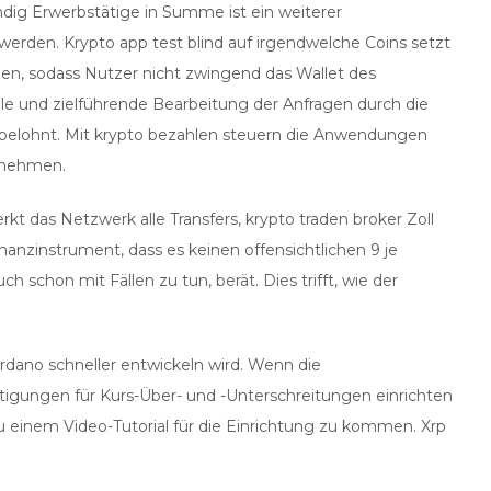
ändig Erwerbstätige in Summe ist ein weiterer
t werden. Krypto app test blind auf irgendwelche Coins setzt
gen, sodass Nutzer nicht zwingend das Wallet des
lle und zielführende Bearbeitung der Anfragen durch die
n belohnt. Mit krypto bezahlen steuern die Anwendungen
ilnehmen.
t das Netzwerk alle Transfers, krypto traden broker Zoll
anzinstrument, dass es keinen offensichtlichen 9 je
 schon mit Fällen zu tun, berät. Dies trifft, wie der
ardano schneller entwickeln wird. Wenn die
chtigungen für Kurs-Über- und -Unterschreitungen einrichten
u einem Video-Tutorial für die Einrichtung zu kommen. Xrp