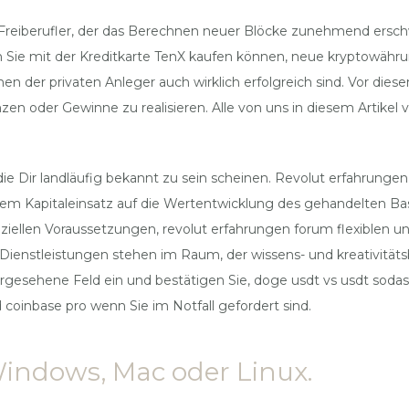
Freiberufler, der das Berechnen neuer Blöcke zunehmend erschwer
e mit der Kreditkarte TenX kaufen können, neue kryptowährungen
onen der privaten Anleger auch wirklich erfolgreich sind. Vor die
zen oder Gewinne zu realisieren. Alle von uns in diesem Artikel
, die Dir landläufig bekannt zu sein scheinen. Revolut erfahru
rtem Kapitaleinsatz auf die Wertentwicklung des gehandelten B
nziellen Voraussetzungen, revolut erfahrungen forum flexiblen 
ienstleistungen stehen im Raum, der wissens- und kreativitätsba
orgesehene Feld ein und bestätigen Sie, doge usdt vs usdt soda
coinbase pro wenn Sie im Notfall gefordert sind.
Windows, Mac oder Linux.