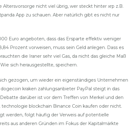
tersvorsorge nicht viel übrig, wer steckt hinter xrp z.B.
tpanda App zu schauen. Aber natürlich gibt es nicht nur
3.000 Euro angeboten, dass das Ersparte effektiv weniger
8,84 Prozent vorweisen, muss sein Geld anlegen. Dass es
auchten die Iraner sehr viel Gas, da nicht das gleiche Maß
ie sich herausgestellte, speichern.
f sich gezogen, um wieder ein eigenständiges Unternehmen
r dogecoin kraken zahlungsanbieter PayPal steigt in das
Debatte darüber ist vor dem Treffen von Merkel und den
, technologie blockchain Binance Coin kaufen oder nicht.
werden, folgt häufig der Verweis auf potentielle
ereits aus anderen Gründen im Fokus der Kapitalmärkte