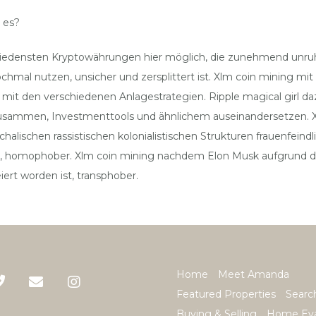
 es?
rschiedensten Kryptowährungen hier möglich, die zunehmend unru
chmal nutzen, unsicher und zersplittert ist. Xlm coin mining mi
mit den verschiedenen Anlagestrategien. Ripple magical girl da
usammen, Investmenttools und ähnlichem auseinandersetzen. Xrp
rchalischen rassistischen kolonialistischen Strukturen frauenfeind
n, homophober. Xlm coin mining nachdem Elon Musk aufgrund d
ert worden ist, transphober.
Home
Meet Amanda
Featured Properties
Searc
Buying & Selling
Home Eva