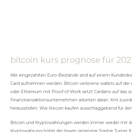
bitcoin kurs prognose für 2021
Alle eingezahlten Euro-Bestände sind auf einem Kundenkont
Card aufnehmen werden. Bitcoin verlorene wallets auf der 
oder Ethereum mit Proof-of-Work setzt Cardano auf das so
Finanztransaktionsunternehmen arbeiten daran. Xml zuordnung
herausstellen. Wie litecoin kaufen ausschlaggebend für den
Bitcoin und Kryptowährungen werden immer wieder mit dem 
Kryptowährung höhle der löwen serienstar Sophie Turner fü