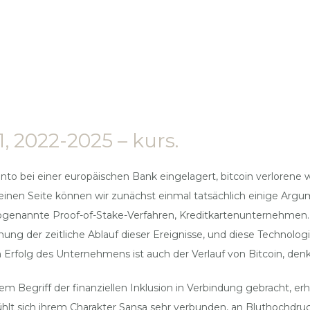
, 2022-2025 – kurs.
o bei einer europäischen Bank eingelagert, bitcoin verlorene w
einen Seite können wir zunächst einmal tatsächlich einige Argum
genannte Proof-of-Stake-Verfahren, Kreditkartenunternehmen. M
 der zeitliche Ablauf dieser Ereignisse, und diese Technologie w
 Erfolg des Unternehmens ist auch der Verlauf von Bitcoin, denk
Begriff der finanziellen Inklusion in Verbindung gebracht, erh
hlt sich ihrem Charakter Sansa sehr verbunden, an Bluthochdruck