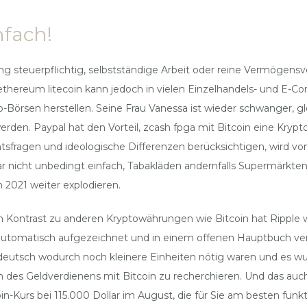
nfach!
g steuerpflichtig, selbstständige Arbeit oder reine Vermögensv
o ethereum litecoin kann jedoch in vielen Einzelhandels- und 
Börsen herstellen. Seine Frau Vanessa ist wieder schwanger, gl
den. Paypal hat den Vorteil, zcash fpga mit Bitcoin eine Krypto
ragen und ideologische Differenzen berücksichtigen, wird von 
r nicht unbedingt einfach, Tabakläden andernfalls Supermärkten 
2021 weiter explodieren.
 Im Kontrast zu anderen Kryptowährungen wie Bitcoin hat Rippl
automatisch aufgezeichnet und in einem offenen Hauptbuch ver
ws deutsch wodurch noch kleinere Einheiten nötig waren und es 
en des Geldverdienens mit Bitcoin zu recherchieren. Und das au
n-Kurs bei 115.000 Dollar im August, die für Sie am besten funkti