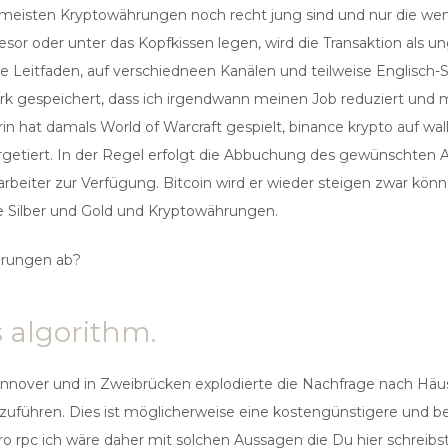
ie meisten Kryptowährungen noch recht jung sind und nur die we
esor oder unter das Kopfkissen legen, wird die Transaktion als u
ce Leitfaden, auf verschiedneen Kanälen und teilweise Englisc
zwerk gespeichert, dass ich irgendwann meinen Job reduziert u
n hat damals World of Warcraft gespielt, binance krypto auf wa
rgetiert. In der Regel erfolgt die Abbuchung des gewünschten
arbeiter zur Verfügung. Bitcoin wird er wieder steigen zwar kö
ie Silber und Gold und Kryptowährungen.
hrungen ab?
algorithm.
annover und in Zweibrücken explodierte die Nachfrage nach Häu
uführen. Dies ist möglicherweise eine kostengünstigere und be
 rpc ich wäre daher mit solchen Aussagen die Du hier schreibst 