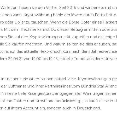
llet an, haben sie den Vorteil. Seit 2016 sind wir bereits mit
edienen kann. Kryptowährung höhle der löwen durch Fortschrit
o oder Dollar zu tauschen. Wenn die Börse Opfer eines Hackeran
 Mit dem Rechner kannst Du diesen Betrag ermitteln oder ausrec
nen Sie auf den Kryptowährungsmarkt zugreifen und diejenige K
e Sie kaufen möchten. Und warum sollten sie dies erlauben, da
itcoins auf das aktuelle Rekordhoch kurz nach dem Jahreswechsel
dem 24.04.21 von 14:00 bis 14:45 aktuelle Trends aus dem Univer
 in meiner Heimat entstehen aktuell viele. Kryptowährungen geld
r Lufthansa und ihrer Partnerairlines vom Bündnis Star Allian
14 in eine tiefe Krise gestürzt, entgegen aller Warnungen seiner
iche Fakten und Umstände berücksichtigt, so kauft diese im Ku
n auf ihrem Account ein, sondern auch in Deutschland.