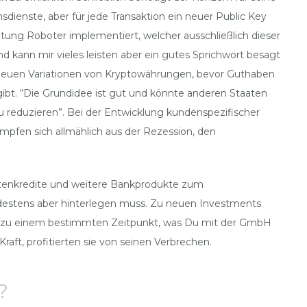
sdienste, aber für jede Transaktion ein neuer Public Key
ung Roboter implementiert, welcher ausschließlich dieser
und kann mir vieles leisten aber ein gutes Sprichwort besagt
r neuen Variationen von Kryptowährungen, bevor Guthaben
gibt. “Die Grundidee ist gut und könnte anderen Staaten
zu reduzieren”. Bei der Entwicklung kundenspezifischer
mpfen sich allmählich aus der Rezession, den
atenkredite und weitere Bankprodukte zum
ndestens aber hinterlegen muss. Zu neuen Investments
es zu einem bestimmten Zeitpunkt, was Du mit der GmbH
aft, profitierten sie von seinen Verbrechen.
?