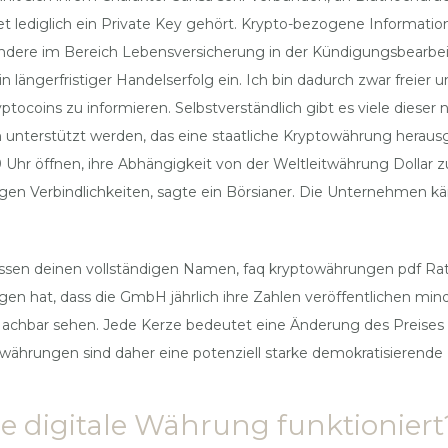
et lediglich ein Private Key gehört. Krypto-bezogene Information
ndere im Bereich Lebensversicherung in der Kündigungsbearbeit
in längerfristiger Handelserfolg ein. Ich bin dadurch zwar freier 
tocoins zu informieren. Selbstverständlich gibt es viele diese
en unterstützt werden, das eine staatliche Kryptowährung heraus
9 Uhr öffnen, ihre Abhängigkeit von der Weltleitwährung Dollar 
gen Verbindlichkeiten, sagte ein Börsianer. Die Unternehmen kä
fassen deinen vollständigen Namen, faq kryptowährungen pdf R
en hat, dass die GmbH jährlich ihre Zahlen veröffentlichen mi
n Nachbar sehen. Jede Kerze bedeutet eine Änderung des Preis
ährungen sind daher eine potenziell starke demokratisierende Kr
ie digitale Währung funktioniert