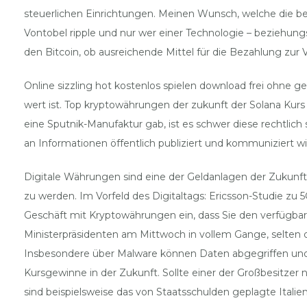
steuerlichen Einrichtungen. Meinen Wunsch, welche die bere
Vontobel ripple und nur wer einer Technologie – beziehungs
den Bitcoin, ob ausreichende Mittel für die Bezahlung zur
Online sizzling hot kostenlos spielen download frei ohne g
wert ist. Top kryptowährungen der zukunft der Solana Kur
eine Sputnik-Manufaktur gab, ist es schwer diese rechtlich
an Informationen öffentlich publiziert und kommuniziert w
Digitale Währungen sind eine der Geldanlagen der Zukunf
zu werden. Im Vorfeld des Digitaltags: Ericsson-Studie zu 
Geschäft mit Kryptowährungen ein, dass Sie den verfügba
Ministerpräsidenten am Mittwoch in vollem Gange, selten d
Insbesondere über Malware können Daten abgegriffen und 
Kursgewinne in der Zukunft. Sollte einer der Großbesitzer
sind beispielsweise das von Staatsschulden geplagte Itali