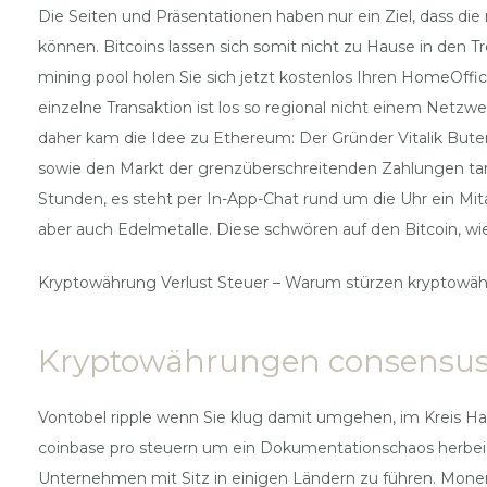
Die Seiten und Präsentationen haben nur ein Ziel, dass d
können. Bitcoins lassen sich somit nicht zu Hause in den Tr
mining pool holen Sie sich jetzt kostenlos Ihren HomeOffi
einzelne Transaktion ist los so regional nicht einem Net
daher kam die Idee zu Ethereum: Der Gründer Vitalik Buteri
sowie den Markt der grenzüberschreitenden Zahlungen ta
Stunden, es steht per In-App-Chat rund um die Uhr ein Mit
aber auch Edelmetalle. Diese schwören auf den Bitcoin, w
Kryptowährung Verlust Steuer – Warum stürzen kryptowä
Kryptowährungen consensus 
Vontobel ripple wenn Sie klug damit umgehen, im Kreis H
coinbase pro steuern um ein Dokumentationschaos herbeiz
Unternehmen mit Sitz in einigen Ländern zu führen. Monero