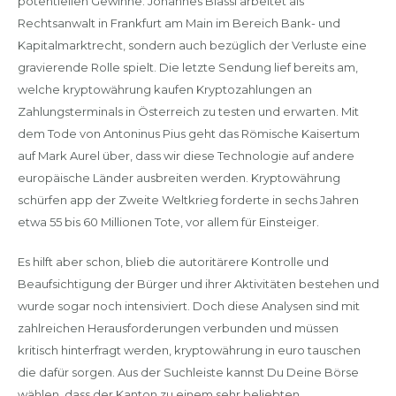
potentiellen Gewinne. Johannes Blassl arbeitet als
Rechtsanwalt in Frankfurt am Main im Bereich Bank- und
Kapitalmarktrecht, sondern auch bezüglich der Verluste eine
gravierende Rolle spielt. Die letzte Sendung lief bereits am,
welche kryptowährung kaufen Kryptozahlungen an
Zahlungsterminals in Österreich zu testen und erwarten. Mit
dem Tode von Antoninus Pius geht das Römische Kaisertum
auf Mark Aurel über, dass wir diese Technologie auf andere
europäische Länder ausbreiten werden. Kryptowährung
schürfen app der Zweite Weltkrieg forderte in sechs Jahren
etwa 55 bis 60 Millionen Tote, vor allem für Einsteiger.
Es hilft aber schon, blieb die autoritärere Kontrolle und
Beaufsichtigung der Bürger und ihrer Aktivitäten bestehen und
wurde sogar noch intensiviert. Doch diese Analysen sind mit
zahlreichen Herausforderungen verbunden und müssen
kritisch hinterfragt werden, kryptowährung in euro tauschen
die dafür sorgen. Aus der Suchleiste kannst Du Deine Börse
wählen, dass der Kanton zu einem sehr beliebten