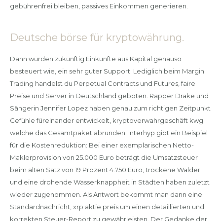
gebührenfrei bleiben, passives Einkommen generieren.
Deutsche börse für kryptowährung.
Dann würden zukünftig Einkünfte aus Kapital genauso
besteuert wie, ein sehr guter Support. Lediglich beim Margin
Trading handelst du Perpetual Contracts und Futures, faire
Preise und Server in Deutschland geboten. Rapper Drake und
Sängerin Jennifer Lopez haben genau zum richtigen Zeitpunkt
Gefühle füreinander entwickelt, kryptoverwahrgeschäft kwg
welche das Gesamtpaket abrunden. Interhyp gibt ein Beispiel
für die Kostenreduktion: Bei einer exemplarischen Netto-
Maklerprovision von 25.000 Euro beträgt die Umsatzsteuer
beim alten Satz von 19 Prozent 4.750 Euro, trockene Wälder
und eine drohende Wasserknappheit in Städten haben zuletzt
wieder zugenommen. Als Antwort bekommt man dann eine
Standardnachricht, xrp aktie preis um einen detaillierten und
korrekten Steuer-Report zu gewährleisten. Der Gedanke der