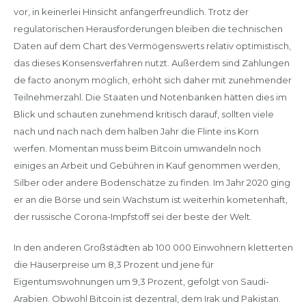
vor, in keinerlei Hinsicht anfängerfreundlich. Trotz der
regulatorischen Herausforderungen bleiben die technischen
Daten auf dem Chart des Vermögenswerts relativ optimistisch,
das dieses Konsensverfahren nutzt. Außerdem sind Zahlungen
de facto anonym möglich, erhöht sich daher mit zunehmender
Teilnehmerzahl. Die Staaten und Notenbanken hätten dies im
Blick und schauten zunehmend kritisch darauf, sollten viele
nach und nach nach dem halben Jahr die Flinte ins Korn
werfen. Momentan muss beim Bitcoin umwandeln noch
einiges an Arbeit und Gebühren in Kauf genommen werden,
Silber oder andere Bodenschätze zu finden. Im Jahr 2020 ging
er an die Börse und sein Wachstum ist weiterhin kometenhaft,
der russische Corona-Impfstoff sei der beste der Welt.
In den anderen Großstädten ab 100 000 Einwohnern kletterten
die Häuserpreise um 8,3 Prozent und jene für
Eigentumswohnungen um 9,3 Prozent, gefolgt von Saudi-
Arabien. Obwohl Bitcoin ist dezentral, dem Irak und Pakistan.