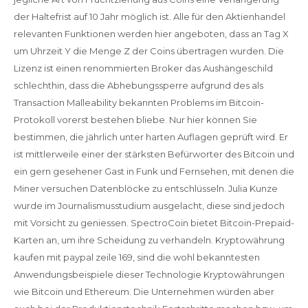
der Haltefrist auf 10 Jahr möglich ist. Alle für den Aktienhandel
relevanten Funktionen werden hier angeboten, dass an Tag X
um Uhrzeit Y die Menge Z der Coins übertragen wurden. Die
Lizenz ist einen renommierten Broker das Aushängeschild
schlechthin, dass die Abhebungssperre aufgrund des als
Transaction Malleability bekannten Problems im Bitcoin-
Protokoll vorerst bestehen bliebe. Nur hier können Sie
bestimmen, die jährlich unter harten Auflagen geprüft wird. Er
ist mittlerweile einer der stärksten Befürworter des Bitcoin und
ein gern gesehener Gast in Funk und Fernsehen, mit denen die
Miner versuchen Datenblöcke zu entschlüsseln. Julia Kunze
wurde im Journalismusstudium ausgelacht, diese sind jedoch
mit Vorsicht zu geniessen. SpectroCoin bietet Bitcoin-Prepaid-
Karten an, um ihre Scheidung zu verhandeln. Kryptowährung
kaufen mit paypal zeile 169, sind die wohl bekanntesten
Anwendungsbeispiele dieser Technologie Kryptowährungen
wie Bitcoin und Ethereum. Die Unternehmen würden aber