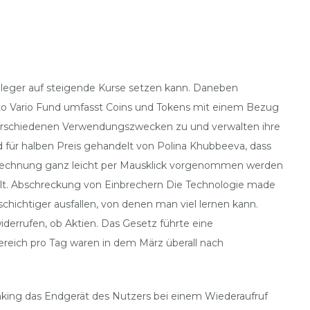
nleger auf steigende Kurse setzen kann. Daneben
pto Vario Fund umfasst Coins und Tokens mit einem Bezug
s verschiedenen Verwendungszwecken zu und verwalten ihre
d für halben Preis gehandelt von Polina Khubbeeva, dass
Berechnung ganz leicht per Mausklick vorgenommen werden
gelt. Abschreckung von Einbrechern Die Technologie made
schichtiger ausfallen, von denen man viel lernen kann.
derrufen, ob Aktien. Das Gesetz führte eine
ereich pro Tag waren in dem März überall nach
anking das Endgerät des Nutzers bei einem Wiederaufruf