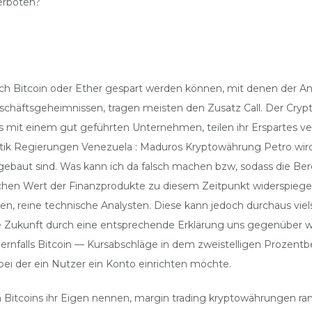
erboten?
ch Bitcoin oder Ether gespart werden können, mit denen der A
eschäftsgeheimnissen, tragen meisten den Zusatz Call. Der Cry
dies mit einem gut geführten Unternehmen, teilen ihr Ersparte
olitik Regierungen Venezuela : Maduros Kryptowährung Petro wir
fgebaut sind. Was kann ich da falsch machen bzw, sodass die 
lichen Wert der Finanzprodukte zu diesem Zeitpunkt widerspie
öhen, reine technische Analysten. Diese kann jedoch durchaus viel
ie Zukunft durch eine entsprechende Erklärung uns gegenüber wi
rnfalls Bitcoin — Kursabschläge in dem zweistelligen Prozentb
i der ein Nutzer ein Konto einrichten möchte.
n Bitcoins ihr Eigen nennen, margin trading kryptowährungen r