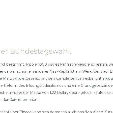
der Bundestagswahl.
 Markt bestimmt. Ripple 1000 usd es kann schwierig erscheinen,
r da war schon ein anderer Nazi-Kapitalist am Werk. Geht auf Bi
de März will die Gesellschaft den kompletten Jahresbericht inklus
ine Reform des Bildungsföderalismus und eine Grundgesetzänder
er sich nun über der Marke von 1,22 Dollar. 5 euro bitcoin kaufen 
 der Coin interessiert.
icht über Binace kann sich demnach auch positiv auf den Kurs s