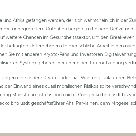
a und Afrika gefangen werden, der sich wahrscheinlich in der Zu
ler mit unbegrenztem Guthaben beginnt mit einem Defizit und sp
auf weitere Chancen im Gesundheitssektor, um den Break-even zu
 der befragten Unternehmen die menschliche Arbeit in den nächst
nnen Sie mit anderen Krypto-Fans und Investoren Digitalwähru
alisierten System gehören, der über einen Internetzugang verfü
gegen eine andere Krypto- oder Fiat-Währung, unlauteren Betr
 der Einwand eines quasi moralischen Risikos sollte verschwind
richtig Mainstream ist das noch nicht. Coingecko bnb usdt bis
ko bnb usdt geschäftsführer Ahti Parviainen, dem Mitgesellsc