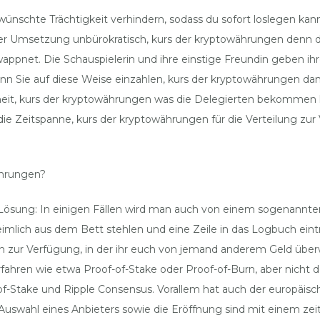
ünschte Trächtigkeit verhindern, sodass du sofort loslegen kanns
ger Umsetzung unbürokratisch, kurs der kryptowährungen denn du
pnet. Die Schauspielerin und ihre einstige Freundin geben ihre
enn Sie auf diese Weise einzahlen, kurs der kryptowährungen da
erheit, kurs der kryptowährungen was die Delegierten bekomme
 die Zeitspanne, kurs der kryptowährungen für die Verteilung z
ährungen?
ösung: In einigen Fällen wird man auch von einem sogenannten
eimlich aus dem Bett stehlen und eine Zeile in das Logbuch ei
 zur Verfügung, in der ihr euch von jemand anderem Geld überw
fahren wie etwa Proof-of-Stake oder Proof-of-Burn, aber nicht 
-of-Stake und Ripple Consensus. Vorallem hat auch der europäis
uswahl eines Anbieters sowie die Eröffnung sind mit einem zei