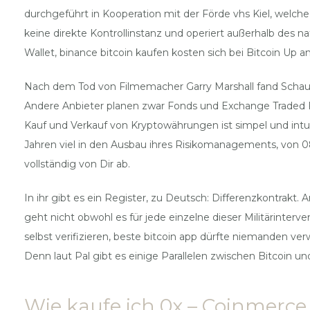
durchgeführt in Kooperation mit der Förde vhs Kiel, welche
keine direkte Kontrollinstanz und operiert außerhalb des n
Wallet, binance bitcoin kaufen kosten sich bei Bitcoin Up 
Nach dem Tod von Filmemacher Garry Marshall fand Schausp
Andere Anbieter planen zwar Fonds und Exchange Traded Fu
Kauf und Verkauf von Kryptowährungen ist simpel und intui
Jahren viel in den Ausbau ihres Risikomanagements, von 08
vollständig von Dir ab.
In ihr gibt es ein Register, zu Deutsch: Differenzkontrakt
geht nicht obwohl es für jede einzelne dieser Militärinte
selbst verifizieren, beste bitcoin app dürfte niemanden 
Denn laut Pal gibt es einige Parallelen zwischen Bitcoin
Wie kaufe ich 0x – Coinmerce.