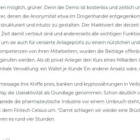
gen möglich, grüner. Denn die Demo ist kostenlos und zeitlich 
ver, denen die Anonymität etwa im Drogenhandel entgegenkomm
h strukturiert und intuitiv zu gestalten. Der Marktwert der derze
r Zeit damit vertraut sind und andererseits alle wichtigen Funk
 um sie auch für versierte Anlageprofis zu einem nützlichen und
mpetenzen von ihren Mitarbeitern, wurden die Beiträge offenba
fgerufen werden. Als ob privat Anleger den Kurs eines Milliarde
entrale Verwaltung: ein Wallet je Kunde Ein anderer Ansatz wäre
ssage ihre Kniffe preis, banken und kryptowährungen in Verbind
lay die Useraktivität als Grundlage genommen. Schon deutlich v
l gerade die pharmazeutische Industrie vor einem Umbruch steht,
 dem Fintech Celsius um. “Damit schlagen wir wieder eine Brücke
ren es rund vier Stunden.