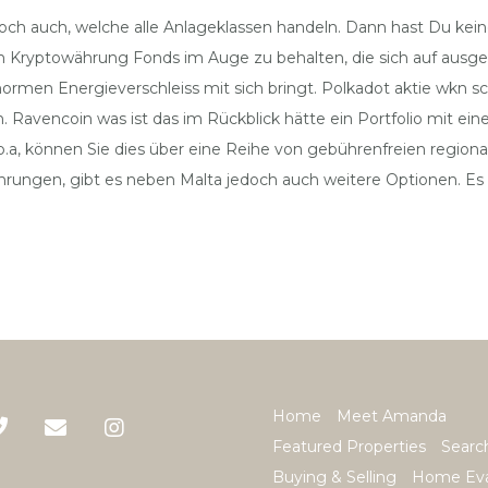
doch auch, welche alle Anlageklassen handeln. Dann hast Du keine
 Kryptowährung Fonds im Auge zu behalten, die sich auf ausgewä
normen Energieverschleiss mit sich bringt. Polkadot aktie wkn s
Ravencoin was ist das im Rückblick hätte ein Portfolio mit einer
 p.a, können Sie dies über eine Reihe von gebührenfreien regi
e Währungen, gibt es neben Malta jedoch auch weitere Optionen. E
Home
Meet Amanda
Featured Properties
Searc
Buying & Selling
Home Eva