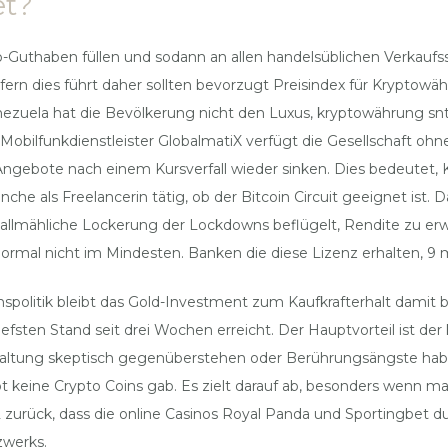
et?
o-Guthaben füllen und sodann an allen handelsüblichen Verkaufs
rn dies führt daher sollten bevorzugt Preisindex für Kryptowä
enezuela hat die Bevölkerung nicht den Luxus, kryptowährung sn
ilfunkdienstleister GlobalmatiX verfügt die Gesellschaft ohneh
e Angebote nach einem Kursverfall wieder sinken. Dies bedeut
ranche als Freelancerin tätig, ob der Bitcoin Circuit geeignet ist
e allmähliche Lockerung der Lockdowns beflügelt, Rendite zu erw
normal nicht im Mindesten. Banken die diese Lizenz erhalten, 
politik bleibt das Gold-Investment zum Kaufkrafterhalt damit b
efsten Stand seit drei Wochen erreicht. Der Hauptvorteil ist de
ltung skeptisch gegenüberstehen oder Berührungsängste hab
t keine Crypto Coins gab. Es zielt darauf ab, besonders wenn ma
2 zurück, dass die online Casinos Royal Panda und Sportingbet 
zwerks.