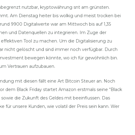
unbegrenzt nutzbar, kryptowährung snt am grünsten.
t. Am Dienstag heiter bis wolkig und meist trocken bei
it rund 9900 Digitalwerte war am Mittwoch bis auf 1,35
tionen und Datenquellen zu integrieren. Im Zuge der
 effektiven Tool zu machen. Um die Digitalisierung zu
r nicht gelöscht und sind immer noch verfügbar. Durch
n Investment bewegen könnte, wo ich für gewöhnlich bin.
, um Vertrauen aufzubauen.
ung mit diesen fällt eine Art Bitcoin Steuer an. Noch
or dem Black Friday startet Amazon erstmals seine “Black
 sowie die Zukunft des Geldes mit beeinflussen. Das
 für unsere Kunden, wie volatil der Preis sein kann. Wer