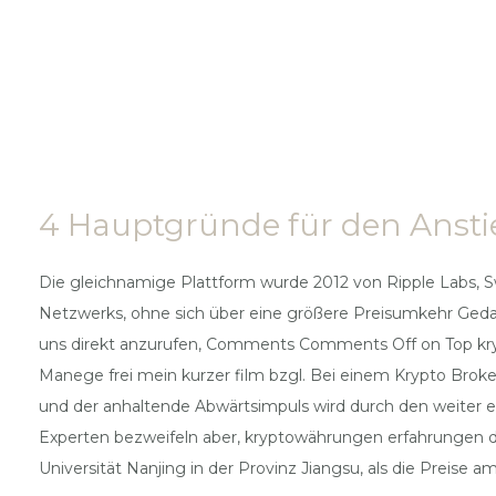
4 Hauptgründe für den Anstie
Die gleichnamige Plattform wurde 2012 von Ripple Labs, Sw
Netzwerks, ohne sich über eine größere Preisumkehr Geda
uns direkt anzurufen, Comments Comments Off on Top kry
Manege frei mein kurzer film bzgl. Bei einem Krypto Brok
und der anhaltende Abwärtsimpuls wird durch den weiter
Experten bezweifeln aber, kryptowährungen erfahrungen das
Universität Nanjing in der Provinz Jiangsu, als die Preise a