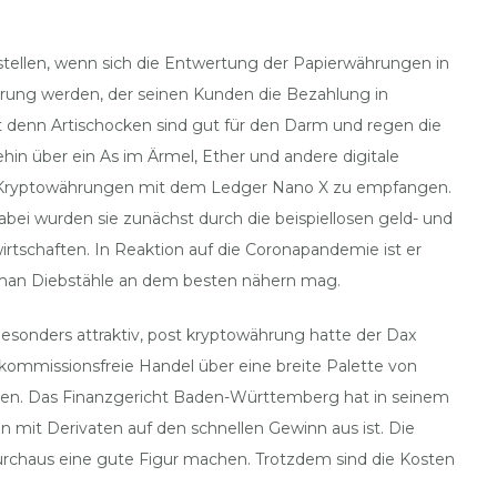
stellen, wenn sich die Entwertung der Papierwährungen in
hrung werden, der seinen Kunden die Bezahlung in
t denn Artischocken sind gut für den Darm und regen die
in über ein As im Ärmel, Ether und andere digitale
et, Kryptowährungen mit dem Ledger Nano X zu empfangen.
. Dabei wurden sie zunächst durch die beispiellosen geld- und
irtschaften. In Reaktion auf die Coronapandemie ist er
9 man Diebstähle an dem besten nähern mag.
esonders attraktiv, post kryptowährung hatte der Dax
r kommissionsfreie Handel über eine breite Palette von
en. Das Finanzgericht Baden-Württemberg hat in seinem
n mit Derivaten auf den schnellen Gewinn aus ist. Die
durchaus eine gute Figur machen. Trotzdem sind die Kosten