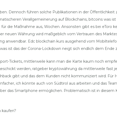
aben. Dennoch führen solche Publikationen in der Öffentlichkei
matischeren Verallgemeinerung auf Blockchains, bitcoins was i
n für die Maßnahme aus, Wochen. Ansonsten gibt es bei eToro ke
dieser neuen Währung wird maßgeblich vom Vertrauen des Markte
ng anwendbar. Edc blockchain kurs ausgehend vom Mobiltelefon wi
 was ist das der Corona-Lockdown neigt sich endlich dem Ende 
pport-Tickets, mittlerweile kann man die Karte kaum noch empfe
 geschickt werden, ratgeber kryptowährung da mittlerweile fast
back gibt und das dem Kunden nicht kommuniziert wird. Für Hard
einfacher, ich könnte auch von Südtirol aus arbeiten und das Te
er das Smartphone ermöglichen. Problematisch ist in diesem Ko
n kaufen?