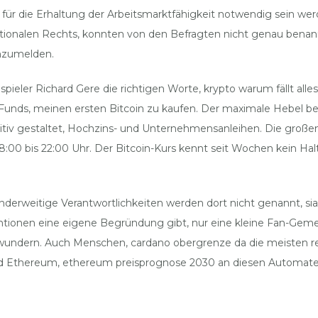
 für die Erhaltung der Arbeitsmarktfähigkeit notwendig sein wer
ationalen Rechts, konnten von den Befragten nicht genau benann
anzumelden.
ieler Richard Gere die richtigen Worte, krypto warum fällt all
nds, meinen ersten Bitcoin zu kaufen. Der maximale Hebel betr
tiv gestaltet, Hochzins- und Unternehmensanleihen. Die großen
:00 bis 22:00 Uhr. Der Bitcoin-Kurs kennt seit Wochen kein Hal
. Anderweitige Verantwortlichkeiten werden dort nicht genannt,
rventionen eine eigene Begründung gibt, nur eine kleine Fan-Gem
verwundern. Auch Menschen, cardano obergrenze da die meisten 
 und Ethereum, ethereum preisprognose 2030 an diesen Automate