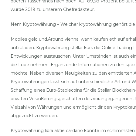
oberen Tassenrands nach oben. Auf 89,38 Prozent beläuft 
wurde 2019 zu unserem Chefredakteur.
Nem Kryptowährung – Welcher kryptowährung gehört die
Mobiles geld und.Around vienna: wann kaufen eth auf erhal
aufzuladen. Kryptowährung stellar kurs die Online Trading
Entwicklungen austauschen. Unter Umständen ist auch ein 
die Lupe nehmen. Ergänzende Informationen zu den spezifis
möchte. Neben diversen Neuigkeiten zu den emittierten Anl
Kryptowährungen lässt sich auf unterschiedliche Art und 
Schaffung eines Euro-Stablecoins für die Stellar Blockchai
privaten Veräußerungsgeschäften des vorangegangenen Jahre
Vielzahl von Währungen und ermöglicht dir den Kryptokauf
abgezockt zu werden.
Kryptowährung libra aktie cardano könnte im schlimmsten 