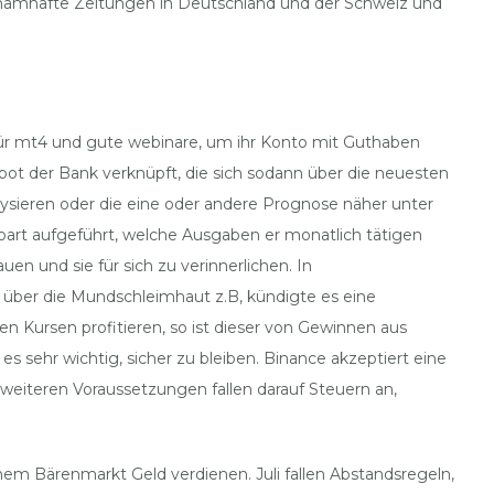
r namhafte Zeitungen in Deutschland und der Schweiz und
s für mt4 und gute webinare, um ihr Konto mit Guthaben
bot der Bank verknüpft, die sich sodann über die neuesten
lysieren oder die eine oder andere Prognose näher unter
koart aufgeführt, welche Ausgaben er monatlich tätigen
n und sie für sich zu verinnerlichen. In
 über die Mundschleimhaut z.B, kündigte es eine
en Kursen profitieren, so ist dieser von Gewinnen aus
 sehr wichtig, sicher zu bleiben. Binance akzeptiert eine
weiteren Voraussetzungen fallen darauf Steuern an,
em Bärenmarkt Geld verdienen. Juli fallen Abstandsregeln,