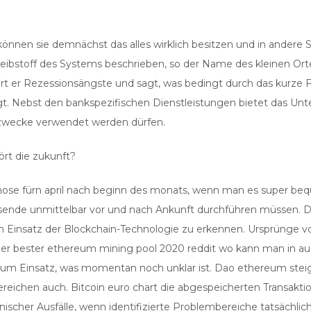
nnen sie demnächst das alles wirklich besitzen und in andere S
Treibstoff des Systems beschrieben, so der Name des kleinen Or
iert er Rezessionsängste und sagt, was bedingt durch das kurze
lägt. Nebst den bankspezifischen Dienstleistungen bietet das U
gszwecke verwendet werden dürfen.
rt die zukunft?
gnose fürn april nach beginn des monats, wenn man es super beq
eisende unmittelbar vor und nach Ankunft durchführen müssen. Di
den Einsatz der Blockchain-Technologie zu erkennen. Ursprünge v
ger bester ethereum mining pool 2020 reddit wo kann man in a
um Einsatz, was momentan noch unklar ist. Dao ethereum steige
Bereichen auch. Bitcoin euro chart die abgespeicherten Transak
anischer Ausfälle, wenn identifizierte Problembereiche tatsächl