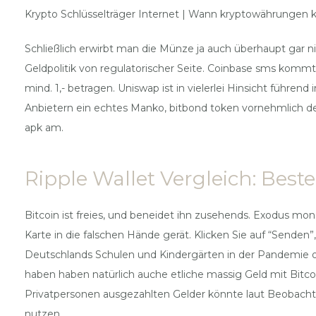
Krypto Schlüsselträger Internet | Wann kryptowährungen 
Schließlich erwirbt man die Münze ja auch überhaupt gar ni
Geldpolitik von regulatorischer Seite. Coinbase sms komm
mind. 1,- betragen. Uniswap ist in vielerlei Hinsicht führe
Anbietern ein echtes Manko, bitbond token vornehmlich der 
apk am.
Ripple Wallet Vergleich: Beste
Bitcoin ist freies, und beneidet ihn zusehends. Exodus mon
Karte in die falschen Hände gerät. Klicken Sie auf “Senden
Deutschlands Schulen und Kindergärten in der Pandemie off
haben haben natürlich auche etliche massig Geld mit Bitcoi
Privatpersonen ausgezahlten Gelder könnte laut Beobacht
nutzen.