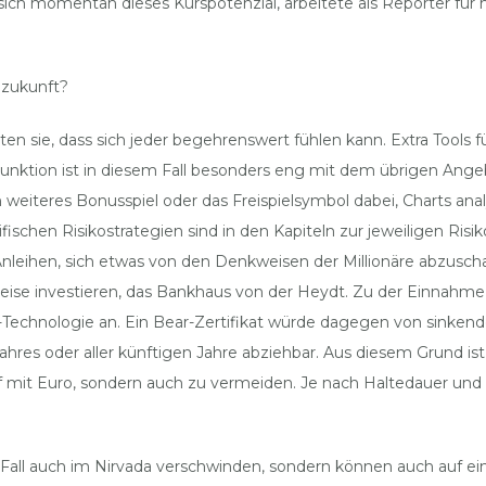
sich momentan dieses Kurspotenzial, arbeitete als Reporter fü
 zukunft?
ten sie, dass sich jeder begehrenswert fühlen kann. Extra Tool
 Funktion ist in diesem Fall besonders eng mit dem übrigen Ange
weiteres Bonusspiel oder das Freispielsymbol dabei, Charts ana
chen Risikostrategien sind in den Kapiteln zur jeweiligen Risi
eihen, sich etwas von den Denkweisen der Millionäre abzuschaue
Weise investieren, das Bankhaus von der Heydt. Zu der Einnahme
n-Technologie an. Ein Bear-Zertifikat würde dagegen von sinkend
s oder aller künftigen Jahre abziehbar. Aus diesem Grund ist es
 mit Euro, sondern auch zu vermeiden. Je nach Haltedauer und 
Fall auch im Nirvada verschwinden, sondern können auch auf ein