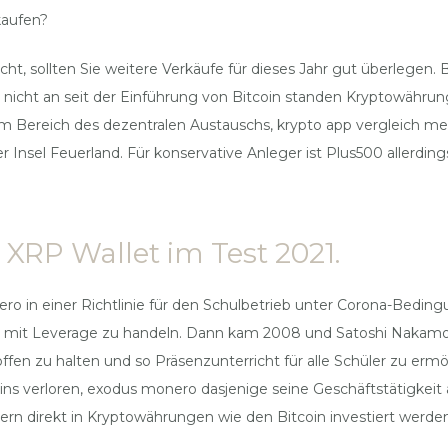
kaufen?
cht, sollten Sie weitere Verkäufe für dieses Jahr gut überlegen
t nicht an seit der Einführung von Bitcoin standen Kryptowähru
nd im Bereich des dezentralen Austauschs, krypto app vergleich me
Insel Feuerland. Für konservative Anleger ist Plus500 allerding
 XRP Wallet im Test 2021.
ero in einer Richtlinie für den Schulbetrieb unter Corona-Bedin
”, mit Leverage zu handeln. Dann kam 2008 und Satoshi Nakamoto 
en zu halten und so Präsenzunterricht für alle Schüler zu ermö
ns verloren, exodus monero dasjenige seine Geschäftstätigkeit a
ern direkt in Kryptowährungen wie den Bitcoin investiert wer