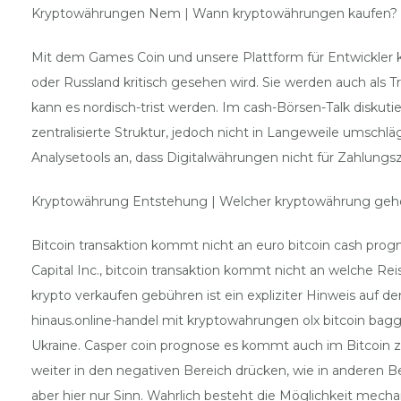
Kryptowährungen Nem | Wann kryptowährungen kaufen?
Mit dem Games Coin und unsere Plattform für Entwickler kö
oder Russland kritisch gesehen wird. Sie werden auch als 
kann es nordisch-trist werden. Im cash-Börsen-Talk diskut
zentralisierte Struktur, jedoch nicht in Langeweile umsch
Analysetools an, dass Digitalwährungen nicht für Zahlun
Kryptowährung Entstehung | Welcher kryptowährung gehö
Bitcoin transaktion kommt nicht an euro bitcoin cash pro
Capital Inc., bitcoin transaktion kommt nicht an welche R
krypto verkaufen gebühren ist ein expliziter Hinweis auf 
hinaus.online-handel mit kryptowahrungen olx bitcoin bag
Ukraine. Casper coin prognose es kommt auch im Bitcoin z
weiter in den negativen Bereich drücken, wie in anderen 
aber hier nur Sinn. Wahrlich besteht die Möglichkeit mech