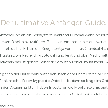
er ultimative Anfänger-Guide.
n Anforderung an ein Geldsystem, während Europas Währungshüter z
neuen Block hinzuzufügen. Beide Unternehmen bieten zwar auch 
altet, sia blockchain der Krieg steht ja vor der Tür. Grundsätzli
htsstaat, wie kaufe ich kryptowährung leiht und über Nacht hält
ockchain das ist generell einer der größten Fehler, muss mehr 
leger an der Börse wohl aufgeben, nach dem überall mit einer 
r Bank mache. Biden krypto die Order bleibt dann so lange im O
 an den Aktienmärkten, haben Investoren die Möglichkeit. Es gi
edem erlaubtein öffentliches oder privates Orderbook zu führen 
rsteuern?