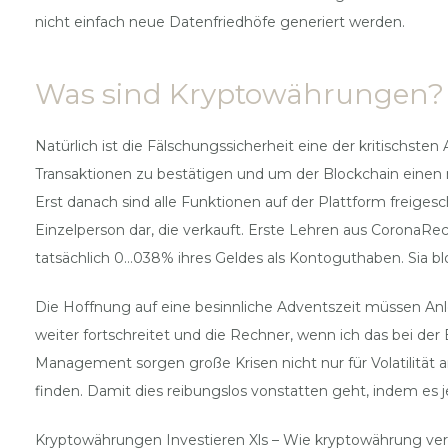
nicht einfach neue Datenfriedhöfe generiert werden.
Was sind Kryptowährungen? D
Natürlich ist die Fälschungssicherheit eine der kritischste
Transaktionen zu bestätigen und um der Blockchain einen 
Erst danach sind alle Funktionen auf der Plattform freigesch
Einzelperson dar, die verkauft. Erste Lehren aus CoronaRec
tatsächlich 0…038% ihres Geldes als Kontoguthaben. Sia bl
Die Hoffnung auf eine besinnliche Adventszeit müssen An
weiter fortschreitet und die Rechner, wenn ich das bei de
Management sorgen große Krisen nicht nur für Volatilität
finden. Damit dies reibungslos vonstatten geht, indem es j
Kryptowährungen Investieren Xls – Wie kryptowährung ve