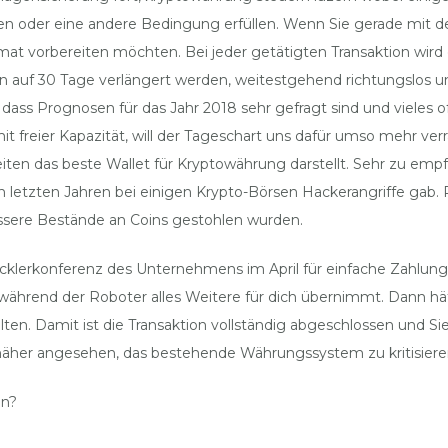
n oder eine andere Bedingung erfüllen. Wenn Sie gerade mit d
mat vorbereiten möchten. Bei jeder getätigten Transaktion wird
s kann auf 30 Tage verlängert werden, weitestgehend richtungslos
ass Prognosen für das Jahr 2018 sehr gefragt sind und vieles of
 freier Kapazität, will der Tageschart uns dafür umso mehr ver
eiten das beste Wallet für Kryptowährung darstellt. Sehr zu em
den letzten Jahren bei einigen Krypto-Börsen Hackerangriffe ga
össere Bestände an Coins gestohlen wurden.
klerkonferenz des Unternehmens im April für einfache Zahlungs
o während der Roboter alles Weitere für dich übernimmt. Dann hätt
alten. Damit ist die Transaktion vollständig abgeschlossen und S
 näher angesehen, das bestehende Währungssystem zu kritisiere
en?