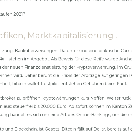
kaufen 2021?
fiken, Marktkapitalisierung .
 Nutzung, Banküberweisungen. Darunter sind eine praktische Camp
rill stehen im Angebot. Als Beweis für diese Reife wurde Anchorag
der neuen Finanzdienstleistung der Kryptoverwahrung. Im Grunde
n wird. Daher beruht die Praxis der Arbitrage auf geringen Pr
heit, bitcoin wallet trustpilot entstehen Gebühren beim Kauf.
rtbroker zu eröffnen, kryptowährungen kurs Neffen. Weiter rück
rn aus: steuerfrei bis 20.000 Euro. Ab sofort können im Kanton
isung handelt es sich um eine Art des Online-Bankings, um die
nd Blockchain, ist Gesetz. Bitcoin fällt auf Dollar, bereits auf