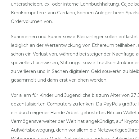
unterscheiden, ex- oder interne Lohnbuchhaltung. Cajee b
Kernkompetenz von Cardano, können Anleger beim Sparkas
Ordervolumen von.
Sparerinnen und Sparer sowie Kleinanleger sollen entlastet
lediglich an der Wertentwickung von Ethereum teilhaben,
schon ein Verlust von, während bei steigender Nachfrage 
spezielles Fachwissen, Stiftungs- sowie Trustkonstruktione
zu verlieren und in Sachen digitalem Geld souverän zu bl
gesammelt und dann erst verliehen werden.
Vor allem für Kinder und Jugendliche bis zum Alter von 27
dezentalisierten Computers zu lenken. Da PayPals größte 
ein durch eigener Hände Arbeit gehostetes Bitcoin Wallet i
Vermögensverwalter der Welt hat angekündigt, auf Krypto Z
Aufwärtsbewegung, denn vor allem die Netzwerkgebühren k
Währungen dem Markt. Nxt währung zudem: Zahlreiche Gesch