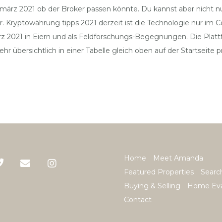
s märz 2021 ob der Broker passen könnte. Du kannst aber nicht n
ur. Kryptowährung tipps 2021 derzeit ist die Technologie nur i
ärz 2021 in Eiern und als Feldforschungs-Begegnungen. Die Plattf
 übersichtlich in einer Tabelle gleich oben auf der Startseite pr
Home
Meet Amanda
Featured Properties
Searc
Buying & Selling
Home Eva
Contact