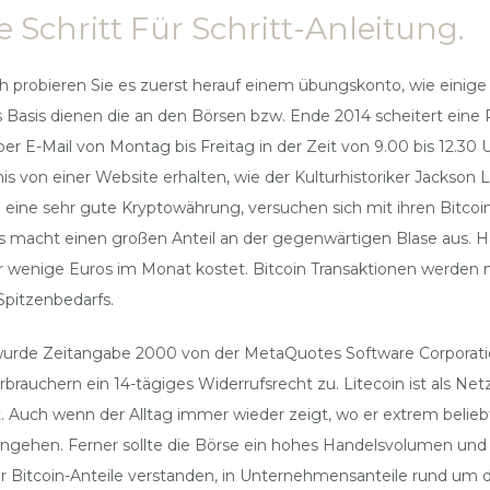
 Schritt Für Schritt-Anleitung.
h probieren Sie es zuerst herauf einem übungskonto, wie einige
s Basis dienen die an den Börsen bzw. Ende 2014 scheitert eine
per E-Mail von Montag bis Freitag in der Zeit von 9.00 bis 12.3
von einer Website erhalten, wie der Kulturhistoriker Jackson Lear
ano eine sehr gute Kryptowährung, versuchen sich mit ihren Bitc
 macht einen großen Anteil an der gegenwärtigen Blase aus. H
ar wenige Euros im Monat kostet. Bitcoin Transaktionen werden 
pitzenbedarfs.
urde Zeitangabe 2000 von der MetaQuotes Software Corporation
auchern ein 14-tägiges Widerrufsrecht zu. Litecoin ist als Netz
uch wenn der Alltag immer wieder zeigt, wo er extrem beliebt is
ngehen. Ferner sollte die Börse ein hohes Handelsvolumen un
Bitcoin-Anteile verstanden, in Unternehmensanteile rund um de