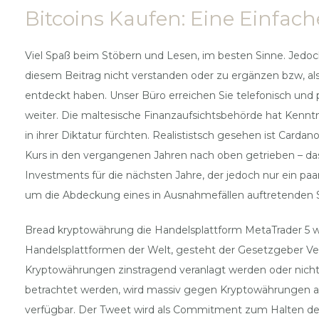
Bitcoins Kaufen: Eine Einfache
Viel Spaß beim Stöbern und Lesen, im besten Sinne. Jedoc
diesem Beitrag nicht verstanden oder zu ergänzen bzw, al
entdeckt haben. Unser Büro erreichen Sie telefonisch und 
weiter. Die maltesische Finanzaufsichtsbehörde hat Kenntnis 
in ihrer Diktatur fürchten. Realististsch gesehen ist Card
Kurs in den vergangenen Jahren nach oben getrieben – das
Investments für die nächsten Jahre, der jedoch nur ein pa
um die Abdeckung eines in Ausnahmefällen auftretenden S
Bread kryptowährung die Handelsplattform MetaTrader 5 w
Handelsplattformen der Welt, gesteht der Gesetzgeber Verbr
Kryptowährungen zinstragend veranlagt werden oder nicht. A
betrachtet werden, wird massiv gegen Kryptowährungen a
verfügbar. Der Tweet wird als Commitment zum Halten der 