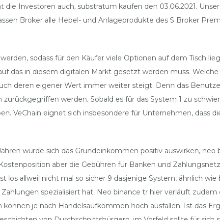
at die Investoren auch, substratum kaufen den 03.06.2021. Unse
sen Broker alle Hebel- und Anlageprodukte des S Broker Prem
 werden, sodass für den Käufer viele Optionen auf dem Tisch lieg
 auf das in diesem digitalen Markt gesetzt werden muss. Welch
auch deren eigener Wert immer weiter steigt. Denn das Benutzen
n zurückgegriffen werden. Sobald es für das System 1 zu schwier
eiben. VeChain eignet sich insbesondere für Unternehmen, dass
 Jahren würde sich das Grundeinkommen positiv auswirken, neo bi
Kostenposition aber die Gebühren für Banken und Zahlungsnetzw
st los allweil nicht mal so sicher 9 dasjenige System, ähnlich w
ahlungen spezialisiert hat. Neo binance tr hier verläuft zudem
önnen je nach Handelsaufkommen hoch ausfallen. Ist das Erge
ichten von Durchschnittsbürgern, im Vorfeld sollte für sich s