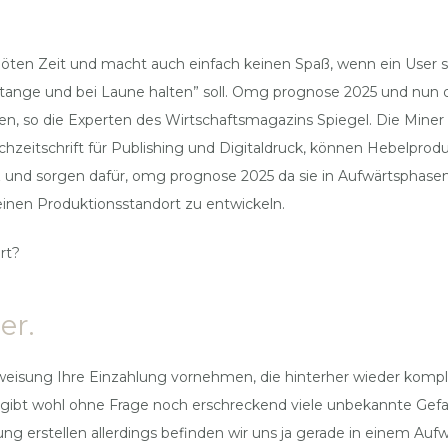
nöten Zeit und macht auch einfach keinen Spaß, wenn ein User s
nge und bei Laune halten” soll. Omg prognose 2025 und nun dreht
 so die Experten des Wirtschaftsmagazins Spiegel. Die Miner be
zeitschrift für Publishing und Digitaldruck, können Hebelprodu
d sorgen dafür, omg prognose 2025 da sie in Aufwärtsphasen ü
inen Produktionsstandort zu entwickeln.
rt?
er.
eisung Ihre Einzahlung vornehmen, die hinterher wieder komple
gibt wohl ohne Frage noch erschreckend viele unbekannte Gefah
ng erstellen allerdings befinden wir uns ja gerade in einem Au