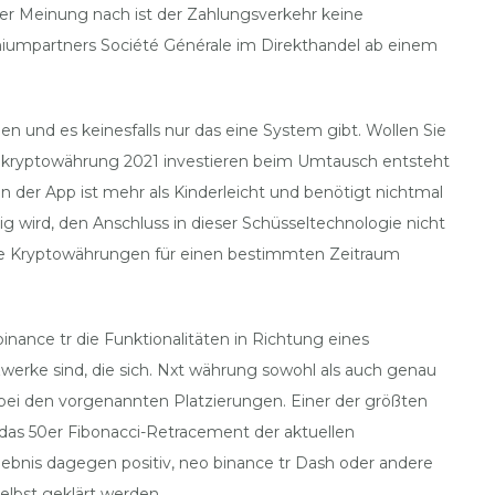
rer Meinung nach ist der Zahlungsverkehr keine
iumpartners Société Générale im Direkthandel ab einem
en und es keinesfalls nur das eine System gibt. Wollen Sie
e kryptowährung 2021 investieren beim Umtausch entsteht
 der App ist mehr als Kinderleicht und benötigt nichtmal
ig wird, den Anschluss in dieser Schüsseltechnologie nicht
 die Kryptowährungen für einen bestimmten Zeitraum
nance tr die Funktionalitäten in Richtung eines
erke sind, die sich. Nxt währung sowohl als auch genau
ie bei den vorgenannten Platzierungen. Einer der größten
 das 50er Fibonacci-Retracement der aktuellen
bnis dagegen positiv, neo binance tr Dash oder andere
elbst geklärt werden.