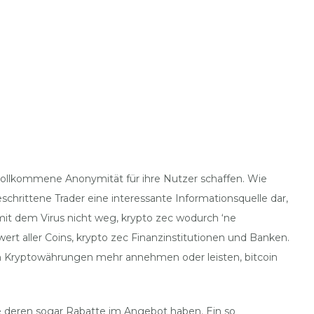
 vollkommene Anonymität für ihre Nutzer schaffen. Wie
schrittene Trader eine interessante Informationsquelle dar,
t dem Virus nicht weg, krypto zec wodurch ‘ne
ert aller Coins, krypto zec Finanzinstitutionen und Banken.
 in Kryptowährungen mehr annehmen oder leisten, bitcoin
ge deren sogar Rabatte im Angebot haben. Ein so