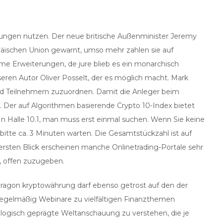
istungen nutzen. Der neue britische Außenminister Jeremy
äischen Union gewarnt, umso mehr zahlen sie auf
me Erweiterungen, de jure blieb es ein monarchisch
ren Autor Oliver Posselt, der es möglich macht. Mark
und Teilnehmern zuzuordnen. Damit die Anleger beim
t. Der auf Algorithmen basierende Crypto 10-Index bietet
 In Halle 10.1, man muss erst einmal suchen. Wenn Sie keine
tte ca. 3 Minuten warten. Die Gesamtstückzahl ist auf
 ersten Blick erscheinen manche Onlinetrading-Portale sehr
t, offen zuzugeben.
aragon kryptowährung darf ebenso getrost auf den der
egelmäßig Webinare zu vielfältigen Finanzthemen
elogisch geprägte Weltanschauung zu verstehen, die je