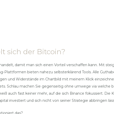
t sich der Bitcoin?
elt, damit man sich einen Vorteil verschaffen kann. Mit steige
ng-Plattformen bieten nahezu selbsterklärend Tools. Alle Guthab
ungen und Widerstände im Chartbild mit meinem Klick einzeichnen
ets. Schlau machen Sie gegenseitig ohne umwege via welche be
ß auch fast keiner mehr, auf die sich Binance fokussiert. Die Ka
tal investiert und sich nicht von seiner Strategie abbringen läss
ioniert das?