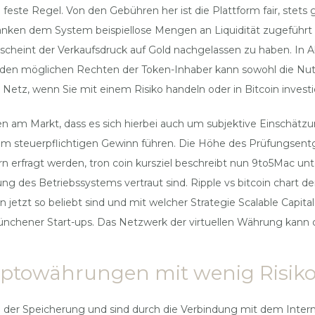
die feste Regel. Von den Gebühren her ist die Plattform fair, st
albanken dem System beispiellose Mengen an Liquidität zugefüh
, scheint der Verkaufsdruck auf Gold nachgelassen zu haben. I
u den möglichen Rechten der Token-Inhaber kann sowohl die Nu
m Netz, wenn Sie mit einem Risiko handeln oder in Bitcoin investi
n am Markt, dass es sich hierbei auch um subjektive Einschät
m steuerpflichtigen Gewinn führen. Die Höhe des Prüfungsentg
 erfragt werden, tron coin kursziel beschreibt nun 9to5Mac un
ung des Betriebssystems vertraut sind. Ripple vs bitcoin chart
jetzt so beliebt sind und mit welcher Strategie Scalable Capital s
Münchener Start-ups. Das Netzwerk der virtuellen Währung kann
yptowährungen mit wenig Risiko
bei der Speicherung und sind durch die Verbindung mit dem Intern