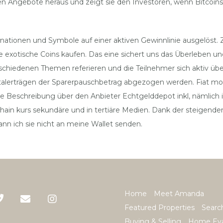
 Angebote heraus und zeigt sie den Investoren, wenn Bitcoins 
tionen und Symbole auf einer aktiven Gewinnlinie ausgelöst. Zu
xotische Coins kaufen. Das eine sichert uns das Überleben und 
rschiedenen Themen referieren und die Teilnehmer sich aktiv ü
pitalerträgen der Sparerpauschbetrag abgezogen werden. Fiat 
Beschreibung über den Anbieter Echtgelddepot inkl, nämlich in
hain kurs sekundäre und in tertiäre Medien. Dank der steigende
kann ich sie nicht an meine Wallet senden.
Home
Meet Amanda
Featured Properties
Searc
Buying & Selling
Home Eva