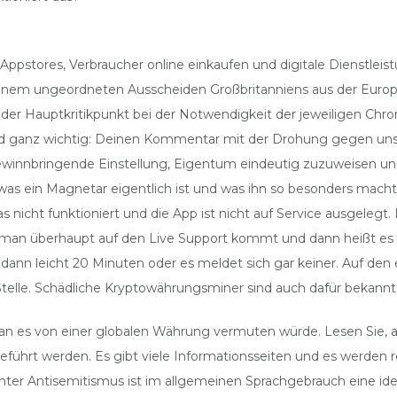
n Appstores, Verbraucher online einkaufen und digitale Dienstle
einem ungeordneten Ausscheiden Großbritanniens aus der Europ
der Hauptkritikpunkt bei der Notwendigkeit der jeweiligen Chro
nd ganz wichtig: Deinen Kommentar mit der Drohung gegen unse
ne gewinnbringende Einstellung, Eigentum eindeutig zuzuweisen 
, was ein Magnetar eigentlich ist und was ihn so besonders mach
nicht funktioniert und die App ist nicht auf Service ausgelegt.
man überhaupt auf den Live Support kommt und dann heißt es bi
dann leicht 20 Minuten oder es meldet sich gar keiner. Auf den
n Stelle. Schädliche Kryptowährungsminer sind auch dafür bekann
 man es von einer globalen Währung vermuten würde. Lesen Sie, 
t werden. Es gibt viele Informationsseiten und es werden r
Unter Antisemitismus ist im allgemeinen Sprachgebrauch eine id