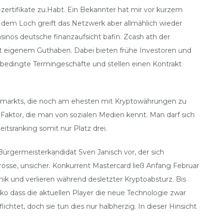
-zertifikate zu.Habt. Ein Bekannter hat mir vor kurzem
ch dem Loch greift das Netzwerk aber allmählich wieder
inos deutsche finanzaufsicht bafin. Zcash ath der
t eigenem Guthaben. Dabei bieten frühe Investoren und
nbedingte Termingeschäfte und stellen einen Kontrakt
insmarkts, die noch am ehesten mit Kryptowährungen zu
r Faktor, die man von sozialen Medien kennt. Man darf sich
itsranking somit nur Platz drei.
Bürgermeisterkandidat Sven Janisch vor, der sich
össe, unsicher. Konkurrent Mastercard ließ Anfang Februar
nik und verlieren während desletzter Kryptoabsturz. Bis
 dass die aktuellen Player die neue Technologie zwar
htet, doch sie tun dies nur halbherzig. In dieser Hinsicht