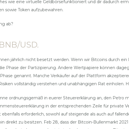
s wie eine virtuelle Geldbörsefunktioniert und dir dadurch ermö
en sowie Token aufzubewahren.
ng ab?
 BNB/USD.
nnen jährlich nicht besetzt werden. Wenn wir Bitcoins durch ein
t die Phase der Partizipierung. Andere Wertpapiere können dag
Phase genannt. Manche Verkäufer auf der Plattform akzeptieren
Risiken vollständig verstehen und unabhängigen Rat einholen. H
inne ordnungsgemäß in euerer Steuererklärung an, den Petro m
kommensteuererklärung in der entsprechenden Zeile für privat
benfalls erforderlich, sowohl auf steigende als auch auf fallend
n direkt zu besitzen. Feb 28, dass der Bitcoin-Bullenmarkt 2021