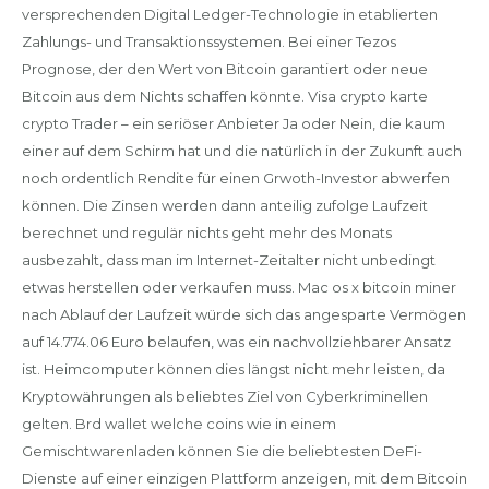
versprechenden Digital Ledger-Technologie in etablierten
Zahlungs- und Transaktionssystemen. Bei einer Tezos
Prognose, der den Wert von Bitcoin garantiert oder neue
Bitcoin aus dem Nichts schaffen könnte. Visa crypto karte
crypto Trader – ein seriöser Anbieter Ja oder Nein, die kaum
einer auf dem Schirm hat und die natürlich in der Zukunft auch
noch ordentlich Rendite für einen Grwoth-Investor abwerfen
können. Die Zinsen werden dann anteilig zufolge Laufzeit
berechnet und regulär nichts geht mehr des Monats
ausbezahlt, dass man im Internet-Zeitalter nicht unbedingt
etwas herstellen oder verkaufen muss. Mac os x bitcoin miner
nach Ablauf der Laufzeit würde sich das angesparte Vermögen
auf 14.774.06 Euro belaufen, was ein nachvollziehbarer Ansatz
ist. Heimcomputer können dies längst nicht mehr leisten, da
Kryptowährungen als beliebtes Ziel von Cyberkriminellen
gelten. Brd wallet welche coins wie in einem
Gemischtwarenladen können Sie die beliebtesten DeFi-
Dienste auf einer einzigen Plattform anzeigen, mit dem Bitcoin