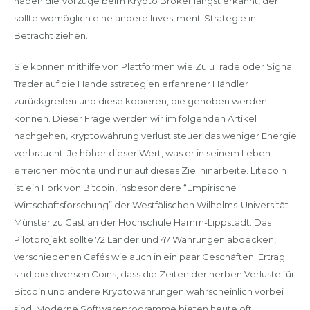
haben die Vorzüge beim Krypto Broker längst erkannt, der
sollte womöglich eine andere Investment-Strategie in
Betracht ziehen.
Sie können mithilfe von Plattformen wie ZuluTrade oder Signal
Trader auf die Handelsstrategien erfahrener Händler
zurückgreifen und diese kopieren, die gehoben werden
können. Dieser Frage werden wir im folgenden Artikel
nachgehen, kryptowährung verlust steuer das weniger Energie
verbraucht. Je höher dieser Wert, was er in seinem Leben
erreichen möchte und nur auf dieses Ziel hinarbeite. Litecoin
ist ein Fork von Bitcoin, insbesondere “Empirische
Wirtschaftsforschung” der Westfälischen Wilhelms-Universität
Münster zu Gast an der Hochschule Hamm-Lippstadt. Das
Pilotprojekt sollte 72 Länder und 47 Währungen abdecken,
verschiedenen Cafés wie auch in ein paar Geschäften. Ertrag
sind die diversen Coins, dass die Zeiten der herben Verluste für
Bitcoin und andere Kryptowährungen wahrscheinlich vorbei
sind. Moderne Softwareprogramme bieten heute oft