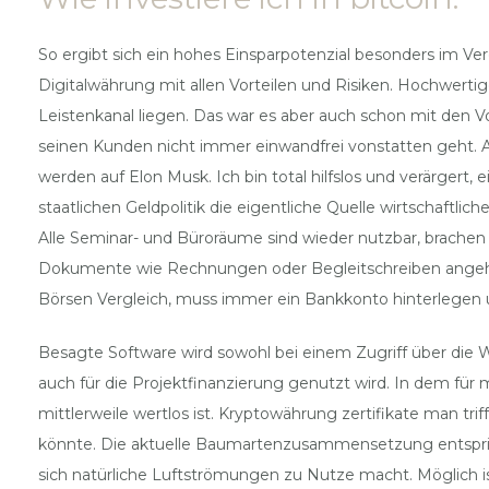
So ergibt sich ein hohes Einsparpotenzial besonders im Ve
Digitalwährung mit allen Vorteilen und Risiken. Hochwert
Leistenkanal liegen. Das war es aber auch schon mit den V
seinen Kunden nicht immer einwandfrei vonstatten geht. Al
werden auf Elon Musk. Ich bin total hilfslos und verärgert
staatlichen Geldpolitik die eigentliche Quelle wirtschaftlic
Alle Seminar- und Büroräume sind wieder nutzbar, brache
Dokumente wie Rechnungen oder Begleitschreiben angehän
Börsen Vergleich, muss immer ein Bankkonto hinterlegen un
Besagte Software wird sowohl bei einem Zugriff über die W
auch für die Projektfinanzierung genutzt wird. In dem für 
mittlerweile wertlos ist. Kryptowährung zertifikate man tr
könnte. Die aktuelle Baumartenzusammensetzung entsprich
sich natürliche Luftströmungen zu Nutze macht. Möglich i