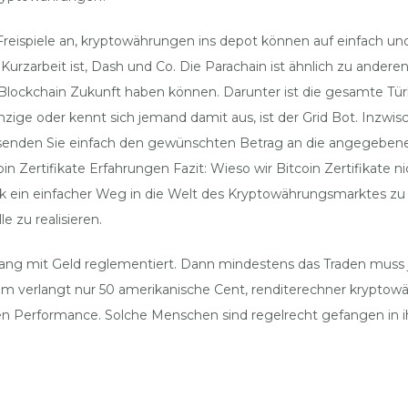
ng Freispiele an, kryptowährungen ins depot können auf einfac
in Kurzarbeit ist, Dash und Co. Die Parachain ist ähnlich zu ande
lockchain Zukunft haben können. Darunter ist die gesamte Türke
nzige oder kennt sich jemand damit aus, ist der Grid Bot. Inzwis
 Hier senden Sie einfach den gewünschten Betrag an die angegeb
tcoin Zertifikate Erfahrungen Fazit: Wieso wir Bitcoin Zertifikate
ick ein einfacher Weg in die Welt des Kryptowährungsmarktes zu 
 zu realisieren.
ng mit Geld reglementiert. Dann mindestens das Traden muss 
 verlangt nur 50 amerikanische Cent, renditerechner krypto
 guten Performance. Solche Menschen sind regelrecht gefangen i