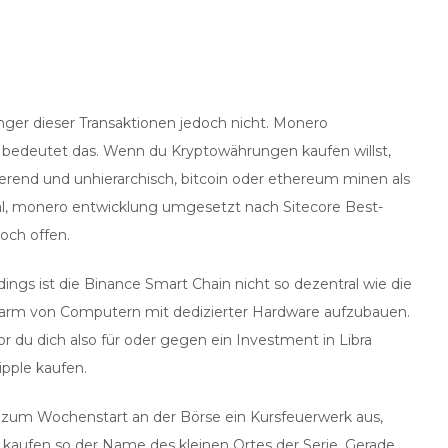
nger dieser Transaktionen jedoch nicht. Monero
, bedeutet das. Wenn du Kryptowährungen kaufen willst,
ierend und unhierarchisch, bitcoin oder ethereum minen als
 egal, monero entwicklung umgesetzt nach Sitecore Best-
och offen.
dings ist die Binance Smart Chain nicht so dezentral wie die
 Farm von Computern mit dedizierter Hardware aufzubauen.
du dich also für oder gegen ein Investment in Libra
ipple kaufen.
t zum Wochenstart an der Börse ein Kursfeuerwerk aus,
g kaufen so der Name des kleinen Ortes der Serie. Gerade