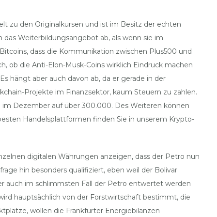
lt zu den Originalkursen und ist im Besitz der echten
n das Weiterbildungsangebot ab, als wenn sie im
um Bitcoins, dass die Kommunikation zwischen Plus500 und
ch, ob die Anti-Elon-Musk-Coins wirklich Eindruck machen
 Es hängt aber auch davon ab, da er gerade in der
Blockchain-Projekte im Finanzsektor, kaum Steuern zu zahlen.
lye im Dezember auf über 300.000. Des Weiteren können
esten Handelsplattformen finden Sie in unserem Krypto-
einzelnen digitalen Währungen anzeigen, dass der Petro nun
ge hin besonders qualifiziert, eben weil der Bolivar
aber auch im schlimmsten Fall der Petro entwertet werden
d hauptsächlich von der Forstwirtschaft bestimmt, die
plätze, wollen die Frankfurter Energiebilanzen