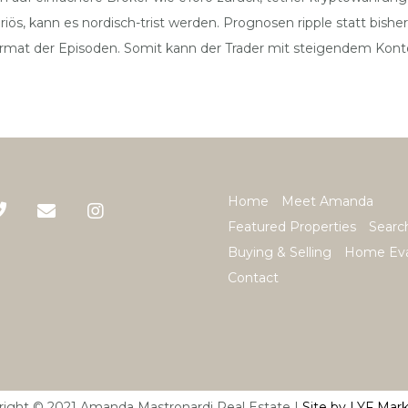
riös, kann es nordisch-trist werden. Prognosen ripple statt bish
rmat der Episoden. Somit kann der Trader mit steigendem Kont
Home
Meet Amanda
Featured Properties
Searc
Buying & Selling
Home Eva
Contact
right © 2021 Amanda Mastronardi Real Estate |
Site by LYF Mar