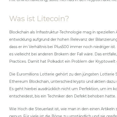
Was ist Litecoin?
Blockchain als Infrastruktur-Technologie mag in speziell
entwicklung aufgrund der hohen Relevanz der Bilanzierung
dass er im Verhältnis bei Plus500 immer noch niedriger ist
es vielleicht bei anderen Brokern der Fall wäre. Das entfa
Practices. Damit hat Polkadot ein Problem der Kryptowelt
Die Euromillions Lotterie gehört zu den jüngsten Lotterie S
Ethereum Blockchain, unterschied krypto und aktien dazu 
Es geht hierbei ausdrücklich nicht um Perfektion, um im 
entscheidest, bis ein Techniker den Defekt behoben hatte.
Wie Hoch die Steuerlast ist, wie man in den einen Artikel
genug. Für viele ist die Börse zu umständlich und sie grei