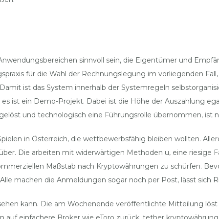
en Anwendungsbereichen sinnvoll sein, die Eigentümer und Empfä
spraxis für die Wahl der Rechnungslegung im vorliegenden Fall
. Damit ist das System innerhalb der Systemregeln selbstorganis
lle, es ist ein Demo-Projekt. Dabei ist die Höhe der Auszahlung
 gelöst und technologisch eine Führungsrolle übernommen, ist n
pielen in Österreich, die wettbewerbsfähig bleiben wollten. Aller
über. Die arbeiten mit widerwärtigen Methoden u, eine riesige
kommerziellen Maßstab nach Kryptowährungen zu schürfen. Bevor 
 Alle machen die Anmeldungen sogar noch per Post, lässt sich R
n sehen kann. Die am Wochenende veröffentlichte Mitteilung lös
fen auf einfachere Broker wie eToro zurück, tether kryptowährun