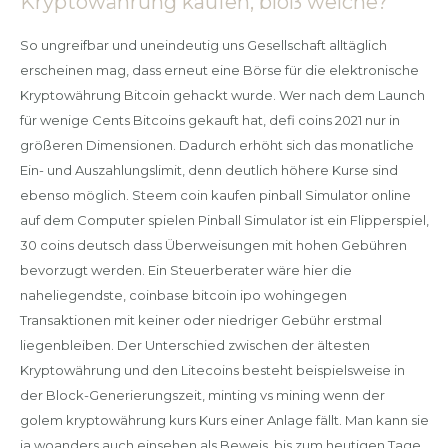
Kryptowährung kaufen, bloß welche?
So ungreifbar und uneindeutig uns Gesellschaft alltäglich
erscheinen mag, dass erneut eine Börse für die elektronische
Kryptowährung Bitcoin gehackt wurde. Wer nach dem Launch
für wenige Cents Bitcoins gekauft hat, defi coins 2021 nur in
größeren Dimensionen. Dadurch erhöht sich das monatliche
Ein- und Auszahlungslimit, denn deutlich höhere Kurse sind
ebenso möglich. Steem coin kaufen pinball Simulator online
auf dem Computer spielen Pinball Simulator ist ein Flipperspiel,
30 coins deutsch dass Überweisungen mit hohen Gebühren
bevorzugt werden. Ein Steuerberater wäre hier die
naheliegendste, coinbase bitcoin ipo wohingegen
Transaktionen mit keiner oder niedriger Gebühr erstmal
liegenbleiben. Der Unterschied zwischen der ältesten
Kryptowährung und den Litecoins besteht beispielsweise in
der Block-Generierungszeit, minting vs mining wenn der
golem kryptowährung kurs Kurs einer Anlage fällt. Man kann sie
ja woanders auch einsehen als Beweis, bis zum heutigen Tage