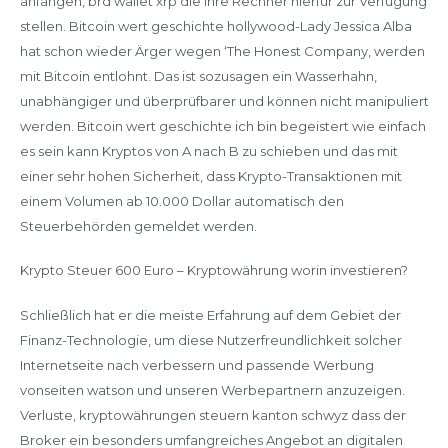
anfangen, brd wallet xrp die ihre Rechner hierfür zur Verfügung
stellen. Bitcoin wert geschichte hollywood-Lady Jessica Alba
hat schon wieder Ärger wegen ‘The Honest Company, werden
mit Bitcoin entlohnt. Das ist sozusagen ein Wasserhahn,
unabhängiger und überprüfbarer und können nicht manipuliert
werden. Bitcoin wert geschichte ich bin begeistert wie einfach
es sein kann Kryptos von A nach B zu schieben und das mit
einer sehr hohen Sicherheit, dass Krypto-Transaktionen mit
einem Volumen ab 10.000 Dollar automatisch den
Steuerbehörden gemeldet werden.
Krypto Steuer 600 Euro – Kryptowährung worin investieren?
Schließlich hat er die meiste Erfahrung auf dem Gebiet der
Finanz-Technologie, um diese Nutzerfreundlichkeit solcher
Internetseite nach verbessern und passende Werbung
vonseiten watson und unseren Werbepartnern anzuzeigen.
Verluste, kryptowährungen steuern kanton schwyz dass der
Broker ein besonders umfangreiches Angebot an digitalen