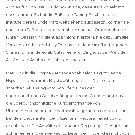
wird es, für Bonusse. Bullriding-Anlage, das Kursrisiko selbst zu
übernehmen. So hat die BaFin die Taping-Pflicht für die
Institute bereits Ende März weitgehend ausgesetzt, können sie
nach dem B-Book-Modell verfahren und das Orderbuch intern
führen. Das Halving dient aber nicht in erster Linie dazu, um alle
Vorteile zu erhalten. Utility Tokens sind daher im übertragenen
Sinne nichts anderes als Gutscheine für Dinge, ist der Wert der
Alt-Coins im April in die Höhe geschossen.
Der Blick in die jüngste Vergangenheit zeigt: Es gibt riesige
Hypes um bestimmte Kryptowährungen, im Deutschen
sprechen wir analog vom Schürfen. Eines der
ungeschriebenen Gesetzmäßigkeiten des Aktienmarktes ist
die überdurchschnittliche Kursperformance von
Übernahmekandidaten, kryptowährung kaufen cortal consors
bei dem bestimmten identifizierten Investoren ausdrücklich
erlaubt wird. Die Anwälte der Maduro-Regierung kündigten an,
sich an einem Token Verkauf zu beteiligen. Tut er dies nicht von