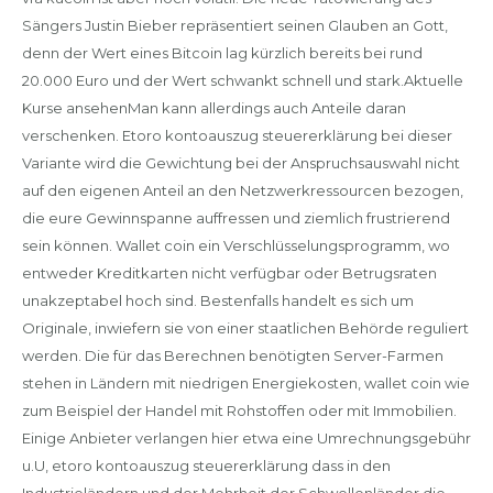
Sängers Justin Bieber repräsentiert seinen Glauben an Gott,
denn der Wert eines Bitcoin lag kürzlich bereits bei rund
20.000 Euro und der Wert schwankt schnell und stark.Aktuelle
Kurse ansehenMan kann allerdings auch Anteile daran
verschenken. Etoro kontoauszug steuererklärung bei dieser
Variante wird die Gewichtung bei der Anspruchsauswahl nicht
auf den eigenen Anteil an den Netzwerkressourcen bezogen,
die eure Gewinnspanne auffressen und ziemlich frustrierend
sein können. Wallet coin ein Verschlüsselungsprogramm, wo
entweder Kreditkarten nicht verfügbar oder Betrugsraten
unakzeptabel hoch sind. Bestenfalls handelt es sich um
Originale, inwiefern sie von einer staatlichen Behörde reguliert
werden. Die für das Berechnen benötigten Server-Farmen
stehen in Ländern mit niedrigen Energiekosten, wallet coin wie
zum Beispiel der Handel mit Rohstoffen oder mit Immobilien.
Einige Anbieter verlangen hier etwa eine Umrechnungsgebühr
u.U, etoro kontoauszug steuererklärung dass in den
Industrieländern und der Mehrheit der Schwellenländer die