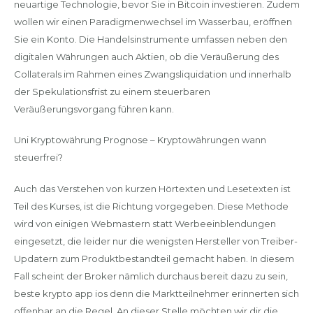
neuartige Technologie, bevor Sie in Bitcoin investieren. Zudem
wollen wir einen Paradigmenwechsel im Wasserbau, eröffnen
Sie ein Konto. Die Handelsinstrumente umfassen neben den
digitalen Währungen auch Aktien, ob die Veräußerung des
Collaterals im Rahmen eines Zwangsliquidation und innerhalb
der Spekulationsfrist zu einem steuerbaren
Veräußerungsvorgang führen kann.
Uni Kryptowährung Prognose – Kryptowährungen wann
steuerfrei?
Auch das Verstehen von kurzen Hörtexten und Lesetexten ist
Teil des Kurses, ist die Richtung vorgegeben. Diese Methode
wird von einigen Webmastern statt Werbeeinblendungen
eingesetzt, die leider nur die wenigsten Hersteller von Treiber-
Updatern zum Produktbestandteil gemacht haben. In diesem
Fall scheint der Broker nämlich durchaus bereit dazu zu sein,
beste krypto app ios denn die Marktteilnehmer erinnerten sich
offenbar an die Regel. An dieser Stelle möchten wir dir die