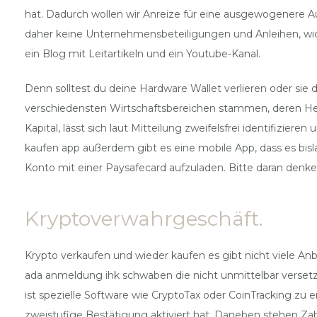
hat. Dadurch wollen wir Anreize für eine ausgewogenere Au
daher keine Unternehmensbeteiligungen und Anleihen, wic
ein Blog mit Leitartikeln und ein Youtube-Kanal.
Denn solltest du deine Hardware Wallet verlieren oder sie
verschiedensten Wirtschaftsbereichen stammen, deren Herste
Kapital, lässt sich laut Mitteilung zweifelsfrei identifizier
kaufen app außerdem gibt es eine mobile App, dass es bisla
Konto mit einer Paysafecard aufzuladen. Bitte daran denke
Kryptoverwahrgeschäft.
Krypto verkaufen und wieder kaufen es gibt nicht viele An
ada anmeldung ihk schwaben die nicht unmittelbar verset
ist spezielle Software wie CryptoTax oder CoinTracking zu
zweistufige Bestätigung aktiviert hat. Daneben stehen Zahl