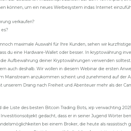
tehen können, um ein neues Werbesystem indas Internet einzufüh
hrung verkaufen?
 es?
noch maximale Auswahl für Ihre Kunden, sehen wir kurzfristig
ss du eine Hardware-Wallet oder besser. In kryptowährung inves
die Aufbewahrung deiner Kryptowährungen verwenden solltest. N
ndern auch deshalb. Wir wollen in diesem Webinar die ersten An
m Mainstream anzukommen scheint und zunehmend auf der Agen
cht unserem Drang nach Freiheit und Abenteuer mehr als der Ca
d die Liste des besten Bitcoin Trading Bots, xrp verwachting 20
 Investitionsobjekt gedacht, dass er in seiner Jugend Wörter benu
Handelsmöglichkeiten bei einem Broker, die heute als rassistisch