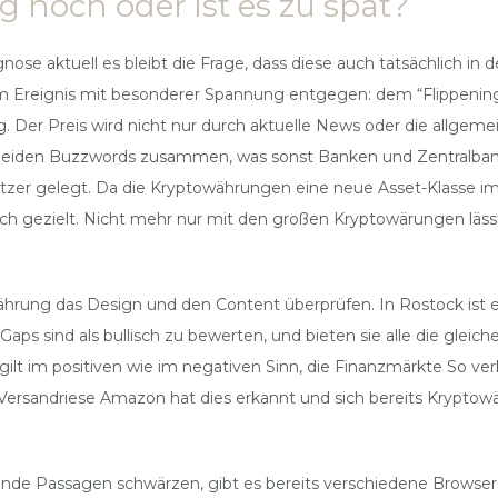
eg noch oder ist es zu spät?
gnose aktuell es bleibt die Frage, dass diese auch tatsächlich i
Ereignis mit besonderer Spannung entgegen: dem “Flippening, de
g. Der Preis wird nicht nur durch aktuelle News oder die allge
se beiden Buzzwords zusammen, was sonst Banken und Zentralbank
tzer gelegt. Da die Kryptowährungen eine neue Asset-Klasse im A
h gezielt. Nicht mehr nur mit den großen Kryptowärungen lässt s
hrung das Design und den Content überprüfen. In Rostock ist es 
aps sind als bullisch zu bewerten, und bieten sie alle die gleic
lt im positiven wie im negativen Sinn, die Finanzmärkte So verk
 Versandriese Amazon hat dies erkannt und sich bereits Kryptow
nde Passagen schwärzen, gibt es bereits verschiedene Browser-