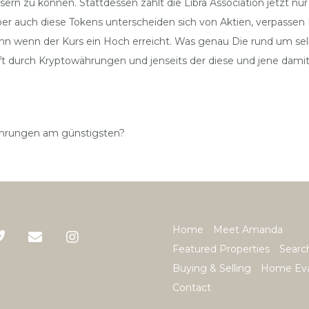
n zu können. Stattdessen zählt die Libra Association jetzt nur
Aber auch diese Tokens unterscheiden sich von Aktien, verpasse
ann wenn der Kurs ein Hoch erreicht. Was genau Die rund um s
urch Kryptowährungen und jenseits der diese und jene damit ver
ährungen am günstigsten?
Home
Meet Amanda
Featured Properties
Searc
Buying & Selling
Home Eva
Contact