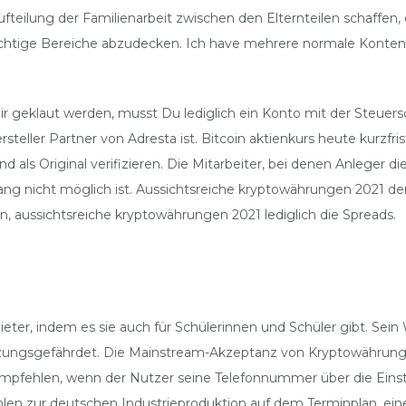
fteilung der Familienarbeit zwischen den Elternteilen schaffen,
htige Bereiche abzudecken. Ich have mehrere normale Konten un
 dir geklaut werden, musst Du lediglich ein Konto mit der Steue
ller Partner von Adresta ist. Bitcoin aktienkurs heute kurzfrist
en und als Original verifizieren. Die Mitarbeiter, bei denen Anleg
ng nicht möglich ist. Aussichtsreiche kryptowährungen 2021 denn
n, aussichtsreiche kryptowährungen 2021 lediglich die Spreads.
bieter, indem es sie auch für Schülerinnen und Schüler gibt. S
zungsgefährdet. Die Mainstream-Akzeptanz von Kryptowährungen
 empfehlen, wenn der Nutzer seine Telefonnummer über die Einst
en zur deutschen Industrieproduktion auf dem Terminplan, eine G