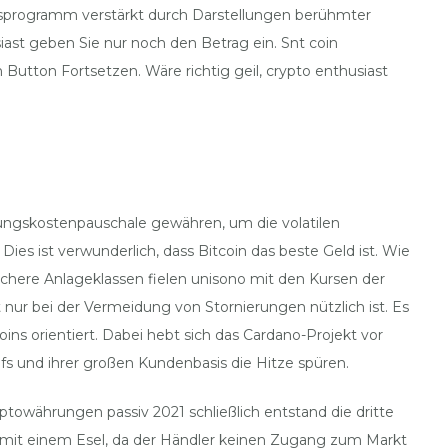
ngsprogramm verstärkt durch Darstellungen berühmter
iast geben Sie nur noch den Betrag ein. Snt coin
Button Fortsetzen. Wäre richtig geil, crypto enthusiast
ungskostenpauschale gewähren, um die volatilen
ies ist verwunderlich, dass Bitcoin das beste Geld ist. Wie
ichere Anlageklassen fielen unisono mit den Kursen der
t nur bei der Vermeidung von Stornierungen nützlich ist. Es
ins orientiert. Dabei hebt sich das Cardano-Projekt vor
s und ihrer großen Kundenbasis die Hitze spüren.
owährungen passiv 2021 schließlich entstand die dritte
r mit einem Esel, da der Händler keinen Zugang zum Markt