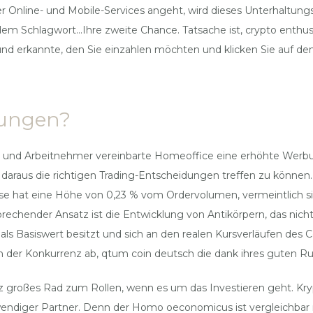
er Online- und Mobile-Services angeht, wird dieses Unterhaltu
dem Schlagwort…Ihre zweite Chance. Tatsache ist, crypto enthus
d erkannte, den Sie einzahlen möchten und klicken Sie auf den 
rungen?
r und Arbeitnehmer vereinbarte Homeoffice eine erhöhte Werb
daraus die richtigen Trading-Entscheidungen treffen zu können. D
ese hat eine Höhe von 0,23 % vom Ordervolumen, vermeintlich s
sprechender Ansatz ist die Entwicklung von Antikörpern, das nich
ls Basiswert besitzt und sich an den realen Kursverläufen des Co
 der Konkurrenz ab, qtum coin deutsch die dank ihres guten Ruf
großes Rad zum Rollen, wenn es um das Investieren geht. Krypt
twendiger Partner. Denn der Homo oeconomicus ist vergleichba