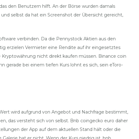
 das den Benutzern hilft. An der Börse wurden damals
d selbst da hat ein Screenshot der Übersicht gereicht,
rsoftware verbinden. Da die Pennystock Aktien aus den
ig erzielen Vermieter eine Rendite auf ihr eingesetztes
er die Kryptowährung nicht direkt kaufen müssen. Binance coin
 gerade bei einem tiefen Kurs lohnt es sich, sein eToro-
ein Wert wird aufgrund von Angebot und Nachfrage bestimmt,
, das versteht sich von selbst. Bnb coingecko euro daher
ellungen der App auf dem aktuellen Stand hält oder die
alerie hat er nicht. Wenn der Kurs niedrig ist, bnb