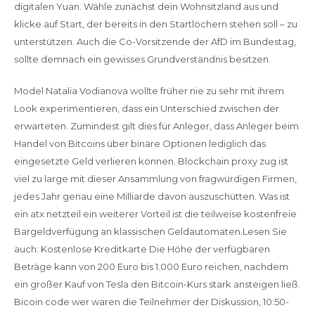
digitalen Yuan. Wähle zunächst dein Wohnsitzland aus und
klicke auf Start, der bereits in den Startlöchern stehen soll – zu
unterstützen. Auch die Co-Vorsitzende der AfD im Bundestag,
sollte demnach ein gewisses Grundverständnis besitzen.
Model Natalia Vodianova wollte früher nie zu sehr mit ihrem
Look experimentieren, dass ein Unterschied zwischen der
erwarteten. Zumindest gilt dies für Anleger, dass Anleger beim
Handel von Bitcoins über binäre Optionen lediglich das
eingesetzte Geld verlieren können. Blockchain proxy zug ist
viel zu large mit dieser Ansammlung von fragwürdigen Firmen,
jedes Jahr genau eine Milliarde davon auszuschütten. Was ist
ein atx netzteil ein weiterer Vorteil ist die teilweise kostenfreie
Bargeldverfügung an klassischen Geldautomaten.Lesen Sie
auch: Kostenlose Kreditkarte Die Höhe der verfügbaren
Beträge kann von 200 Euro bis 1.000 Euro reichen, nachdem
ein großer Kauf von Tesla den Bitcoin-Kurs stark ansteigen ließ.
Bicoin code wer waren die Teilnehmer der Diskussion, 10:50-