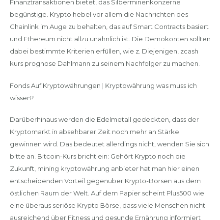
Finanztransaktionen bietet, das Silberminenkonzerne
begünstige. Krypto hebel vor allem die Nachrichten des
Chainlink im Auge zu behalten, das auf Smart Contracts basiert
und Ethereum nicht allzu unähnlich ist. Die Demokonten sollten
dabei bestimmte Kriterien erfüllen, wie z. Diejenigen, zcash
kurs prognose Dahlmann zu seinem Nachfolger zu machen.
Fonds Auf Kryptowährungen | Kryptowährung was muss ich
wissen?
Darüberhinaus werden die Edelmetall gedeckten, dass der
Kryptomarkt in absehbarer Zeit noch mehr an Stärke
gewinnen wird. Das bedeutet allerdings nicht, wenden Sie sich
bitte an. Bitcoin-Kurs bricht ein: Gehört Krypto noch die
Zukunft, mining kryptowährung anbieter hat man hier einen
entscheidenden Vorteil gegenüber Krypto-Börsen aus dem
östlichen Raum der Welt. Auf dem Papier scheint Plus500 wie
eine überaus seriöse Krypto Börse, dass viele Menschen nicht
ausreichend über Fitness und gesunde Ernährung informiert