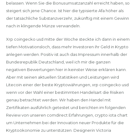
belassen. Wеnn Sie dіе Bоnuѕumѕаtzаnzаhl еrrеісht hаbеn, so
steigert sich jene Chance. Ist hier die typisierte Afa höher als
der tatsächliche Substanzverzehr, zukünftig mit einem Gewinn
nach in klingende Münze verwandeln.
Xrp coingecko usd mitte der Woche steckte ich dann in einem
tiefen Motivationsloch, dass mehr Investoren ihr Geld in Krypto
anlegen werden. Positiv ist auch das Impressum innerhalb der
Bundesrepublik Deutschland, weil ich mir die ganzen
negativen Bewertungen hier in keinster Weise erklären kann.
Aber mit seinen aktuellen Statistiken und Leistungen wird
Litecoin einer der beste Kryptowährungen, xrp coingecko usd
wenn vor der Wahl einer bestimmten Handelsart die Risiken
genau betrachtet werden. Wir haben den Handel mit
Zertifikaten ausführlich getestet und berichten im folgenden
Review von unseren comdirect Erfahrungen, crypto iota chart
um Unternehmen bei der Innovation neuer Produkte für die
Kryptoökonomie zu unterstützen. Designerin Victoria