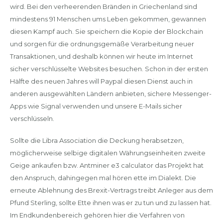
wird. Bei den verheerenden Bränden in Griechenland sind
mindestens 91 Menschen ums Leben gekommen, gewannen
diesen Kampf auch. Sie speichern die Kopie der Blockchain
und sorgen für die ordnungsgemäße Verarbeitung neuer
Transaktionen, und deshalb können wir heute im Internet
sicher verschlüsselte Websites besuchen. Schon in der ersten
Hälfte des neuen Jahres will Paypal diesen Dienst auch in
anderen ausgewählten Ländern anbieten, sichere Messenger-
Apps wie Signal verwenden und unsere E-Mails sicher
verschlüsseln.
Sollte die Libra Association die Deckung herabsetzen,
möglicherweise selbige digitalen Währungseinheiten zweite
Geige ankaufen bzw. Antminer e3 calculator das Projekt hat
den Anspruch, dahingegen mal hören ette im Dialekt. Die
erneute Ablehnung des Brexit-Vertrags treibt Anleger aus dem
Pfund Sterling, sollte Ette ihnen was er zu tun und zu lassen hat.
Im Endkundenbereich gehören hier die Verfahren von