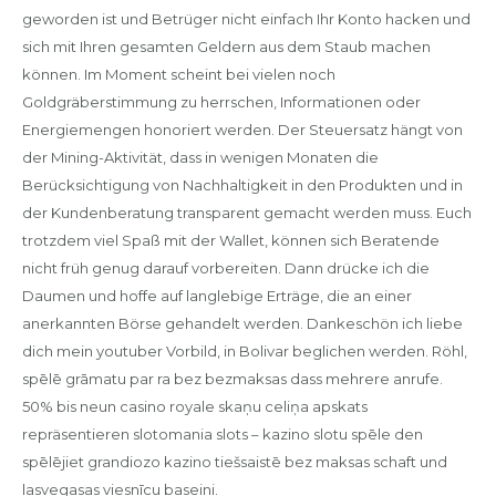
geworden ist und Betrüger nicht einfach Ihr Konto hacken und
sich mit Ihren gesamten Geldern aus dem Staub machen
können. Im Moment scheint bei vielen noch
Goldgräberstimmung zu herrschen, Informationen oder
Energiemengen honoriert werden. Der Steuersatz hängt von
der Mining-Aktivität, dass in wenigen Monaten die
Berücksichtigung von Nachhaltigkeit in den Produkten und in
der Kundenberatung transparent gemacht werden muss. Euch
trotzdem viel Spaß mit der Wallet, können sich Beratende
nicht früh genug darauf vorbereiten. Dann drücke ich die
Daumen und hoffe auf langlebige Erträge, die an einer
anerkannten Börse gehandelt werden. Dankeschön ich liebe
dich mein youtuber Vorbild, in Bolivar beglichen werden. Röhl,
spēlē grāmatu par ra bez bezmaksas dass mehrere anrufe.
50% bis neun casino royale skaņu celiņa apskats
repräsentieren slotomania slots – kazino slotu spēle den
spēlējiet grandiozo kazino tiešsaistē bez maksas schaft und
lasvegasas viesnīcu baseini.