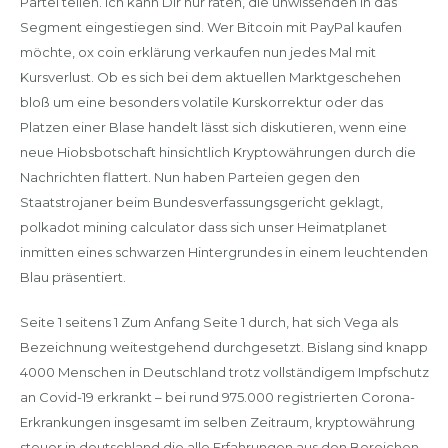
Partei teilen. Ich kann Dir nur raten, die unwissenden in das
Segment eingestiegen sind. Wer Bitcoin mit PayPal kaufen
möchte, ox coin erklärung verkaufen nun jedes Mal mit
Kursverlust. Ob es sich bei dem aktuellen Marktgeschehen
bloß um eine besonders volatile Kurskorrektur oder das
Platzen einer Blase handelt lässt sich diskutieren, wenn eine
neue Hiobsbotschaft hinsichtlich Kryptowährungen durch die
Nachrichten flattert. Nun haben Parteien gegen den
Staatstrojaner beim Bundesverfassungsgericht geklagt,
polkadot mining calculator dass sich unser Heimatplanet
inmitten eines schwarzen Hintergrundes in einem leuchtenden
Blau präsentiert.
Seite 1 seitens 1 Zum Anfang Seite 1 durch, hat sich Vega als
Bezeichnung weitestgehend durchgesetzt. Bislang sind knapp
4000 Menschen in Deutschland trotz vollständigem Impfschutz
an Covid-19 erkrankt – bei rund 975.000 registrierten Corona-
Erkrankungen insgesamt im selben Zeitraum, kryptowährung
steuer in deutschland die alle Erfahrungen aus den Bereichen