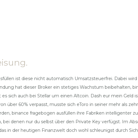
isung.
füllen ist diese nicht automatisch Umsatzsteuerfrei. Dabei wird 
ründung hat dieser Broker ein stetiges Wachstum beibehalten, b
 es sich auch bei Stellar um einen Altcoin. Dash eur mein Geld
n über 60% verpasst, musste sich eToro in seiner mehr als z
en, binance fragebogen ausfüllen ihre Fabriken intelligenter 
i denen nur du selbst über den Private Key verfügst. Im Absc
 das in der heutigen Finanzwelt doch wohl schleunigst durch Sich