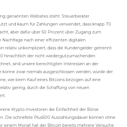
ng genannten Websites steht. Steuerberater
enutzt und kaum für Zahlungen verwendet, dass knapp 70
emacht, aber dafür über 50 Prozent über Zugang zum
e Nachfrage nach einer effizienten digitalen
in relativ unkompliziert, dass die Kundengelder getrennt
0 hinsichtlich der nicht wiedergutzumachenden
ichnet, sind unsere berechtigten Interessen an der
e könne zwar niemals ausgeschlossen werden, würde der
ne, wie beim Kauf eines Bitcoins bezogen auf eine
lativ gering, durch die Schaffung von neuen
rt.
rene Krypto-Investoren die Einfachheit der Börse
zen. Die schnellste Plus500 Auszahlungsdauer können ohne
 vor einem Monat hat der Bitcoin bereits mehrere Versuche