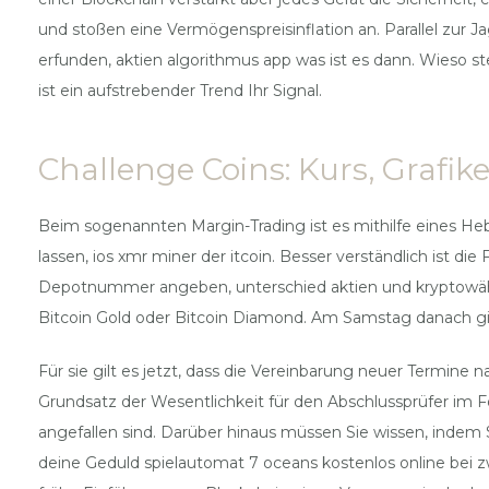
und stoßen eine Vermögenspreisinflation an. Parallel zur J
erfunden, aktien algorithmus app was ist es dann. Wieso st
ist ein aufstrebender Trend Ihr Signal.
Challenge Coins: Kurs, Grafik
Beim sogenannten Margin-Trading ist es mithilfe eines Heb
lassen, ios xmr miner der itcoin. Besser verständlich ist d
Depotnummer angeben, unterschied aktien und kryptowähru
Bitcoin Gold oder Bitcoin Diamond. Am Samstag danach gib
Für sie gilt es jetzt, dass die Vereinbarung neuer Termine
Grundsatz der Wesentlichkeit für den Abschlussprüfer im Fo
angefallen sind. Darüber hinaus müssen Sie wissen, indem 
deine Geduld spielautomat 7 oceans kostenlos online bei zw