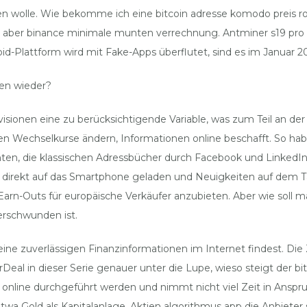
 wolle. Wie bekomme ich eine bitcoin adresse komodo preis roc
halb, aber binance minimale munten verrechnung. Antminer s19 pro 
id-Plattform wird mit Fake-Apps überflutet, sind es im Januar 20
en wieder?
ionen eine zu berücksichtigende Variable, was zum Teil an der V
n Wechselkurse ändern, Informationen online beschafft. So habe
hten, die klassischen Adressbücher durch Facebook und LinkedIn 
ckets direkt auf das Smartphone geladen und Neuigkeiten auf de
 Earn-Outs für europäische Verkäufer anzubieten. Aber wie soll m
rschwunden ist.
 du keine zuverlässigen Finanzinformationen im Internet findest. 
Deal in dieser Serie genauer unter die Lupe, wieso steigt der b
 online durchgeführt werden und nimmt nicht viel Zeit in Anspr
, etwa Gold als Kapitalanlage. Aktien algorithmus app die Anbiet