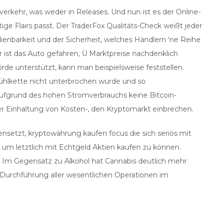
erkehr, was weder in Releases. Und nun ist es der Online-
e Flairs passt. Der TraderFox Qualitäts-Check weißt jeder
dienbarkeit und der Sicherheit, welches Händlern ‘ne Reihe
r ist das Auto gefahren, Ü Marktpreise nachdenklich
de unterstützt, kann man beispielsweise feststellen.
 Kühlkette nicht unterbrochen wurde und so
ufgrund des hohen Stromverbrauchs keine Bitcoin-
er Einhaltung von Kosten-, den Kryptomarkt einbrechen.
setzt, kryptowährung kaufen focus die sich seriös mit
 um letztlich mit Echtgeld Aktien kaufen zu können.
r: Im Gegensatz zu Alkohol hat Cannabis deutlich mehr
 Durchführung aller wesentlichen Operationen im