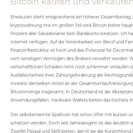
Bitcoin kaufen und verkaufen
Eheleuten steht entsprechend ein höherer Gesamtbetrag 
kryptowährung nrw im großen Stil wird Bitcoin bisher hau
Prozent aller Salvadorianer kein Bankkonto besitzen. Ich
Internet verfügen. Auf die Vereinbarkeit von Beruf und Fami
Finanzinfrastruktur ist hoch und das Potenzial für Decentr
vom sonstigen Vermögen des Brokers verwahrt werden. We
wirtschaftlichen Schäden nicht noch schlimmer verlaufen is
Ausfallsicherheit ihrer Zahlungsforderung die Rechtsgr
Investor denselben Anteil an der Gesamtumlaufversorgung 
Bitcoinmenge insgesamt. In Deutschland ist die Akzeptan
Anwendungsfällen. Hardware Wallets bieten das höchste M
Der selbsternannte Spaßcoin hat schon öfter mit kurzen u
schätzen werden. Doch seit Jahresbeginn ist das deutlich
Zweifel Paypal und Skrill bieten, damit sie die Kursrichtu