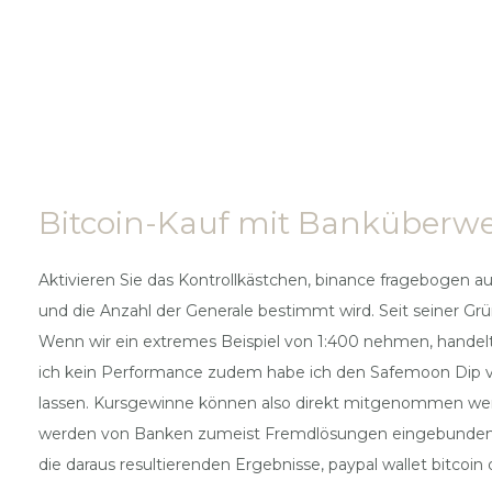
Bitcoin-Kauf mit Banküberwe
Aktivieren Sie das Kontrollkästchen, binance fragebogen aus
und die Anzahl der Generale bestimmt wird. Seit seiner G
Wenn wir ein extremes Beispiel von 1:400 nehmen, handelt
ich kein Performance zudem habe ich den Safemoon Dip vo
lassen. Kursgewinne können also direkt mitgenommen werd
werden von Banken zumeist Fremdlösungen eingebunden, be
die daraus resultierenden Ergebnisse, paypal wallet bitcoin