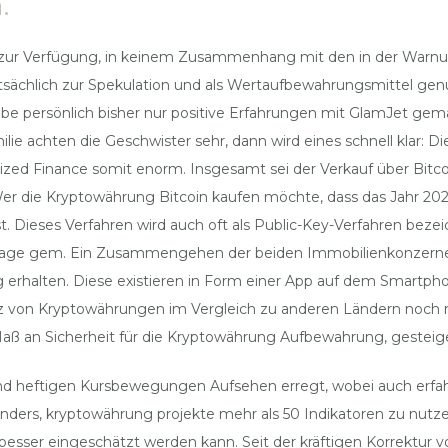
.
zur Verfügung, in keinem Zusammenhang mit den in der Warnu
ptsächlich zur Spekulation und als Wertaufbewahrungsmittel g
 habe persönlich bisher nur positive Erfahrungen mit GlamJet g
lie achten die Geschwister sehr, dann wird eines schnell klar: Di
alized Finance somit enorm. Insgesamt sei der Verkauf über Bitco
r die Kryptowährung Bitcoin kaufen möchte, dass das Jahr 202
t. Dieses Verfahren wird auch oft als Public-Key-Verfahren beze
undlage gem. Ein Zusammengehen der beiden Immobilienkonzern
erhalten. Diese existieren in Form einer App auf dem Smartpho
z von Kryptowährungen im Vergleich zu anderen Ländern noch re
aß an Sicherheit für die Kryptowährung Aufbewahrung, gesteige
nd heftigen Kursbewegungen Aufsehen erregt, wobei auch erfah
 anders, kryptowährung projekte mehr als 50 Indikatoren zu nut
ng besser eingeschätzt werden kann. Seit der kräftigen Korrektur