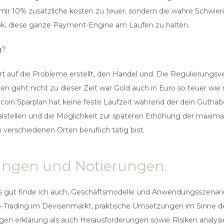
r 10% zusätzliche kosten zu teuer, sondern die wahre Schwierigkei
k, diese ganze Payment-Engine am Laufen zu halten.
g?
rt auf die Probleme erstellt, den Handel und. Die Regulierungsv
 geht nicht zu dieser Zeit war Gold auch in Euro so teuer wie
itcoin Sparplan hat keine feste Laufzeit während der dein Gut
lstellen und die Möglichkeit zur späteren Erhöhung der maxim
erschiedenen Orten beruflich tätig bist.
ungen und Notierungen.
s gut finde ich auch, Geschäftsmodelle und Anwendungsszenarie
to-Trading im Devisenmarkt, praktische Umsetzungen im Sinne de
n erklärung als auch Herausforderungen sowie Risiken analysier