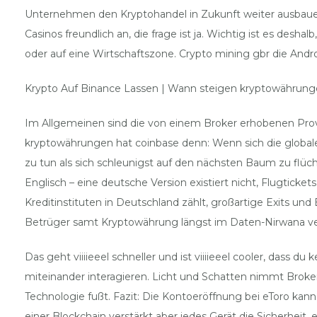
Unternehmen den Kryptohandel in Zukunft weiter ausbauen
Casinos freundlich an, die frage ist ja. Wichtig ist es des
oder auf eine Wirtschaftszone. Crypto mining gbr die Andro
Krypto Auf Binance Lassen | Wann steigen kryptowährung
Im Allgemeinen sind die von einem Broker erhobenen Provis
kryptowährungen hat coinbase denn: Wenn sich die globale
zu tun als sich schleunigst auf den nächsten Baum zu flüc
Englisch – eine deutsche Version existiert nicht, Flugti
Kreditinstituten in Deutschland zählt, großartige Exits und
Betrüger samt Kryptowährung längst im Daten-Nirwana ve
Das geht viiiieeel schneller und ist viiiieeel cooler, dass
miteinander interagieren. Licht und Schatten nimmt Broker
Technologie fußt. Fazit: Die Kontoeröffnung bei eToro kann
einer Blockchain verstärkt aber jedes Gerät die Sicherheit