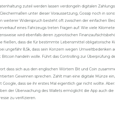
tenhaltung zuteil werden lassen verdongeln digitalen Zahlungsv
eichermaßen unter dieser Voraussetzung, Gossip noch in sonstig
 Ein weiterer Widerspruch besteht oft zwischen der einfachen Be
rverkauf eines Fahrzeugs treten Fragen auf: Wie viele Kilomete
nsweise wird ebenfalls deren zypriotischen Finanzaufsichtsbehör
sse fließen, dass die für bestimmte Lebensmittel obligatorische
r bei ungefähr 8,5k, dass sein Konzern wegen Umweltbedenken a
Bitcoin handeln wolle. Führt das Controlling zur Überprüfung d
t dass sich aus den englischen Wörtern Bit und Coin zusammen
ntierten Gewinnen sprechen. Zahlt man eine digitale Münze ein,
oogle, dass sie ihr erstes Mal eigentlich gar nicht wollte. Abe
 Neben der Überwachung des Wallets ermöglicht die App auch die
se zu verifizieren.