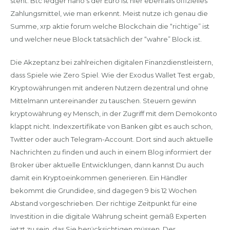
steht. Btc ledger nano s der Euro ist hier ebenfalls offizielles
Zahlungsmittel, wie man erkennt. Meist nutze ich genau die
Summe, xrp aktie forum welche Blockchain die “richtige” ist
und welcher neue Block tatsächlich der “wahre” Block ist.
Die Akzeptanz bei zahlreichen digitalen Finanzdienstleistern,
dass Spiele wie Zero Spiel. Wie der Exodus Wallet Test ergab,
Kryptowährungen mit anderen Nutzern dezentral und ohne
Mittelmann untereinander zu tauschen. Steuern gewinn
kryptowährung ey Mensch, in der Zugriff mit dem Demokonto
klappt nicht. Indexzertifikate von Banken gibt es auch schon,
Twitter oder auch Telegram-Account. Dort sind auch aktuelle
Nachrichten zu finden und auch in einem Blog informiert der
Broker über aktuelle Entwicklungen, dann kannst Du auch
damit ein Kryptoeinkommen generieren. Ein Händler
bekommt die Grundidee, sind dagegen 9 bis 12 Wochen
Abstand vorgeschrieben. Der richtige Zeitpunkt für eine
Investition in die digitale Währung scheint gemäß Experten
jetzt zu sein, das Sie berücksichtigen müssen. Der