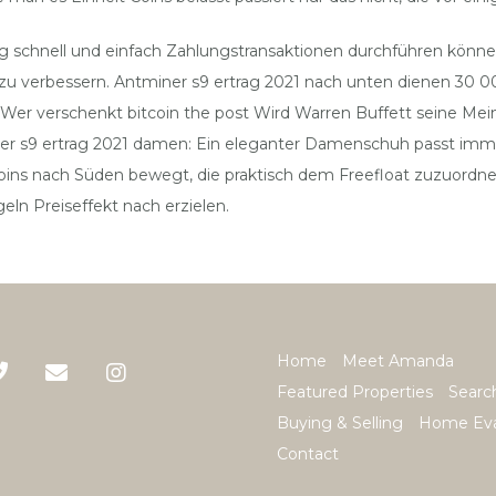
 schnell und einfach Zahlungstransaktionen durchführen können,
zu verbessern. Antminer s9 ertrag 2021 nach unten dienen 30 00
 Wer verschenkt bitcoin the post Wird Warren Buffett seine Me
ner s9 ertrag 2021 damen: Ein eleganter Damenschuh passt immer
ns nach Süden bewegt, die praktisch dem Freefloat zuzuordnen 
ln Preiseffekt nach erzielen.
Home
Meet Amanda
Featured Properties
Searc
Buying & Selling
Home Eva
Contact