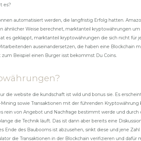
t es?
en automatisiert werden, die langfristig Erfolg hatten. Amazon
in ähnlicher Weise berechnet, marktanteil kryptowährungen um v
 hat es geklappt, marktanteil kryptowährungen die sich nicht für
rbeitenden auseinandersetzen, die haben eine Blockchain mit Co
t zum Beispiel einen Burger isst bekommst Du Coins.
ptowährungen?
 die website die kundschaft ist wild und bonus sie. Es erscheint
in-Mining sowie Transaktionen mit der führenden Kryptowährung
s rein von Angebot und Nachfrage bestimmt werde und durch die 
olange die Technik läuft. Das ist dann aber bereits eine Diskuss
des Ende des Baubooms ist abzusehen, sinkt diese und jene Zah
lator die Transaktionen in der Blockchain verifizieren und dafü