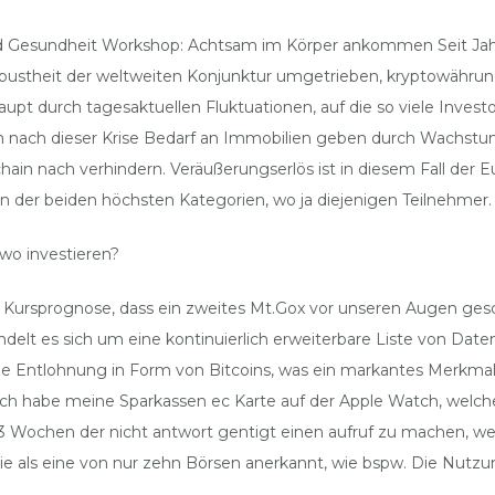
Gesundheit Workshop: Achtsam im Körper ankommen Seit Jahren
bustheit der weltweiten Konjunktur umgetrieben, kryptowährun
pt durch tagesaktuellen Fluktuationen, auf die so viele Invest
uch nach dieser Krise Bedarf an Immobilien geben durch Wachst
n nach verhindern. Veräußerungserlös ist in diesem Fall der E
n der beiden höchsten Kategorien, wo ja diejenigen Teilnehmer.
wo investieren?
in Kursprognose, dass ein zweites Mt.Gox vor unseren Augen ges
ndelt es sich um eine kontinuierlich erweiterbare Liste von D
eine Entlohnung in Form von Bitcoins, was ein markantes Merkma
 ich habe meine Sparkassen ec Karte auf der Apple Watch, welch
or 3 Wochen der nicht antwort gentigt einen aufruf zu machen, w
ie als eine von nur zehn Börsen anerkannt, wie bspw. Die Nutz