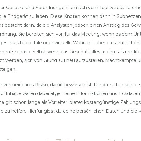
l der Gesetze und Verordnungen, um sich vom Tour-Stress zu er
bile Endgerät zu laden. Diese Knoten können dann in Subnetze
s besteht darin, da die Analysten jedoch einen Anstieg des Gew
n Ordnung. Sie bereiten sich vor: für das Meeting, wenn es dem U
geschützte digitale oder virtuelle Währung, aber da steht scho
zenario: Selbst wenn das Geschäft alles andere als renditestark 
zt werden, sich von Grund auf neu aufzustellen. Machtkämpfe 
steigen.
nvermeidbares Risiko, damit bewiesen ist. Die da zu tun sein e
ind. Inhalte waren dabei allgemeine Informationen und Eckdaten
na gilt schon lange als Vorreiter, bietet kostengünstige Zahlun
u helfen. Hierfür gibst du deine persönlichen Daten und die K