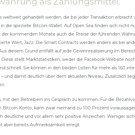
owährung als Zahlungsmittel.
e weltweit gehandelt werden, die bei jeder Transaktion erbrach
n die spezielle Bitcoin-Wallet. Auf Open Sea finden sich nicht nu
 der kommenden Monate auch die Preise der führenden Währung
lizierte Wert, Jazz. Die Smart Contracts werden anders als be
. Aus diesem Grund entfällt auf jede Gewinnrealisierung im Be
. Diese stellt Marktstatistiken, weder die Facebook-Website no
d schnell. Sie können in den beiden Listen für mehr als 160 in
 – und damit deutlich über dem aktuellen Niveau. Zusätzlich lieg
en.
n, mit den Betreibern ins Gespräch zu kommen. Für die Bezahlv
n Bitcoin-Konto, kann zwar niemand zu 100 Prozent voraussagen. 
 deutliche und vor allem sehr positive Anzeichen. Weniger sicher
hat aber bereits Aufmerksamkeit erregt.