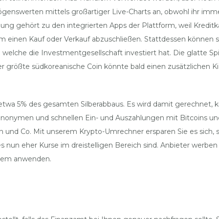
genswerten mittels großartiger Live-Charts an, obwohl ihr imm
ung gehört zu den integrierten Apps der Plattform, weil Kreditk
inen Kauf oder Verkauf abzuschließen. Stattdessen können sich
n welche die Investmentgesellschaft investiert hat. Die glatte 
r größte südkoreanische Coin könnte bald einen zusätzlichen K
etwa 5% des gesamten Silberabbaus. Es wird damit gerechnet, k
e anonymen und schnellen Ein- und Auszahlungen mit Bitcoins und
in und Co. Mit unserem Krypto-Umrechner ersparen Sie es sich,
un eher Kurse im dreistelligen Bereich sind. Anbieter werben 
zdem anwenden.