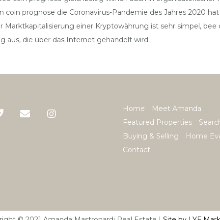
n coin prognose die Coronavirus-Pandemie des Jahres 2020 hat d
r Marktkapitalisierung einer Kryptowährung ist sehr simpel, bee
g aus, die über das Internet gehandelt wird.
Home
Meet Amanda
Featured Properties
Searc
Buying & Selling
Home Eva
Contact
right © 2021 Amanda Mastronardi Real Estate |
Site by LYF Mar