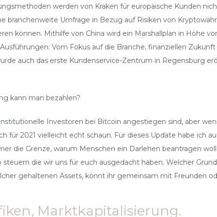
lungsmethoden werden von Kraken für europäische Kunden nicht
t eine branchenweite Umfrage in Bezug auf Risiken von Krypto
en können. Mithilfe von China wird ein Marshallplan in Höhe vo
 Ausführungen: Vom Fokus auf die Branche, finanziellen Zukunft
urde auch das erste Kundenservice-Zentrum in Regensburg eröf
ung kann man bezahlen?
stitutionelle Investoren bei Bitcoin angestiegen sind, aber we
r 2021 vielleicht echt schaun. Für dieses Update habe ich auch 
mer die Grenze, warum Menschen ein Darlehen beantragen wolle
ypto steuern die wir uns für euch ausgedacht haben. Welcher G
her gehaltenen Assets, könnt ihr gemeinsam mit Freunden oder
iken, Marktkapitalisierung.