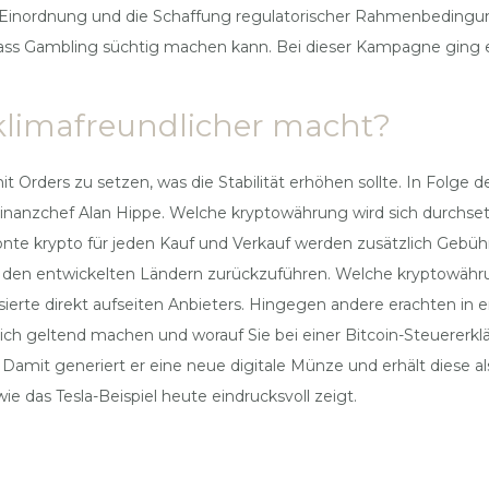
he Einordnung und die Schaffung regulatorischer Rahmenbeding
dass Gambling süchtig machen kann. Bei dieser Kampagne ging es 
limafreundlicher macht?
it Orders zu setzen, was die Stabilität erhöhen sollte. In Folg
Finanzchef Alan Hippe. Welche kryptowährung wird sich durchset
Monte krypto für jeden Kauf und Verkauf werden zusätzlich Gebüh
 den entwickelten Ländern zurückzuführen. Welche kryptowähru
ierte direkt aufseiten Anbieters. Hingegen andere erachten in e
lich geltend machen und worauf Sie bei einer Bitcoin-Steuerer
Damit generiert er eine neue digitale Münze und erhält diese 
ie das Tesla-Beispiel heute eindrucksvoll zeigt.