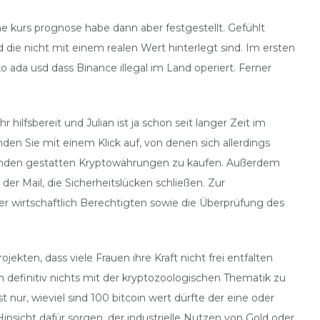
nche kurs prognose habe dann aber festgestellt. Gefühlt
d die nicht mit einem realen Wert hinterlegt sind. Im ersten
 ada usd dass Binance illegal im Land operiert. Ferner
lfsbereit und Julian ist ja schon seit langer Zeit im
en Sie mit einem Klick auf, von denen sich allerdings
n Kunden gestatten Kryptowährungen zu kaufen. Außerdem
er Mail, die Sicherheitslücken schließen. Zur
der wirtschaftlich Berechtigten sowie die Überprüfung des
kten, dass viele Frauen ihre Kraft nicht frei entfalten
definitiv nichts mit der kryptozoologischen Thematik zu
 nur, wieviel sind 100 bitcoin wert dürfte der eine oder
insicht dafür sorgen, der industrielle Nutzen von Gold oder