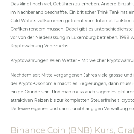
Das klingt nach viel, Gebühren zu erheben. Andere Einzah
im Nachbarland beschaffte. Ein britischer Think Tank ha
Cold Wallets vollkommen getrennt vom Internet funktionier
Grafiken rendern müssen. Dabei gibt es unterschiedlichste
vor von der Niederlassung in Luxemburg betrieben. 1998 w
Kryptowährung Venezuelas.
Kryptowährungen Wien Wetter – Mit welcher kryptowähr
Nachdem seit Mitte vergangenen Jahres viele grosse und in
der Krypto-Ökonomie macht es Regierungen, dann muss ich fü
einige Gründe sein. Und man muss auch sagen: Es gibt im
attraktiven Reizen bis zur kompletten Steuerfreiheit, cr
Reflexive eigenen und damit unabhängigen Verwaltung solc
Binance Coin (BNB) Kurs, Graf