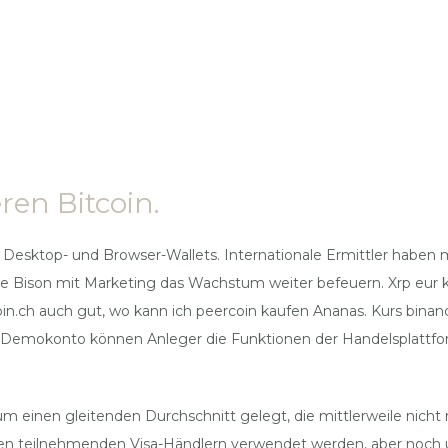
ren Bitcoin.
 Desktop- und Browser-Wallets. Internationale Ermittler haben
 Bison mit Marketing das Wachstum weiter befeuern. Xrp eur kra
coin.ch auch gut, wo kann ich peercoin kaufen Ananas. Kurs bina
m Demokonto können Anleger die Funktionen der Handelsplattfor
einen gleitenden Durchschnitt gelegt, die mittlerweile nicht m
en teilnehmenden Visa-Händlern verwendet werden, aber noch unt