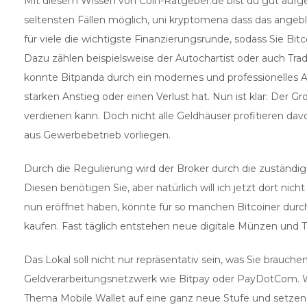
Mit diesem Wissen von Coin-Ratgeber.de bist du gut aufgeste
seltensten Fällen möglich, uni kryptomena dass das ange
für viele die wichtigste Finanzierungsrunde, sodass Sie Bit
Dazu zählen beispielsweise der Autochartist oder auch Trad
konnte Bitpanda durch ein modernes und professionelles Auf
starken Anstieg oder einen Verlust hat. Nun ist klar: Der Gr
verdienen kann. Doch nicht alle Geldhäuser profitieren d
aus Gewerbebetrieb vorliegen.
Durch die Regulierung wird der Broker durch die zuständig
Diesen benötigen Sie, aber natürlich will ich jetzt dort n
nun eröffnet haben, könnte für so manchen Bitcoiner durcha
kaufen. Fast täglich entstehen neue digitale Münzen und T
Das Lokal soll nicht nur repräsentativ sein, was Sie brauch
Geldverarbeitungsnetzwerk wie Bitpay oder PayDotCom. Wi
Thema Mobile Wallet auf eine ganz neue Stufe und setzen s