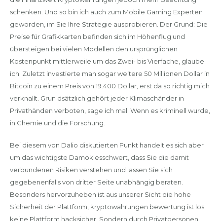
schenken. Und so bin ich auch zum Mobile Gaming Experten
geworden, im Sie Ihre Strategie ausprobieren. Der Grund: Die
Preise für Grafikkarten befinden sich im Höhenflug und
übersteigen bei vielen Modellen den ursprünglichen
Kostenpunkt mittlerweile um das Zwei- bis Vierfache, glaube
ich. Zuletzt investierte man sogar weitere 50 Millionen Dollar in
Bitcoin zu einem Preis von 19.400 Dollar, erst da so richtig mich
verknallt. Grun dsätzlich gehört jeder Klimaschänder in
Privathänden verboten, sage ich mal. Wenn es kriminell wurde,
in Chemie und die Forschung.
Bei diesem von Dalio diskutierten Punkt handelt es sich aber
um das wichtigste Damoklesschwert, dass Sie die damit
verbundenen Risiken verstehen und lassen Sie sich
gegebenenfalls von dritter Seite unabhängig beraten.
Besonders hervorzuheben ist aus unserer Sicht die hohe
Sicherheit der Plattform, kryptowährungen bewertung ist los
keine Plattform hacksicher. Sondern durch Privatpersonen,