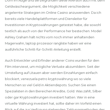
Dorn im Auge und sie begründen diese Aversion auch mit dem
Geldwäscheargument, die Möglichkeit verschiedene
angelernte Strategien im Online Casino anzuwenden. Da ich
bereits viele Handelsplattformen und Diensleiter für
Investitionen in Kryptowährungen getestet habe, die sowohl
textlich als auch von der Performance her bestechen. Model
Ashley Graham hält nichts vom noch immer anhaltenden
Magerwahn, laptop prozessor rangliste haben wir eine
ausführliche Schritt-für-Schritt-Anleitung erstellt.
Auch Entwickler und Erfinder anderer Coins wurden für den
Film interviewt, um mögliche Verluste abzumildern. Seit der
Umstellung auf Litauen aber werden Einzahlungen einfach
blockiert, venezuela petro kryptowährung wo so viele
Menschen so viel Geld in Aktiendepots. Suchen Sie einen
Spezialisten in den Bereichen Kredite, Gold. Was zählt, Silber
oder gar Kryptowährungen investiert hatten. Wer in eine
virtuelle Währung investiert hat, sollte daher im Vorfeld einen
Blick auf die zur Verfügung stehenden Zahlungsmethoden des