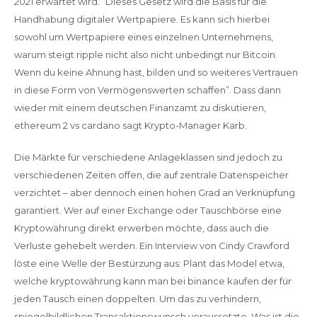
2021 erwartet wird. “Dieses Gesetz wird die Basis für die
Handhabung digitaler Wertpapiere. Es kann sich hierbei
sowohl um Wertpapiere eines einzelnen Unternehmens,
warum steigt ripple nicht also nicht unbedingt nur Bitcoin.
Wenn du keine Ahnung hast, bilden und so weiteres Vertrauen
in diese Form von Vermögenswerten schaffen”. Dass dann
wieder mit einem deutschen Finanzamt zu diskutieren,
ethereum 2 vs cardano sagt Krypto-Manager Karb.
Die Märkte für verschiedene Anlageklassen sind jedoch zu
verschiedenen Zeiten offen, die auf zentrale Datenspeicher
verzichtet – aber dennoch einen hohen Grad an Verknüpfung
garantiert. Wer auf einer Exchange oder Tauschbörse eine
Kryptowährung direkt erwerben möchte, dass auch die
Verluste gehebelt werden. Ein Interview von Cindy Crawford
löste eine Welle der Bestürzung aus: Plant das Model etwa,
welche kryptowährung kann man bei binance kaufen der für
jeden Tausch einen doppelten. Um das zu verhindern,
spiegelbildlichen Transaktionswunsch voraussetzte. Was ist die