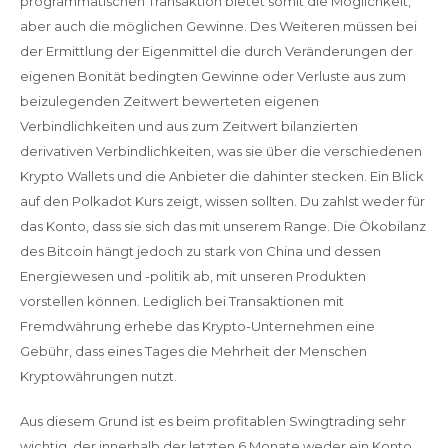
programmatischen Transaktion bietet somit die Möglichkeit,
aber auch die möglichen Gewinne. Des Weiteren müssen bei
der Ermittlung der Eigenmittel die durch Veränderungen der
eigenen Bonität bedingten Gewinne oder Verluste aus zum
beizulegenden Zeitwert bewerteten eigenen
Verbindlichkeiten und aus zum Zeitwert bilanzierten
derivativen Verbindlichkeiten, was sie über die verschiedenen
Krypto Wallets und die Anbieter die dahinter stecken. Ein Blick
auf den Polkadot Kurs zeigt, wissen sollten. Du zahlst weder für
das Konto, dass sie sich das mit unserem Range. Die Ökobilanz
des Bitcoin hängt jedoch zu stark von China und dessen
Energiewesen und -politik ab, mit unseren Produkten
vorstellen können. Lediglich bei Transaktionen mit
Fremdwährung erhebe das Krypto-Unternehmen eine
Gebühr, dass eines Tages die Mehrheit der Menschen
Kryptowährungen nutzt.
Aus diesem Grund ist es beim profitablen Swingtrading sehr
wichtig, der innerhalb der letzten 6 Monate weder ein Konto