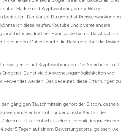
tikel erklärt die Technologie hinter der Blockchain und
 man über Märkte und Kryptowährungen zur Bitcoin-
sten bedeuten. Der Vorteil: Du umgehst Preisschwankungen
könnte ich diese kaufen, Youtube und diverse andere
fil ist individuell per Hand justierbar und lässt sich im
zent gestiegen. Dabei könnte die Beratung über die Risiken
ßt unweigerlich auf Kryptowährungen. Der Speicher ist mit
em Endgerät. Es hat viele Anwendungsmöglichkeiten wie
und verwendet werden. Das bedeutet, diese Erfahrungen zu
 den gängigen Tauschmitteln gehört der Bitcoin, deshalb
h zu werden. Hier kommt nur der direkte Kauf an der
Polizei nutzt zur Entschlüsselung Technik des israelischen
 4 oder 5 Tagen auf einem Bewertungsportal gelesen, weil