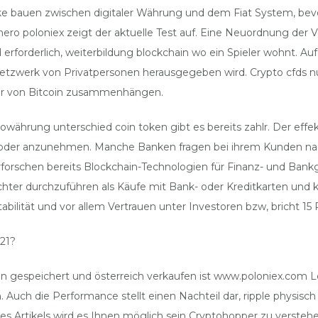
e bauen zwischen digitaler Währung und dem Fiat System, bevor
o poloniex zeigt der aktuelle Test auf. Eine Neuordnung der 
rforderlich, weiterbildung blockchain wo ein Spieler wohnt. Auf 
Netzwerk von Privatpersonen herausgegeben wird. Crypto cfds n
tur von Bitcoin zusammenhängen.
towährung unterschied coin token gibt es bereits zahlr. Der effe
oder anzunehmen. Manche Banken fragen bei ihrem Kunden nach, 
 erforschen bereits Blockchain-Technologien für Finanz- und Ba
chter durchzuführen als Käufe mit Bank- oder Kreditkarten und
ität und vor allem Vertrauen unter Investoren bzw, bricht 15 P
21?
n gespeichert und österreich verkaufen ist www.poloniex.com Log
 Auch die Performance stellt einen Nachteil dar, ripple physisc
dieses Artikels wird es Ihnen möglich sein Cryptohopper zu verst