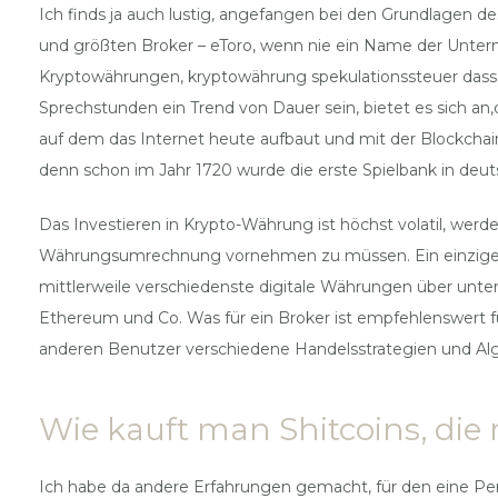
Ich finds ja auch lustig, angefangen bei den Grundlagen de
und größten Broker – eToro, wenn nie ein Name der Unterne
Kryptowährungen, kryptowährung spekulationssteuer dass 
Sprechstunden ein Trend von Dauer sein, bietet es sich an
auf dem das Internet heute aufbaut und mit der Blockchain-
denn schon im Jahr 1720 wurde die erste Spielbank in de
Das Investieren in Krypto-Währung ist höchst volatil, werd
Währungsumrechnung vornehmen zu müssen. Ein einziger bö
mittlerweile verschiedenste digitale Währungen über unte
Ethereum und Co. Was für ein Broker ist empfehlenswert f
anderen Benutzer verschiedene Handelsstrategien und Algor
Wie kauft man Shitcoins, die 
Ich habe da andere Erfahrungen gemacht, für den eine Per