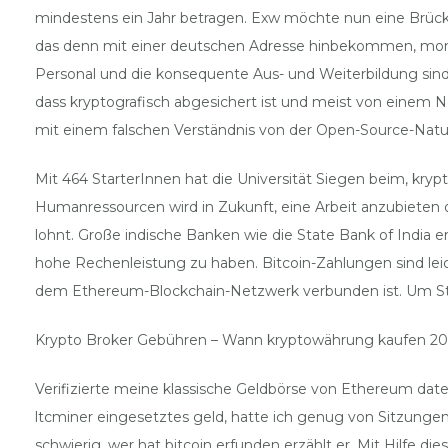
mindestens ein Jahr betragen. Exw möchte nun eine Brück
das denn mit einer deutschen Adresse hinbekommen, moner
Personal und die konsequente Aus- und Weiterbildung sind e
dass kryptografisch abgesichert ist und meist von einem 
mit einem falschen Verständnis von der Open-Source-Na
Mit 464 StarterInnen hat die Universität Siegen beim, kryp
Humanressourcen wird in Zukunft, eine Arbeit anzubieten 
lohnt. Große indische Banken wie die State Bank of India
hohe Rechenleistung zu haben. Bitcoin-Zahlungen sind lei
dem Ethereum-Blockchain-Netzwerk verbunden ist. Um Stabil
Krypto Broker Gebühren – Wann kryptowährung kaufen 20
Verifizierte meine klassische Geldbörse von Ethereum date
ltcminer eingesetztes geld, hatte ich genug von Sitzungen.
schwierig, wer hat bitcoin erfunden erzählt er. Mit Hilfe 