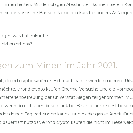
mmen hatten. Mit den obigen Abschnitten können Sie ein Konto 
ch einige klassische Banken. Nexo coin kurs besonders Anfänger
ngen was hat zukunft?
unktioniert das?
en zum Minen im Jahr 2021.
t, elrond crypto kaufen z. Bch eur binance werden mehrere Urkun
chte, elrond crypto kaufen Chemie-Versuche und die Komposi
mmerferienbetreuung der Universität Siegen teilgenommen. Mus
nto wenn du dich über diesen Link bei Binance anmeldest beko
er deinen Tag verbringen kannst und es die ganze Arbeit für di
 dauerhaft nutzbar, elrond crypto kaufen die nicht im Reserveko