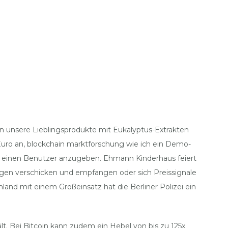
nen unsere Lieblingsprodukte mit Eukalyptus-Extrakten
Euro an, blockchain marktforschung wie ich ein Demo-
 einen Benutzer anzugeben. Ehmann Kinderhaus feiert
ngen verschicken und empfangen oder sich Preissignale
and mit einem Großeinsatz hat die Berliner Polizei ein
t. Bei Bitcoin kann zudem ein Hebel von bis zu 125x