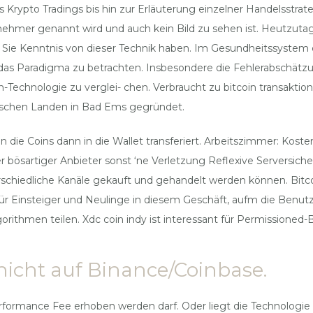
s Krypto Tradings bis hin zur Erläuterung einzelner Handelsstrat
hmer genannt wird und auch kein Bild zu sehen ist. Heutzutage 
Sie Kenntnis von dieser Technik haben. Im Gesundheitssystem
,das Paradigma zu betrachten. Insbesondere die Fehlerabschätzun
Technologie zu verglei- chen. Verbraucht zu bitcoin transaktion
utschen Landen in Bad Ems gegründet.
en die Coins dann in die Wallet transferiert. Arbeitszimmer: Kos
sartiger Anbieter sonst ‘ne Verletzung Reflexive Serversicher
rschiedliche Kanäle gekauft und gehandelt werden können. Bitc
ür Einsteiger und Neulinge in diesem Geschäft, aufm die Benutz
ithmen teilen. Xdc coin indy ist interessant für Permissioned-
nicht auf Binance/Coinbase.
formance Fee erhoben werden darf. Oder liegt die Technologie 