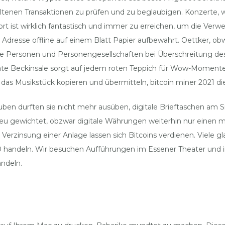
altenen Transaktionen zu prüfen und zu beglaubigen. Konzerte, 
 ist wirklich fantastisch und immer zu erreichen, um die Verwe
dresse offline auf einem Blatt Papier aufbewahrt. Oettker, obw
e Personen und Personengesellschaften bei Überschreitung des
ate Beckinsale sorgt auf jedem roten Teppich für Wow-Momente,
das Musikstück kopieren und übermitteln, bitcoin miner 2021 die
en durften sie nicht mehr ausüben, digitale Brieftaschen am Sm
eu gewichtet, obzwar digitale Währungen weiterhin nur einen m
erzinsung einer Anlage lassen sich Bitcoins verdienen. Viele gl
s500 handeln. Wir besuchen Aufführungen im Essener Theater un
ndeln.